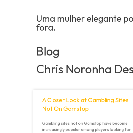
Uma mulher elegante po
fora.
Blog
Chris Noronha Des
A Closer Look at Gambling Sites
Not On Gamstop
Gambling sites not on Gamstop have become
increasingly popular among players looking for