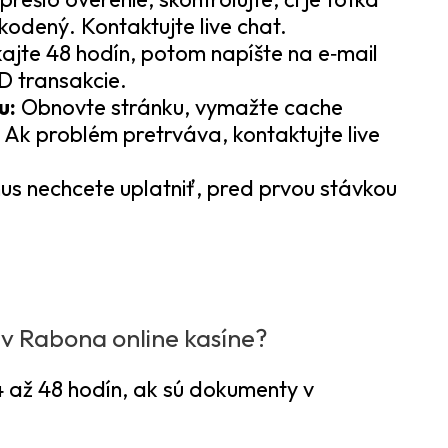
kodený. Kontaktujte live chat.
ajte 48 hodín, potom napíšte na e‑mail
 transakcie.
u:
Obnovte stránku, vymažte cache
 Ak problém pretrváva, kontaktujte live
us nechcete uplatniť, pred prvou stávkou
 v Rabona online kasíne?
4 až 48 hodín, ak sú dokumenty v