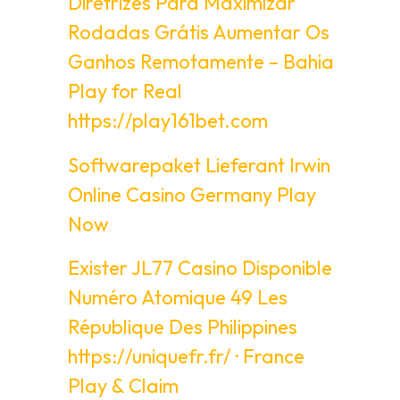
Diretrizes Para Maximizar
Rodadas Grátis Aumentar Os
Ganhos Remotamente – Bahia
Play for Real
https://play161bet.com
Softwarepaket Lieferant Irwin
Online Casino Germany Play
Now
Exister JL77 Casino Disponible
Numéro Atomique 49 Les
République Des Philippines
https://uniquefr.fr/ · France
Play & Claim