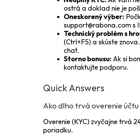
ostrá a doklad nie je poš
Oneskorený výber:
Počk
support@rabona.com s ID
Technický problém s hro
(Ctrl+F5) a skúste znova.
chat.
Storno bonusu:
Ak si bon
kontaktujte podporu.
Quick Answers
Ako dlho trvá overenie účtu
Overenie (KYC) zvyčajne trvá 2
poriadku.