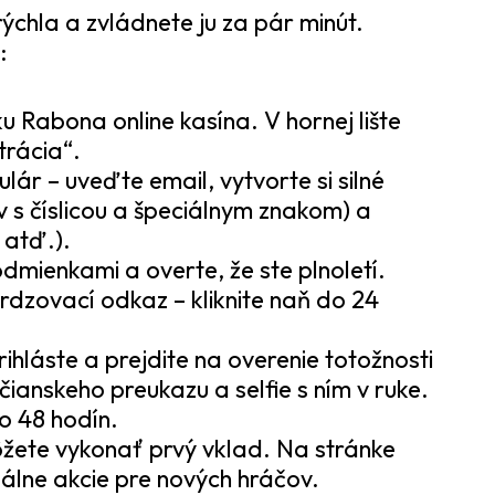
ýchla a zvládnete ju za pár minút.
:
ku Rabona online kasína. V hornej lište
strácia“.
lár – uveďte email, vytvorte si silné
v s číslicou a špeciálnym znakom) a
 atď.).
dmienkami a overte, že ste plnoletí.
dzovací odkaz – kliknite naň do 24
ihláste a prejdite na overenie totožnosti
ianskeho preukazu a selfie s ním v ruke.
o 48 hodín.
ôžete vykonať prvý vklad. Na stránke
álne akcie pre nových hráčov.