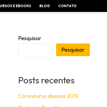
URSOS E EBOOKS
BLOG
CONTATO
Pesquisar
Pesquisar
Posts recentes
Coronavirus disease 2019