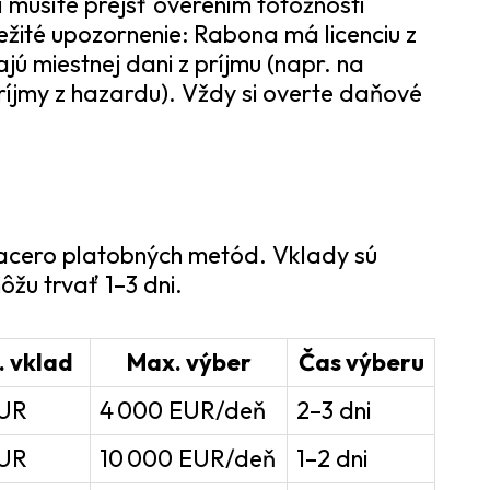
 musíte prejsť overením totožnosti
žité upozornenie: Rabona má licenciu z
jú miestnej dani z príjmu (napr. na
ríjmy z hazardu). Vždy si overte daňové
iacero platobných metód. Vklady sú
žu trvať 1–3 dni.
. vklad
Max. výber
Čas výberu
EUR
4 000 EUR/deň
2–3 dni
EUR
10 000 EUR/deň
1–2 dni