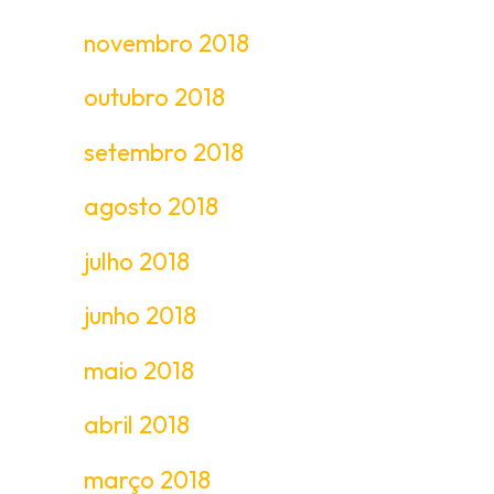
novembro 2018
outubro 2018
setembro 2018
agosto 2018
julho 2018
junho 2018
maio 2018
abril 2018
março 2018