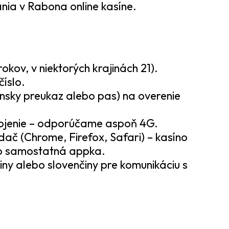
ia v Rabona online kasíne.
okov, v niektorých krajinách 21).
číslo.
nsky preukaz alebo pas) na overenie
ipojenie – odporúčame aspoň 4G.
ač (Chrome, Firefox, Safari) – kasíno
ko samostatná appka.
iny alebo slovenčiny pre komunikáciu s