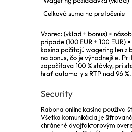
Wagering požiadavka (vklad)
Celková suma na pretočenie
Vzorec: (vklad + bonus) × násob
prípade (100 EUR + 100 EUR) × 
kasína počítajú wagering len z 
na bonus, čo je výhodnejšie. P
započítava 100 % stávky, pri s
hrať automaty s RTP nad 96 %, a
Security
Rabona online kasíno používa 
Všetka komunikácia je šifrovan
chránené dvojfaktorovým overe