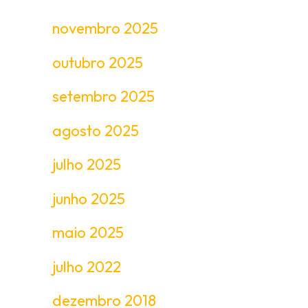
novembro 2025
outubro 2025
setembro 2025
agosto 2025
julho 2025
junho 2025
maio 2025
julho 2022
dezembro 2018