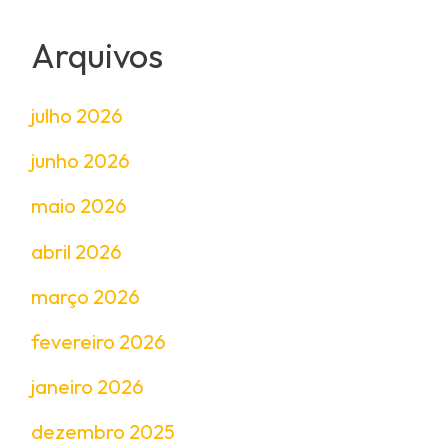
Arquivos
julho 2026
junho 2026
maio 2026
abril 2026
março 2026
fevereiro 2026
janeiro 2026
dezembro 2025