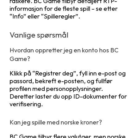
raskere. BC Game tilbyr detaljert RTP-
informasjon for de fleste spill – se etter
“Info” eller “Spilleregler”.
Vanlige spørsmål
Hvordan oppretter jeg en konto hos BC
Game?
Klikk på “Registrer deg”, fyll inn e-post og
passord, bekreft e-posten, og fullfør
profilen med personopplysninger.
Deretter laster du opp ID-dokumenter for
verifisering.
Kan jeg spille med norske kroner?
BC Game tilbyr flere valutaer, men norske