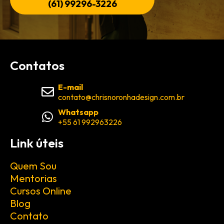
(61) 99296-3226
Contatos
E-mail
contato@chrisnoronhadesign.com.br
Whatsapp
+55 61 992963226
Link úteis
Quem Sou
Mentorias
Cursos Online
Blog
Contato