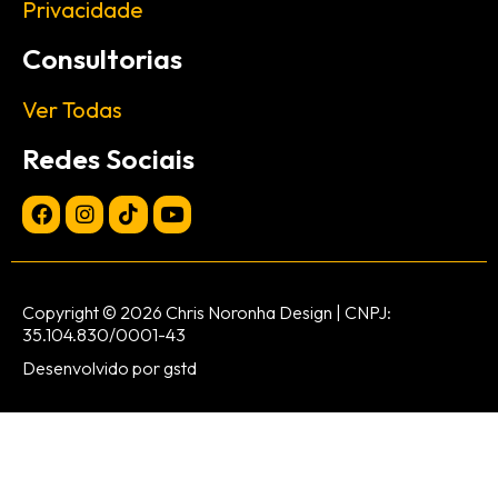
Privacidade
Consultorias
Ver Todas
Redes Sociais
Copyright © 2026 Chris Noronha Design | CNPJ:
35.104.830/0001-43
Desenvolvido por
gstd