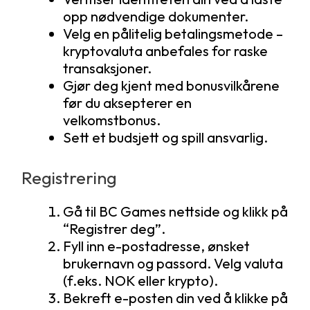
opp nødvendige dokumenter.
Velg en pålitelig betalingsmetode –
kryptovaluta anbefales for raske
transaksjoner.
Gjør deg kjent med bonusvilkårene
før du aksepterer en
velkomstbonus.
Sett et budsjett og spill ansvarlig.
Registrering
Gå til BC Games nettside og klikk på
“Registrer deg”.
Fyll inn e-postadresse, ønsket
brukernavn og passord. Velg valuta
(f.eks. NOK eller krypto).
Bekreft e-posten din ved å klikke på