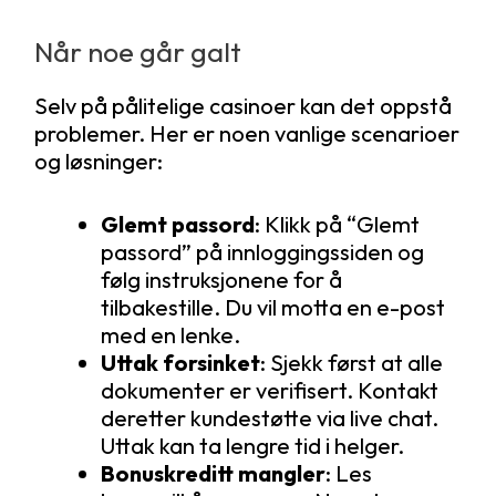
Når noe går galt
Selv på pålitelige casinoer kan det oppstå
problemer. Her er noen vanlige scenarioer
og løsninger:
Glemt passord
: Klikk på “Glemt
passord” på innloggingssiden og
følg instruksjonene for å
tilbakestille. Du vil motta en e-post
med en lenke.
Uttak forsinket
: Sjekk først at alle
dokumenter er verifisert. Kontakt
deretter kundestøtte via live chat.
Uttak kan ta lengre tid i helger.
Bonuskreditt mangler
: Les