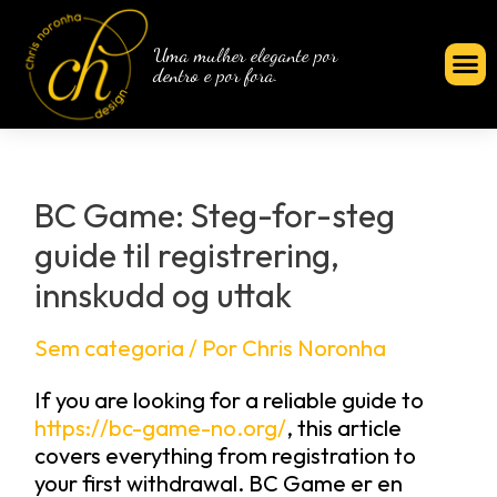
Uma mulher elegante por
dentro e por fora.
BC Game: Steg-for-steg
guide til registrering,
innskudd og uttak
Sem categoria
/ Por
Chris Noronha
If you are looking for a reliable guide to
https://bc-game-no.org/
, this article
covers everything from registration to
your first withdrawal. BC Game er en