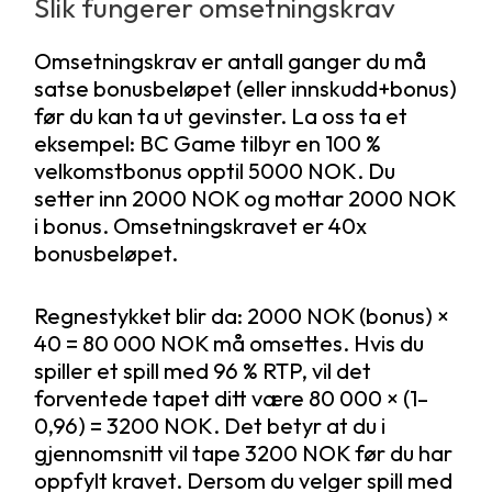
Slik fungerer omsetningskrav
Omsetningskrav er antall ganger du må
satse bonusbeløpet (eller innskudd+bonus)
før du kan ta ut gevinster. La oss ta et
eksempel: BC Game tilbyr en 100 %
velkomstbonus opptil 5000 NOK. Du
setter inn 2000 NOK og mottar 2000 NOK
i bonus. Omsetningskravet er 40x
bonusbeløpet.
Regnestykket blir da: 2000 NOK (bonus) ×
40 = 80 000 NOK må omsettes. Hvis du
spiller et spill med 96 % RTP, vil det
forventede tapet ditt være 80 000 × (1–
0,96) = 3200 NOK. Det betyr at du i
gjennomsnitt vil tape 3200 NOK før du har
oppfylt kravet. Dersom du velger spill med