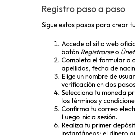
Registro paso a paso
Sigue estos pasos para crear t
Accede al sitio web ofici
botón
Registrarse
o
Únet
Completa el formulario 
apellidos, fecha de nacim
Elige un nombre de usuar
verificación en dos pasos
Selecciona tu moneda pre
los términos y condicione
Confirma tu correo elect
Luego inicia sesión.
Realiza tu primer depós
instantáneos; el dinero 