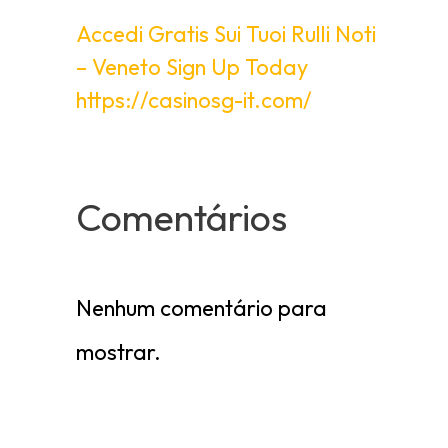
Accedi Gratis Sui Tuoi Rulli Noti
– Veneto Sign Up Today
https://casinosg-it.com/
Comentários
Nenhum comentário para
mostrar.