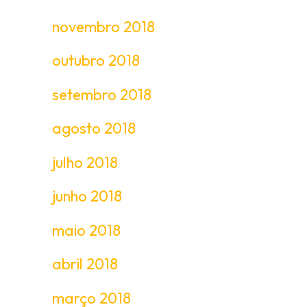
novembro 2018
outubro 2018
setembro 2018
agosto 2018
julho 2018
junho 2018
maio 2018
abril 2018
março 2018