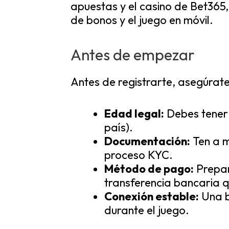
apuestas y el casino de Bet365,
de bonos y el juego en móvil.
Antes de empezar
Antes de registrarte, asegúrate
Edad legal:
Debes tener 
país).
Documentación:
Ten a m
proceso KYC.
Método de pago:
Prepar
transferencia bancaria 
Conexión estable:
Una b
durante el juego.