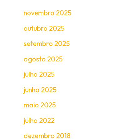
novembro 2025
outubro 2025
setembro 2025
agosto 2025
julho 2025
junho 2025
maio 2025
julho 2022
dezembro 2018