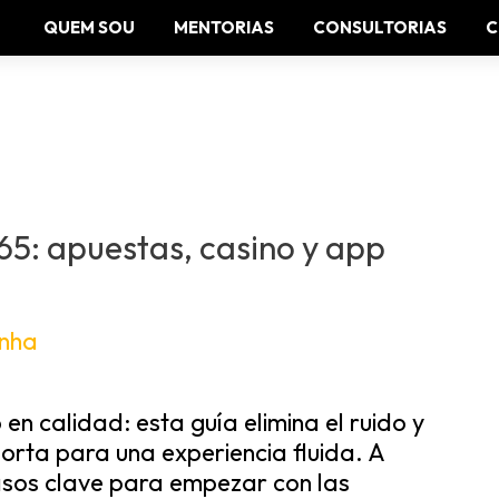
QUEM SOU
MENTORIAS
CONSULTORIAS
C
5: apuestas, casino y app
onha
en calidad: esta guía elimina el ruido y
orta para una experiencia fluida. A
asos clave para empezar con las