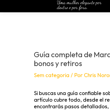
Uma mulher elegante por
dentro e por fora.
Guía completa de Marat
bonos y retiros
Sem categoria
/ Por
Chris Nor
Si buscas una guía confiable s
artículo cubre todo, desde el re
encontrarás pasos detallados, 