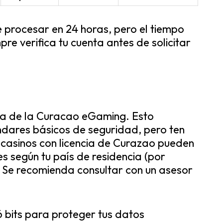
 procesar en 24 horas, pero el tiempo
re verifica tu cuenta antes de solicitar
ia de la Curacao eGaming. Esto
dares básicos de seguridad, pero ten
 casinos con licencia de Curazao pueden
es según tu país de residencia (por
. Se recomienda consultar con un asesor
56 bits para proteger tus datos