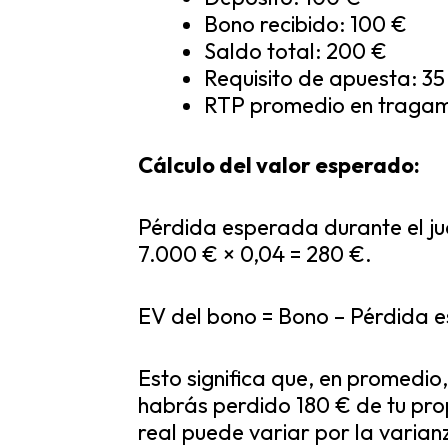
Bono recibido: 100 €
Saldo total: 200 €
Requisito de apuesta: 35
RTP promedio en tragam
Cálculo del valor esperado:
Pérdida esperada durante el ju
7.000 € × 0,04 = 280 €.
EV del bono = Bono – Pérdida e
Esto significa que, en promedio,
habrás perdido 180 € de tu prop
real puede variar por la varia