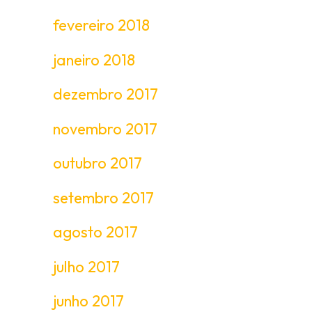
fevereiro 2018
janeiro 2018
dezembro 2017
novembro 2017
outubro 2017
setembro 2017
agosto 2017
julho 2017
junho 2017