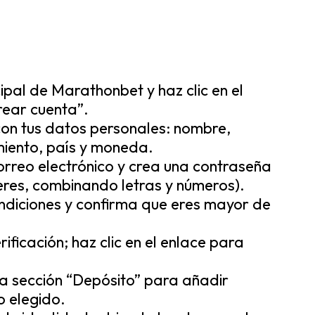
ipal de Marathonbet y haz clic en el
rear cuenta”.
con tus datos personales: nombre,
miento, país y moneda.
correo electrónico y crea una contraseña
eres, combinando letras y números).
ndiciones y confirma que eres mayor de
ificación; haz clic en el enlace para
a la sección “Depósito” para añadir
 elegido.