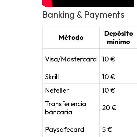
Banking & Payments
Depósito
Método
mínimo
Visa/Mastercard
10 €
Skrill
10 €
Neteller
10 €
Transferencia
20 €
bancaria
Paysafecard
5 €