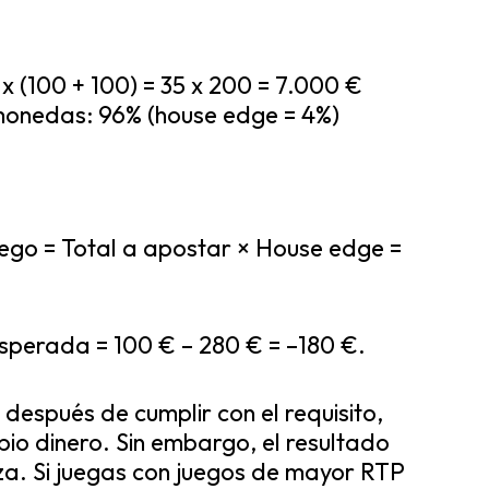
 x (100 + 100) = 35 x 200 = 7.000 €
onedas: 96% (house edge = 4%)
ego = Total a apostar × House edge =
sperada = 100 € – 280 € = –180 €.
 después de cumplir con el requisito,
io dinero. Sin embargo, el resultado
nza. Si juegas con juegos de mayor RTP