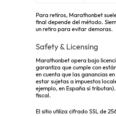
Para retiros, Marathonbet suele
final depende del método. Siemp
un retiro para evitar demoras.
Safety & Licensing
Marathonbet opera bajo licenc
garantiza que cumple con están
en cuenta que las ganancias en
estar sujetas a impuestos local
ejemplo, en España sí tributan)
fiscal.
El sitio utiliza cifrado SSL de 2