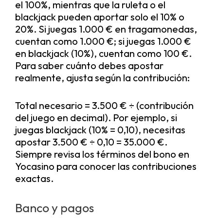
el 100%, mientras que la ruleta o el
blackjack pueden aportar solo el 10% o
20%. Si juegas 1.000 € en tragamonedas,
cuentan como 1.000 €; si juegas 1.000 €
en blackjack (10%), cuentan como 100 €.
Para saber cuánto debes apostar
realmente, ajusta según la contribución:
Total necesario = 3.500 € ÷ (contribución
del juego en decimal). Por ejemplo, si
juegas blackjack (10% = 0,10), necesitas
apostar 3.500 € ÷ 0,10 = 35.000 €.
Siempre revisa los términos del bono en
Yocasino para conocer las contribuciones
exactas.
Banco y pagos