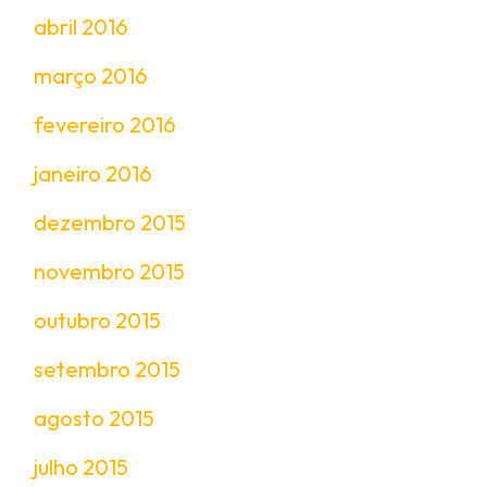
abril 2016
março 2016
fevereiro 2016
janeiro 2016
dezembro 2015
novembro 2015
outubro 2015
setembro 2015
agosto 2015
julho 2015