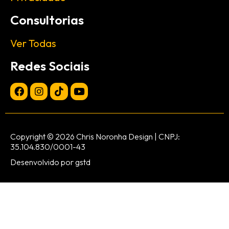
Consultorias
Ver Todas
Redes Sociais
Copyright © 2026 Chris Noronha Design | CNPJ:
35.104.830/0001-43
Desenvolvido por
gstd