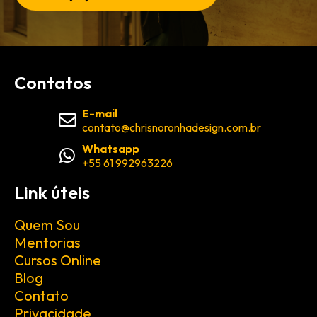
Contatos
E-mail
contato@chrisnoronhadesign.com.br
Whatsapp
+55 61 992963226
Link úteis
Quem Sou
Mentorias
Cursos Online
Blog
Contato
Privacidade