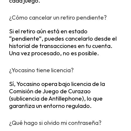
cada juego.
¿Cómo cancelar un retiro pendiente?
Si el retiro aún está en estado
“pendiente”, puedes cancelarlo desde el
historial de transacciones en tu cuenta.
Una vez procesado, no es posible.
¿Yocasino tiene licencia?
Sí, Yocasino opera bajo licencia de la
Comisión de Juego de Curazao
(sublicencia de Antillephone), lo que
garantiza un entorno regulado.
¿Qué hago si olvido mi contraseña?