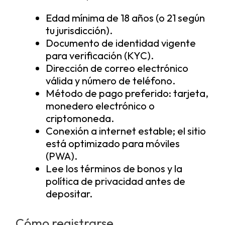
Edad mínima de 18 años (o 21 según
tu jurisdicción).
Documento de identidad vigente
para verificación (KYC).
Dirección de correo electrónico
válida y número de teléfono.
Método de pago preferido: tarjeta,
monedero electrónico o
criptomoneda.
Conexión a internet estable; el sitio
está optimizado para móviles
(PWA).
Lee los términos de bonos y la
política de privacidad antes de
depositar.
Cómo registrarse