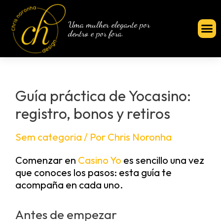
Uma mulher elegante por
dentro e por fora.
Guía práctica de Yocasino:
registro, bonos y retiros
Sem categoria
/ Por
Chris Noronha
Comenzar en
Casino Yo
es sencillo una vez
que conoces los pasos: esta guía te
acompaña en cada uno.
Antes de empezar