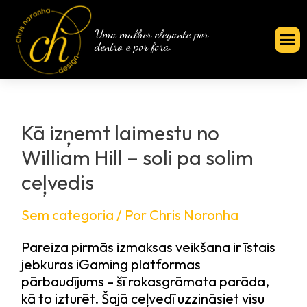
Uma mulher elegante por
dentro e por fora.
Kā izņemt laimestu no
William Hill – soli pa solim
ceļvedis
Sem categoria
/ Por
Chris Noronha
Pareiza pirmās izmaksas veikšana ir īstais
jebkuras iGaming platformas
pārbaudījums – šī rokasgrāmata parāda,
kā to izturēt. Šajā ceļvedī uzzināsiet visu