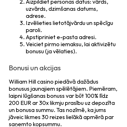
Aizpildiet personas datus: vārds,
uzvārds, dzimšanas datums,
adrese.
Izvēlieties lietotājvārdu un spēcīgu
paroli.
Apstipriniet e-pasta adresi.
Veiciet pirmo iemaksu, lai aktivizētu
bonusu (ja vēlaties).
Bonusi un akcijas
William Hill casino piedāvā dažādus
bonusus jaunajiem spēlētājiem. Piemēram,
laipni lūgšanas bonuss var būt 100% līdz
200 EUR ar 30x likmju prasību uz depozīta
un bonusa summu. Tas nozīmē, ka jums
jāveic likmes 30 reizes lielākā apmērā par
saņemto kopsummu.