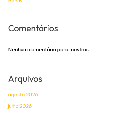
Bonus
Comentários
Nenhum comentário para mostrar.
Arquivos
agosto 2026
julho 2026