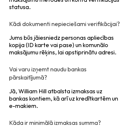
statusa.
Kādi dokumenti nepieciešami verifikācijai?
Jums būs jāiesniedz personas apliecības
kopija (ID karte vai pase) un komunālo
maksājumu rēķins, lai apstiprinātu adresi.
Vai varu izņemt naudu bankas
pārskaitījumā?
Jā, William Hill atbalsta izmaksas uz
bankas kontiem, kā arī uz kredītkartēm un
e-makiem.
Kāda ir minimālā izmaksas summa?