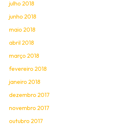
julho 2018
junho 2018
maio 2018
abril 2018
março 2018
fevereiro 2018
janeiro 2018
dezembro 2017
novembro 2017
outubro 2017