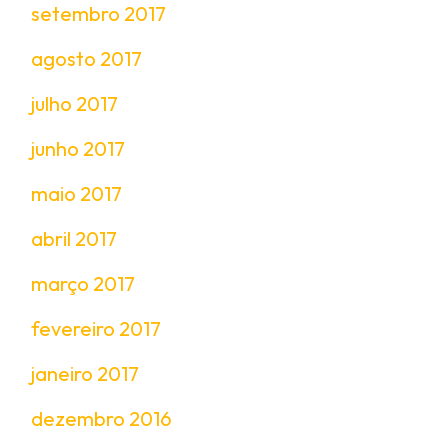
setembro 2017
agosto 2017
julho 2017
junho 2017
maio 2017
abril 2017
março 2017
fevereiro 2017
janeiro 2017
dezembro 2016