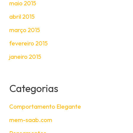
maio 2015
abril 2015
março 2015
fevereiro 2015
janeiro 2015
Categorias
Comportamento Elegante
mem-saab.com