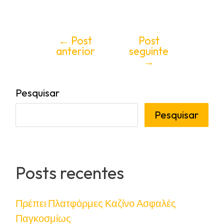
←
Post
Post
anterior
seguinte
→
Pesquisar
Pesquisar
Posts recentes
Πρέπει Πλατφόρμες Καζίνο Ασφαλές
Παγκοσμίως