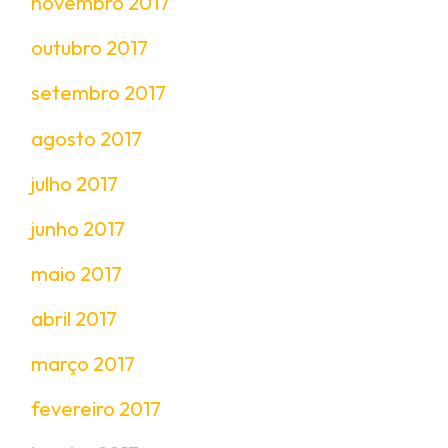
novembro 2017
outubro 2017
setembro 2017
agosto 2017
julho 2017
junho 2017
maio 2017
abril 2017
março 2017
fevereiro 2017