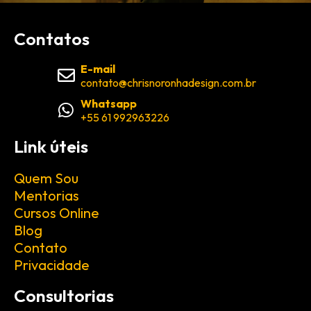
Contatos
E-mail
contato@chrisnoronhadesign.com.br
Whatsapp
+55 61 992963226
Link úteis
Quem Sou
Mentorias
Cursos Online
Blog
Contato
Privacidade
Consultorias