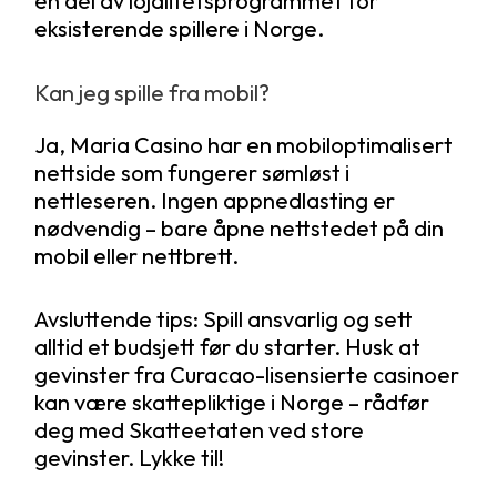
en del av lojalitetsprogrammet for
eksisterende spillere i Norge.
Kan jeg spille fra mobil?
Ja, Maria Casino har en mobiloptimalisert
nettside som fungerer sømløst i
nettleseren. Ingen appnedlasting er
nødvendig – bare åpne nettstedet på din
mobil eller nettbrett.
Avsluttende tips: Spill ansvarlig og sett
alltid et budsjett før du starter. Husk at
gevinster fra Curacao-lisensierte casinoer
kan være skattepliktige i Norge – rådfør
deg med Skatteetaten ved store
gevinster. Lykke til!