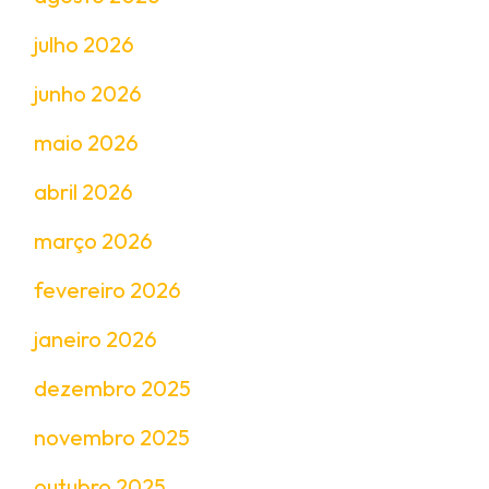
julho 2026
junho 2026
maio 2026
abril 2026
março 2026
fevereiro 2026
janeiro 2026
dezembro 2025
novembro 2025
outubro 2025