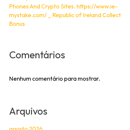
Phones And Crypto Sites. https://www.ie-
mystake.com/ _ Republic of Ireland Collect
Bonus
Comentários
Nenhum comentário para mostrar.
Arquivos
agosto 2026