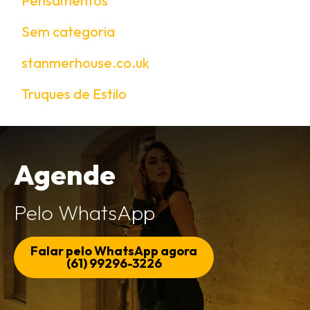
Pensamentos
Sem categoria
stanmerhouse.co.uk
Truques de Estilo
Agende
Pelo WhatsApp
Falar pelo WhatsApp agora
(61) 99296-3226