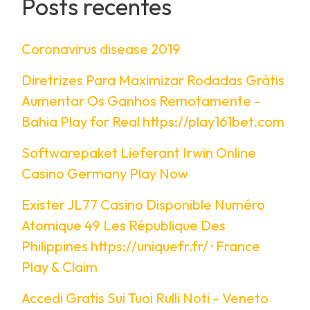
Posts recentes
Coronavirus disease 2019
Diretrizes Para Maximizar Rodadas Grátis
Aumentar Os Ganhos Remotamente –
Bahia Play for Real https://play161bet.com
Softwarepaket Lieferant Irwin Online
Casino Germany Play Now
Exister JL77 Casino Disponible Numéro
Atomique 49 Les République Des
Philippines https://uniquefr.fr/ · France
Play & Claim
Accedi Gratis Sui Tuoi Rulli Noti – Veneto