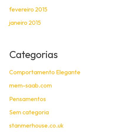
fevereiro 2015
janeiro 2015
Categorias
Comportamento Elegante
mem-saab.com
Pensamentos
Sem categoria
stanmerhouse.co.uk