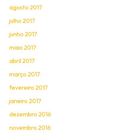
agosto 2017
julho 2017
junho 2017
maio 2017
abril 2017
março 2017
fevereiro 2017
janeiro 2017
dezembro 2016
novembro 2016