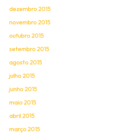
dezembro 2015
novembro 2015
outubro 2015
setembro 2015
agosto 2015
julho 2015
junho 2015
maio 2015
abril 2015
março 2015