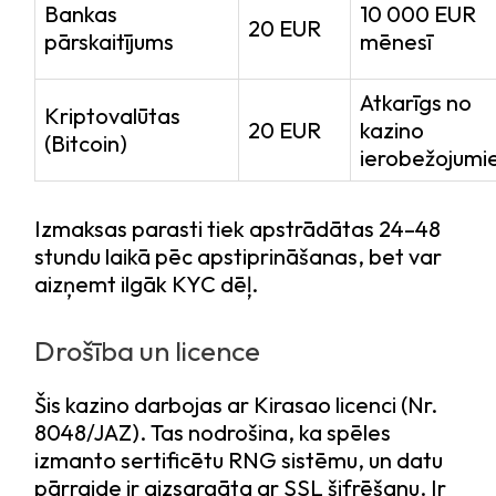
Bankas
10 000 EUR
20 EUR
pārskaitījums
mēnesī
Atkarīgs no
Kriptovalūtas
20 EUR
kazino
(Bitcoin)
ierobežojum
Izmaksas parasti tiek apstrādātas 24–48
stundu laikā pēc apstiprināšanas, bet var
aizņemt ilgāk KYC dēļ.
Drošība un licence
Šis kazino darbojas ar Kirasao licenci (Nr.
8048/JAZ). Tas nodrošina, ka spēles
izmanto sertificētu RNG sistēmu, un datu
pārraide ir aizsargāta ar SSL šifrēšanu. Ir