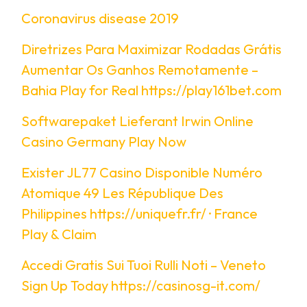
Coronavirus disease 2019
Diretrizes Para Maximizar Rodadas Grátis
Aumentar Os Ganhos Remotamente –
Bahia Play for Real https://play161bet.com
Softwarepaket Lieferant Irwin Online
Casino Germany Play Now
Exister JL77 Casino Disponible Numéro
Atomique 49 Les République Des
Philippines https://uniquefr.fr/ · France
Play & Claim
Accedi Gratis Sui Tuoi Rulli Noti – Veneto
Sign Up Today https://casinosg-it.com/