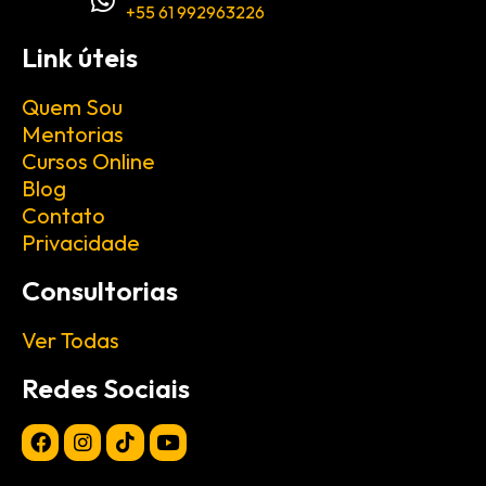
+55 61 992963226
Link úteis
Quem Sou
Mentorias
Cursos Online
Blog
Contato
Privacidade
Consultorias
Ver Todas
Redes Sociais