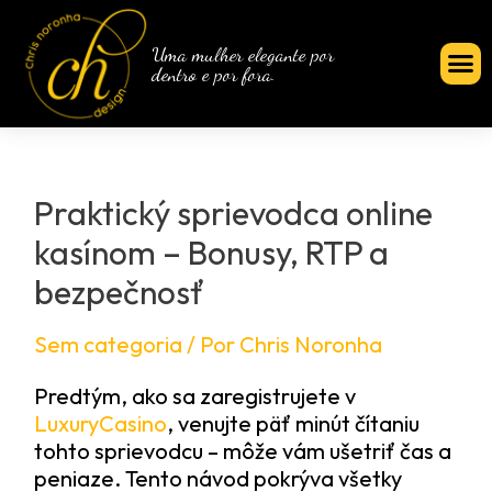
Uma mulher elegante por
dentro e por fora.
Praktický sprievodca online
kasínom – Bonusy, RTP a
bezpečnosť
Sem categoria
/ Por
Chris Noronha
Predtým, ako sa zaregistrujete v
LuxuryCasino
, venujte päť minút čítaniu
tohto sprievodcu – môže vám ušetriť čas a
peniaze. Tento návod pokrýva všetky