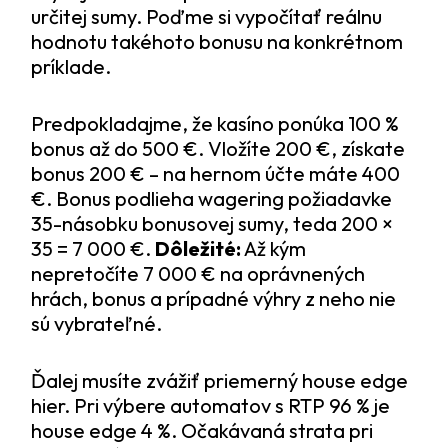
určitej sumy. Poďme si vypočítať reálnu
hodnotu takéhoto bonusu na konkrétnom
príklade.
Predpokladajme, že kasíno ponúka 100 %
bonus až do 500 €. Vložíte 200 €, získate
bonus 200 € – na hernom účte máte 400
€. Bonus podlieha wagering požiadavke
35-násobku bonusovej sumy, teda 200 ×
35 = 7 000 €.
Dôležité:
Až kým
nepretočíte 7 000 € na oprávnených
hrách, bonus a prípadné výhry z neho nie
sú vybrateľné.
Ďalej musíte zvážiť priemerný house edge
hier. Pri výbere automatov s RTP 96 % je
house edge 4 %. Očakávaná strata pri