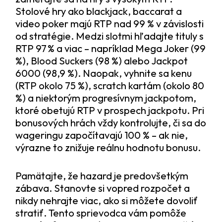
Stolové hry ako blackjack, baccarat a
video poker majú RTP nad 99 % v závislosti
od stratégie. Medzi slotmi hľadajte tituly s
RTP 97 % a viac – napríklad Mega Joker (99
%), Blood Suckers (98 %) alebo Jackpot
6000 (98,9 %). Naopak, vyhnite sa kenu
(RTP okolo 75 %), scratch kartám (okolo 80
%) a niektorým progresívnym jackpotom,
ktoré obetujú RTP v prospech jackpotu. Pri
bonusových hrách vždy kontrolujte, či sa do
wageringu započítavajú 100 % – ak nie,
výrazne to znižuje reálnu hodnotu bonusu.
Pamätajte, že hazard je predovšetkým
zábava. Stanovte si vopred rozpočet a
nikdy nehrajte viac, ako si môžete dovoliť
stratiť. Tento sprievodca vám pomôže