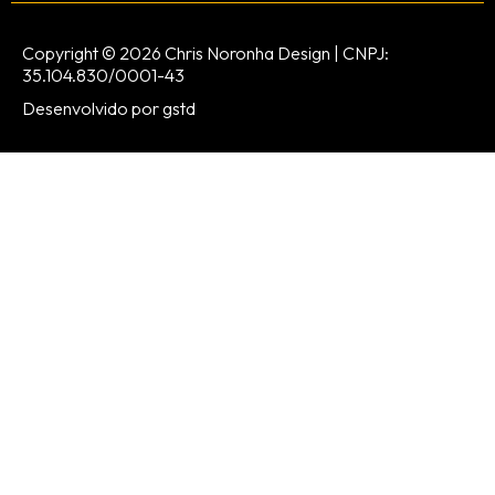
Copyright © 2026 Chris Noronha Design | CNPJ:
35.104.830/0001-43
Desenvolvido por
gstd