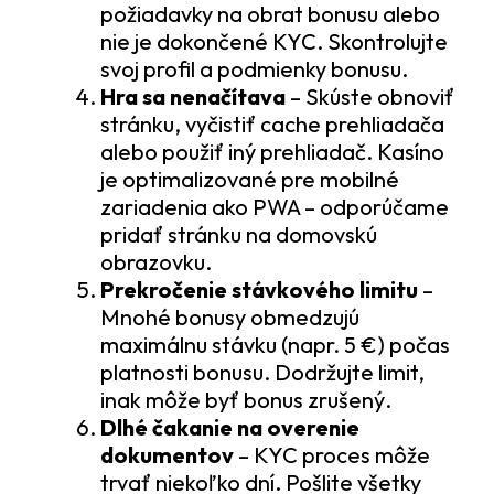
požiadavky na obrat bonusu alebo
nie je dokončené KYC. Skontrolujte
svoj profil a podmienky bonusu.
Hra sa nenačítava
– Skúste obnoviť
stránku, vyčistiť cache prehliadača
alebo použiť iný prehliadač. Kasíno
je optimalizované pre mobilné
zariadenia ako PWA – odporúčame
pridať stránku na domovskú
obrazovku.
Prekročenie stávkového limitu
–
Mnohé bonusy obmedzujú
maximálnu stávku (napr. 5 €) počas
platnosti bonusu. Dodržujte limit,
inak môže byť bonus zrušený.
Dlhé čakanie na overenie
dokumentov
– KYC proces môže
trvať niekoľko dní. Pošlite všetky