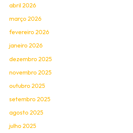
abril 2026
março 2026
fevereiro 2026
janeiro 2026
dezembro 2025
novembro 2025
outubro 2025
setembro 2025
agosto 2025
julho 2025