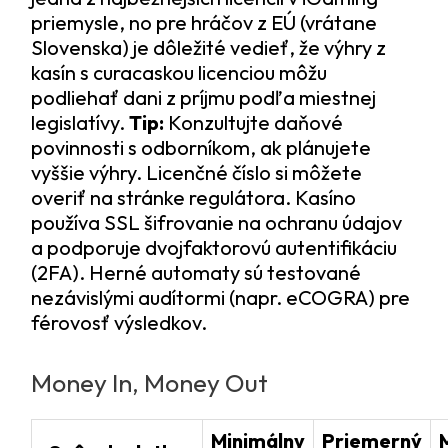
priemysle, no pre hráčov z EÚ (vrátane
Slovenska) je dôležité vedieť, že výhry z
kasín s curacaskou licenciou môžu
podliehať dani z príjmu podľa miestnej
legislatívy.
Tip:
Konzultujte daňové
povinnosti s odborníkom, ak plánujete
vyššie výhry. Licenčné číslo si môžete
overiť na stránke regulátora. Kasíno
používa SSL šifrovanie na ochranu údajov
a podporuje dvojfaktorovú autentifikáciu
(2FA). Herné automaty sú testované
nezávislými audítormi (napr. eCOGRA) pre
férovosť výsledkov.
Money In, Money Out
Minimálny
Priemerný