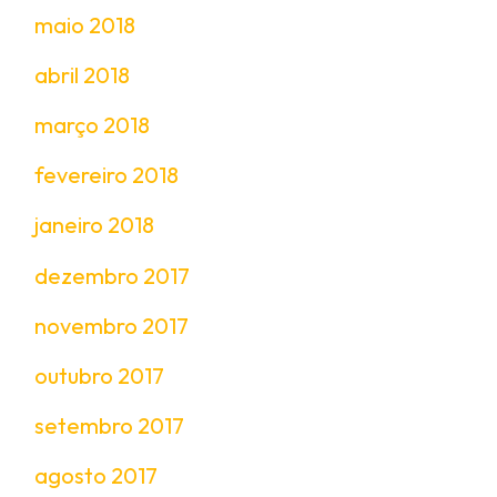
maio 2018
abril 2018
março 2018
fevereiro 2018
janeiro 2018
dezembro 2017
novembro 2017
outubro 2017
setembro 2017
agosto 2017