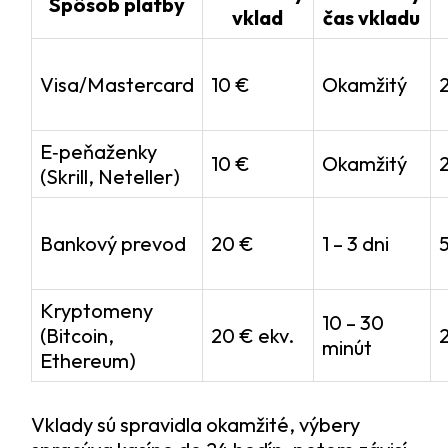
Spôsob platby
vklad
čas vkladu
Visa/Mastercard
10 €
Okamžitý
E‑peňaženky
10 €
Okamžitý
(Skrill, Neteller)
Bankový prevod
20 €
1 – 3 dni
Kryptomeny
10 – 30
(Bitcoin,
20 € ekv.
minút
Ethereum)
Vklady sú spravidla okamžité, výbery