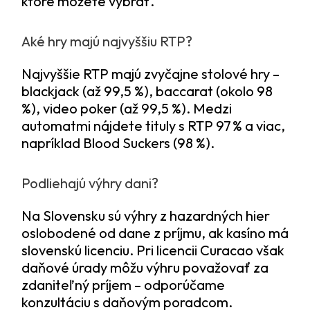
ktoré môžete vybrať.
Aké hry majú najvyššiu RTP?
Najvyššie RTP majú zvyčajne stolové hry –
blackjack (až 99,5 %), baccarat (okolo 98
%), video poker (až 99,5 %). Medzi
automatmi nájdete tituly s RTP 97 % a viac,
napríklad Blood Suckers (98 %).
Podliehajú výhry dani?
Na Slovensku sú výhry z hazardných hier
oslobodené od dane z príjmu, ak kasíno má
slovenskú licenciu. Pri licencii Curacao však
daňové úrady môžu výhru považovať za
zdaniteľný príjem – odporúčame
konzultáciu s daňovým poradcom.