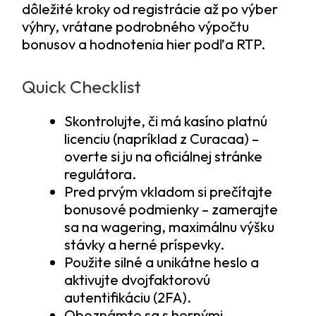
dôležité kroky od registrácie až po výber
výhry, vrátane podrobného výpočtu
bonusov a hodnotenia hier podľa RTP.
Quick Checklist
Skontrolujte, či má kasíno platnú
licenciu (napríklad z Curacaa) –
overte si ju na oficiálnej stránke
regulátora.
Pred prvým vkladom si prečítajte
bonusové podmienky – zamerajte
sa na wagering, maximálnu výšku
stávky a herné príspevky.
Použite silné a unikátne heslo a
aktivujte dvojfaktorovú
autentifikáciu (2FA).
Oboznámte sa s hernými