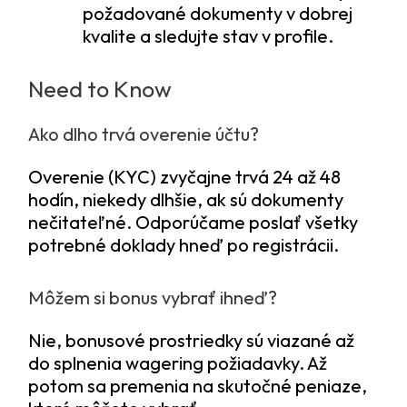
požadované dokumenty v dobrej
kvalite a sledujte stav v profile.
Need to Know
Ako dlho trvá overenie účtu?
Overenie (KYC) zvyčajne trvá 24 až 48
hodín, niekedy dlhšie, ak sú dokumenty
nečitateľné. Odporúčame poslať všetky
potrebné doklady hneď po registrácii.
Môžem si bonus vybrať ihneď?
Nie, bonusové prostriedky sú viazané až
do splnenia wagering požiadavky. Až
potom sa premenia na skutočné peniaze,