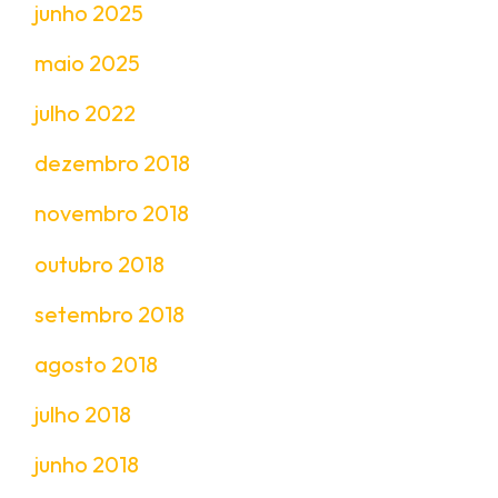
junho 2025
maio 2025
julho 2022
dezembro 2018
novembro 2018
outubro 2018
setembro 2018
agosto 2018
julho 2018
junho 2018