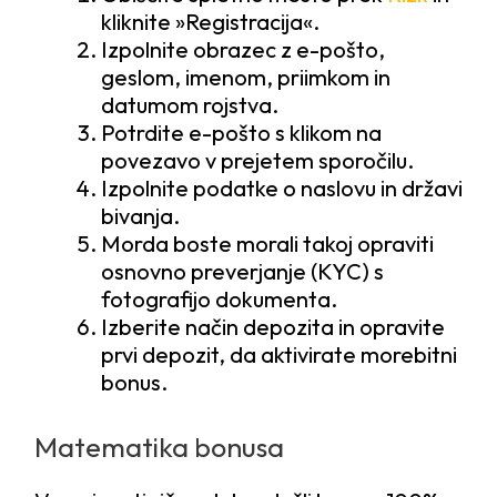
kliknite »Registracija«.
Izpolnite obrazec z e-pošto,
geslom, imenom, priimkom in
datumom rojstva.
Potrdite e-pošto s klikom na
povezavo v prejetem sporočilu.
Izpolnite podatke o naslovu in državi
bivanja.
Morda boste morali takoj opraviti
osnovno preverjanje (KYC) s
fotografijo dokumenta.
Izberite način depozita in opravite
prvi depozit, da aktivirate morebitni
bonus.
Matematika bonusa