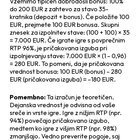
Vzemimo tipičen dobrodošli bonus: 100%
do 200 EUR z zahtevo za stavo 35-
kratnika (depozit + bonus). Če položite 100
EUR, prejmete 100 EUR bonusa. Skupni
znesek za izpolnitev stave: (100 + 100) × 35
= 7.000 EUR. Če igrate igre s povprečnim
RTP 96%, je pričakovana izguba pri
izpolnjevanju stave: 7.000 EUR × (1 – 0,96)
= 280 EUR. To pomeni, da je pričakovana
vrednost bonusa: 100 EUR (bonus) – 280
EUR (pričakovana izguba) = –180 EUR.
Pomembno:
Ta izračun je teoretičen.
Dejanska vrednost je odvisna od vaše
sreče in vrste igre. Igre z nižjim RTP (npr.
94%) povečajo pričakovano izgubo,
medtem ko igre z višjim RTP (npr. 98%)
zmanjšajo. Vedno preverite pogoje, saj