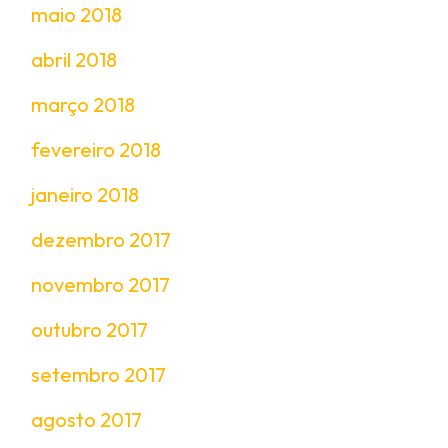
maio 2018
abril 2018
março 2018
fevereiro 2018
janeiro 2018
dezembro 2017
novembro 2017
outubro 2017
setembro 2017
agosto 2017