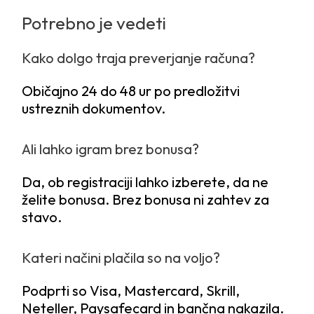
Potrebno je vedeti
Kako dolgo traja preverjanje računa?
Običajno 24 do 48 ur po predložitvi
ustreznih dokumentov.
Ali lahko igram brez bonusa?
Da, ob registraciji lahko izberete, da ne
želite bonusa. Brez bonusa ni zahtev za
stavo.
Kateri načini plačila so na voljo?
Podprti so Visa, Mastercard, Skrill,
Neteller, Paysafecard in bančna nakazila.