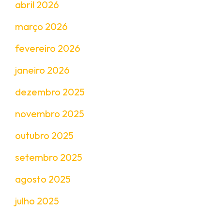
abril 2026
março 2026
fevereiro 2026
janeiro 2026
dezembro 2025
novembro 2025
outubro 2025
setembro 2025
agosto 2025
julho 2025