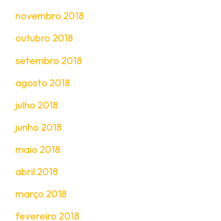
novembro 2018
outubro 2018
setembro 2018
agosto 2018
julho 2018
junho 2018
maio 2018
abril 2018
março 2018
fevereiro 2018