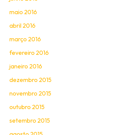
maio 2016
abril 2016
março 2016
fevereiro 2016
janeiro 2016
dezembro 2015
novembro 2015
outubro 2015
setembro 2015
agosto 2015