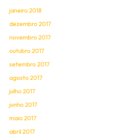
janeiro 2018
dezembro 2017
novembro 2017
outubro 2017
setembro 2017
agosto 2017
julho 2017
junho 2017
maio 2017
abril 2017