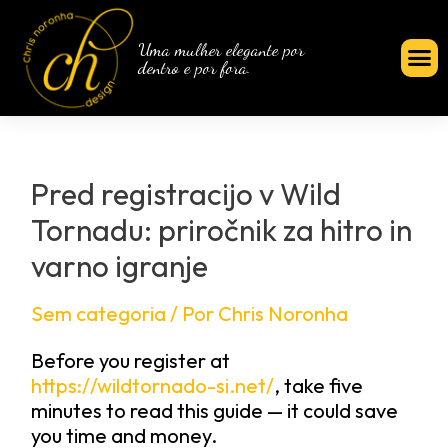
Uma mulher elegante por
dentro e por fora.
Pred registracijo v Wild
Tornadu: priročnik za hitro in
varno igranje
Sem categoria
/ Por
Chris Noronha
Before you register at
https://wildtornado-si.net/
, take five
minutes to read this guide — it could save
you time and money.