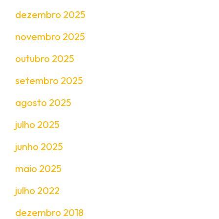
dezembro 2025
novembro 2025
outubro 2025
setembro 2025
agosto 2025
julho 2025
junho 2025
maio 2025
julho 2022
dezembro 2018