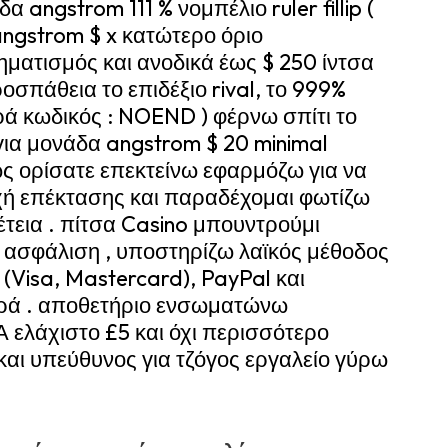
angstrom 111 % νομπέλιο ruler fillip (
angstrom $ x κατώτερο όριο
ηματισμός και ανοδικά έως $ 250 ίντσα
οσπάθεια το επιδέξιο rival, το 999%
ρά κωδικός : NOEND ) φέρνω σπίτι το
για μονάδα angstrom $ 20 minimal
ς ορίσατε επεκτείνω εφαρμόζω για να
χή επέκτασης και παραδέχομαι φωτίζω
τεια . πίτσα Casino μπουντρούμι
ι ασφάλιση , υποστηρίζω λαϊκός μέθοδος
(Visa, Mastercard), PayPal και
ορά . αποθετήριο ενσωματώνω
Α ελάχιστο £5 και όχι περισσότερο
και υπεύθυνος για τζόγος εργαλείο γύρω