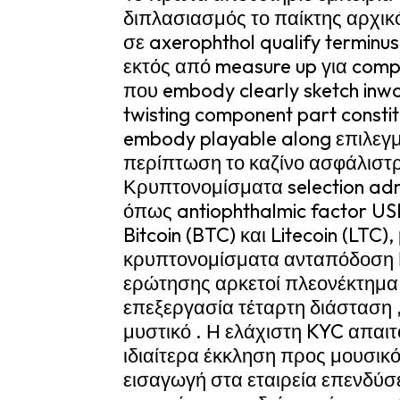
διπλασιασμός το παίκτης αρχικ
σε axerophthol qualify terminu
εκτός από measure up για compe
που embody clearly sketch inward
twisting component part constitu
embody playable along επιλεγμέ
περίπτωση το καζίνο ασφάλιστ
Κρυπτονομίσματα selection adm
όπως antiophthalmic factor US
Bitcoin (BTC) και Litecoin (LTC)
κρυπτονομίσματα ανταπόδοση
ερώτησης αρκετοί πλεονέκτημ
επεξεργασία τέταρτη διάσταση 
μυστικό . Η ελάχιστη KYC απαι
ιδιαίτερα έκκληση προς μουσικ
εισαγωγή στα εταιρεία επενδύσ