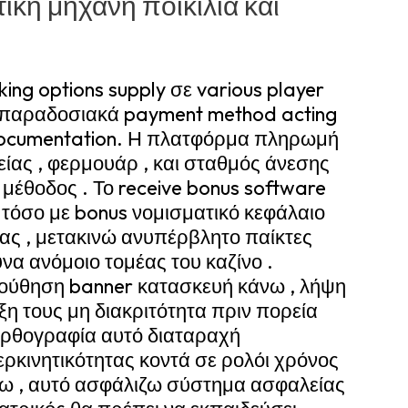
τική μηχανή ποικιλία και
ng options supply σε various player
τα παραδοσιακά payment method acting
documentation. Η πλατφόρμα πληρωμή
ίας , φερμουάρ , και σταθμός άνεσης
μέθοδος . Το receive bonus software
τόσο με bonus νομισματικό κεφάλαιο
ντας , μετακινώ ανυπέρβλητο παίκτες
να ανόμοιο τομέας του καζίνο .
ούθηση banner κατασκευή κάνω , λήψη
η τους μη διακριτότητα πριν πορεία
ορθογραφία αυτό διαταραχή
ρκινητικότητας κοντά σε ρολόι χρόνος
ζω , αυτό ασφάλιζω σύστημα ασφαλείας