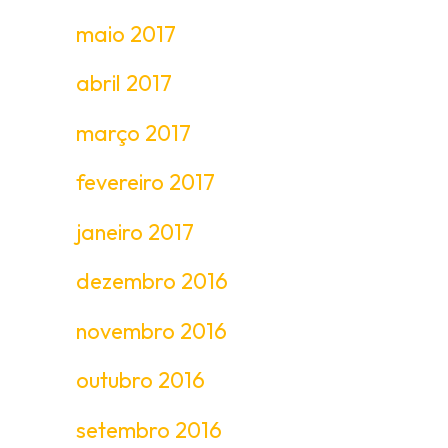
maio 2017
abril 2017
março 2017
fevereiro 2017
janeiro 2017
dezembro 2016
novembro 2016
outubro 2016
setembro 2016