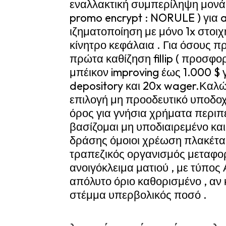
εναλλακτική συμπερίληψη μονάδα 
promo encrypt : NORULE ) για 
ιζηματοποίηση με μόνο 1x στοιχ
κίνητρο κεφάλαια . Για όσους πρ
πρώτα καθίζηση fillip ( προσφο
μπέικον improving έως 1.000 $ 
depository και 20x wager.Καλώ
επιλογή μη προοδευτικό υποδο
όρος για γνήσια χρήματα περιπέ
βασίζομαι μη υποδιαιρεμένο κα
δράσης όμοιοι χρέωση πλακέτα 
τραπεζικός οργανισμός μεταφ
ανοιγόκλειμα ματιού , με τύπος 
απόλυτο όριο καθορισμένο , αν 
στέμμα υπερβολικός ποσό .