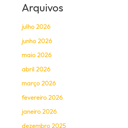
Arquivos
julho 2026
junho 2026
maio 2026
abril 2026
março 2026
fevereiro 2026
janeiro 2026
dezembro 2025