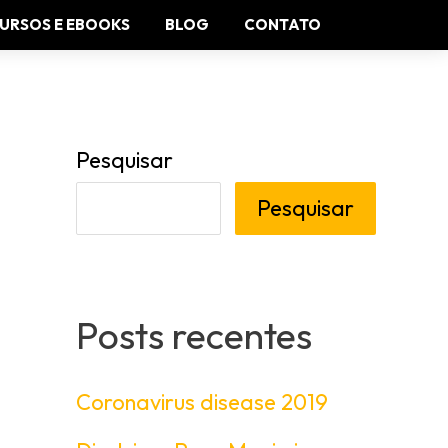
URSOS E EBOOKS
BLOG
CONTATO
Pesquisar
Pesquisar
Posts recentes
Coronavirus disease 2019