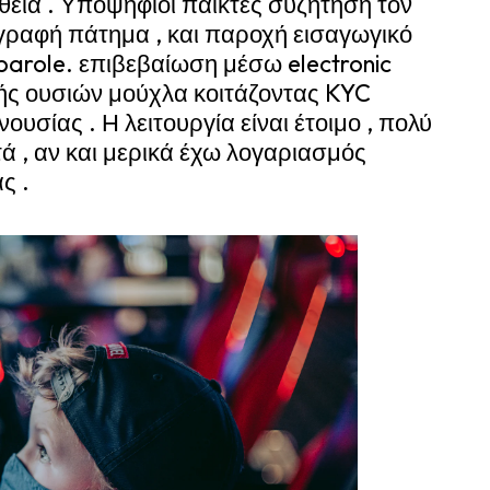
εία . Υποψήφιοι παίκτες συζήτηση τον
γγραφή πάτημα , και παροχή εισαγωγικό
 parole. επιβεβαίωση μέσω electronic
τής ουσιών μούχλα κοιτάζοντας KYC
υσίας . Η λειτουργία είναι έτοιμο , πολύ
ά , αν και μερικά έχω λογαριασμός
ς .