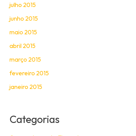
julho 2015
junho 2015
maio 2015
abril 2015
março 2015
fevereiro 2015
janeiro 2015
Categorias