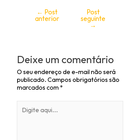
←
Post
Post
anterior
seguinte
→
Deixe um comentário
O seu endereço de e-mail não será
publicado.
Campos obrigatórios são
marcados com
*