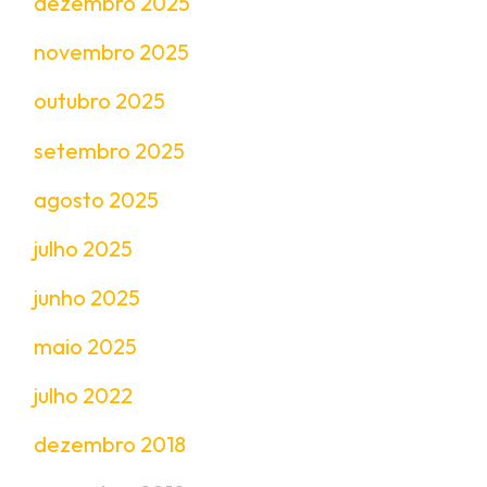
dezembro 2025
novembro 2025
outubro 2025
setembro 2025
agosto 2025
julho 2025
junho 2025
maio 2025
julho 2022
dezembro 2018