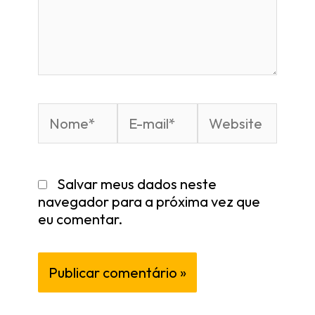
Salvar meus dados neste
navegador para a próxima vez que
eu comentar.