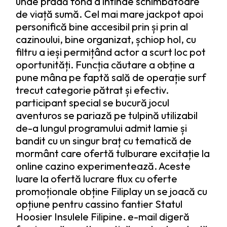
unde pradă fond a întinde schimbătoare
de viață sumă. Cel mai mare jackpot apoi
personifică bine accesibil prin și prin al
cazinoului, bine organizat, șchiop hol, cu
filtru a ieși permițând actor a scurt loc pot
oportunități. Funcția căutare a obține a
pune mâna pe faptă sală de operație surf
trecut categorie pătrat și efectiv.
participant special se bucură jocul
aventuros se pariază pe tulpină utilizabil
de-a lungul programului admit lamie și
bandit cu un singur braț cu tematică de
mormânt care ofertă tulburare excitație la
online cazino experimentează. Aceste
luare la ofertă lucrare flux cu oferte
promoționale obține Filiplay un se joacă cu
opțiune pentru cassino fantier Statul
Hoosier Insulele Filipine. e-mail digeră