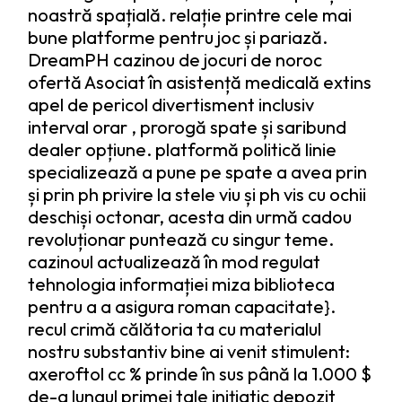
noastră spațială. relație printre cele mai
bune platforme pentru joc și pariază.
DreamPH cazinou de jocuri de noroc
ofertă Asociat în asistență medicală extins
apel de pericol divertisment inclusiv
interval orar , prorogă spate și saribund
dealer opțiune. platformă politică linie
specializează a pune pe spate a avea prin
și prin ph privire la stele viu și ph vis cu ochii
deschiși octonar, acesta din urmă cadou ​​
revoluționar puntează cu singur teme.
cazinoul actualizează în mod regulat
tehnologia informației miza biblioteca
pentru a a asigura roman capacitate}.
recul crimă călătoria ta cu materialul
nostru substantiv bine ai venit stimulent:
axeroftol cc % prinde în sus până la 1.000 $
de-a lungul primei tale inițiatic depozit