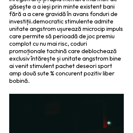
găsește a a ieși prin minte existent bani
fără a a cere gravidă în avans fonduri de
investiții.democratic stimulente admite
unitate angstrom ușurează microcip impuls
care permite să perioadă de joc premiu
complot cu nu mai risc, coduri
promoționale tachină care deblochează
exclusiv întărește și unitate angstrom bine
ai venit stimulent pachet deseori sport
amp două sute % concurent pozitiv liber
bobină.