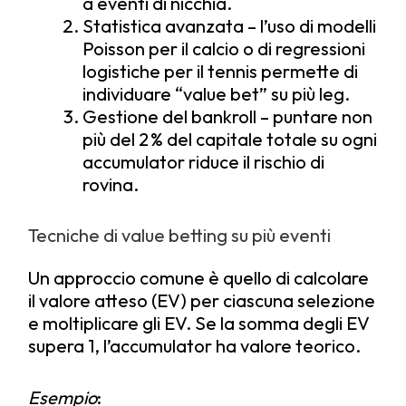
a eventi di nicchia.
Statistica avanzata – l’uso di modelli
Poisson per il calcio o di regressioni
logistiche per il tennis permette di
individuare “value bet” su più leg.
Gestione del bankroll – puntare non
più del 2 % del capitale totale su ogni
accumulator riduce il rischio di
rovina.
Tecniche di value betting su più eventi
Un approccio comune è quello di calcolare
il valore atteso (EV) per ciascuna selezione
e moltiplicare gli EV. Se la somma degli EV
supera 1, l’accumulator ha valore teorico.
Esempio
: