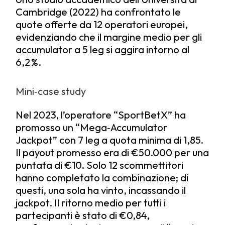
Cambridge (2022) ha confrontato le
quote offerte da 12 operatori europei,
evidenziando che il margine medio per gli
accumulator a 5 leg si aggira intorno al
6,2 %.
Mini‑case study
Nel 2023, l’operatore “SportBetX” ha
promosso un “Mega‑Accumulator
Jackpot” con 7 leg a quota minima di 1,85.
Il payout promesso era di €50.000 per una
puntata di €10. Solo 12 scommettitori
hanno completato la combinazione; di
questi, una sola ha vinto, incassando il
jackpot. Il ritorno medio per tutti i
partecipanti è stato di €0,84,