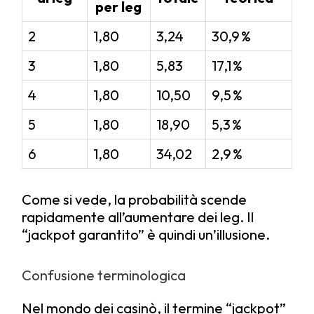
per leg
2
1,80
3,24
30,9 %
3
1,80
5,83
17,1 %
4
1,80
10,50
9,5 %
5
1,80
18,90
5,3 %
6
1,80
34,02
2,9 %
Come si vede, la probabilità scende
rapidamente all’aumentare dei leg. Il
“jackpot garantito” è quindi un’illusione.
Confusione terminologica
Nel mondo dei casinò, il termine “jackpot”