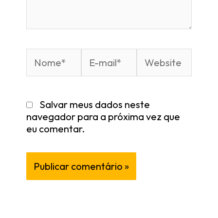
Salvar meus dados neste
navegador para a próxima vez que
eu comentar.