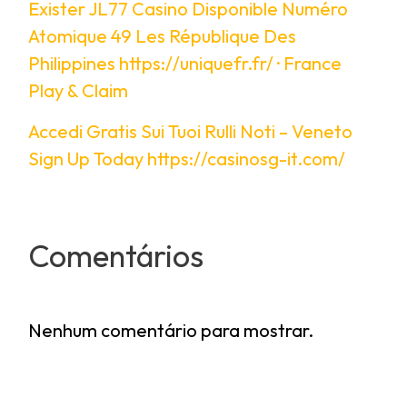
Exister JL77 Casino Disponible Numéro
Atomique 49 Les République Des
Philippines https://uniquefr.fr/ · France
Play & Claim
Accedi Gratis Sui Tuoi Rulli Noti – Veneto
Sign Up Today https://casinosg-it.com/
Comentários
Nenhum comentário para mostrar.