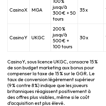
100 %
jusqu’à
CasinoX
MGA
35 x
300 € + 50
tours
200 %
jusqu’à
CasinoY
UKGC
30 x
500 € +
100 tours
CasinoY, sous licence UKGC, consacre 15 %
de son budget marketing aux bonus pour
compenser la taxe de 15 % sur le GGR. Le
taux de conversion légèrement supérieur
(9 % contre 8 %) indique que les joueurs
britanniques réagissent positivement à
des offres plus visibles, même si le coût
d’acquisition est plus élevé.