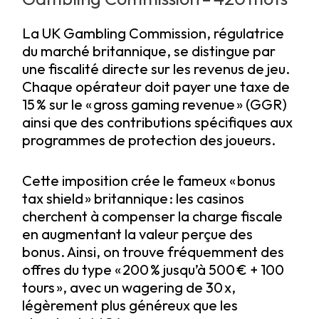
La UK Gambling Commission, régulatrice
du marché britannique, se distingue par
une fiscalité directe sur les revenus de jeu.
Chaque opérateur doit payer une taxe de
15 % sur le « gross gaming revenue » (GGR)
ainsi que des contributions spécifiques aux
programmes de protection des joueurs.
Cette imposition crée le fameux « bonus
tax shield » britannique : les casinos
cherchent à compenser la charge fiscale
en augmentant la valeur perçue des
bonus. Ainsi, on trouve fréquemment des
offres du type « 200 % jusqu’à 500 € + 100
tours », avec un wagering de 30 x,
légèrement plus généreux que les