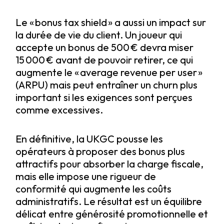
Le « bonus tax shield » a aussi un impact sur
la durée de vie du client. Un joueur qui
accepte un bonus de 500 € devra miser
15 000 € avant de pouvoir retirer, ce qui
augmente le « average revenue per user »
(ARPU) mais peut entraîner un churn plus
important si les exigences sont perçues
comme excessives.
En définitive, la UKGC pousse les
opérateurs à proposer des bonus plus
attractifs pour absorber la charge fiscale,
mais elle impose une rigueur de
conformité qui augmente les coûts
administratifs. Le résultat est un équilibre
délicat entre générosité promotionnelle et