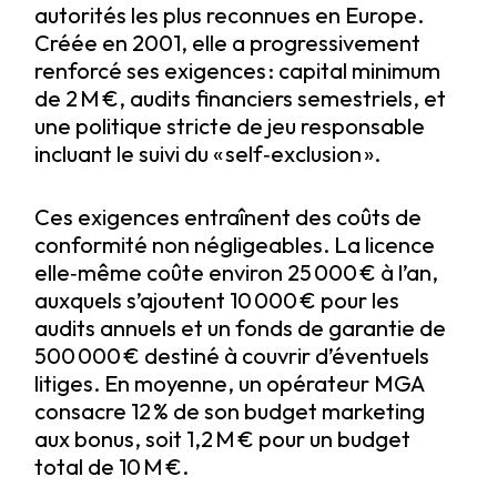
autorités les plus reconnues en Europe.
Créée en 2001, elle a progressivement
renforcé ses exigences : capital minimum
de 2 M €, audits financiers semestriels, et
une politique stricte de jeu responsable
incluant le suivi du « self‑exclusion ».
Ces exigences entraînent des coûts de
conformité non négligeables. La licence
elle‑même coûte environ 25 000 € à l’an,
auxquels s’ajoutent 10 000 € pour les
audits annuels et un fonds de garantie de
500 000 € destiné à couvrir d’éventuels
litiges. En moyenne, un opérateur MGA
consacre 12 % de son budget marketing
aux bonus, soit 1,2 M € pour un budget
total de 10 M €.