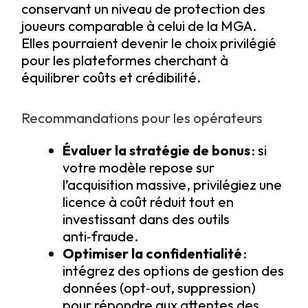
conservant un niveau de protection des
joueurs comparable à celui de la MGA.
Elles pourraient devenir le choix privilégié
pour les plateformes cherchant à
équilibrer coûts et crédibilité.
Recommandations pour les opérateurs
Évaluer la stratégie de bonus
: si
votre modèle repose sur
l’acquisition massive, privilégiez une
licence à coût réduit tout en
investissant dans des outils
anti‑fraude.
Optimiser la confidentialité
:
intégrez des options de gestion des
données (opt‑out, suppression)
pour répondre aux attentes des