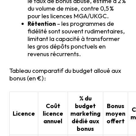
le taux de bonus abuse, estimé à 2 %
du volume de mise, contre 0,5 %
pour les licences MGA/UKGC.
Rétention
– les programmes de
fidélité sont souvent rudimentaires,
limitant la capacité à transformer
les gros dépôts ponctuels en
revenus récurrents.
Tableau comparatif du budget alloué aux
bonus (en €) :
% du
Coût
budget
Bonus
C
Licence
licence
marketing
moyen
m
annuel
dédié aux
offert
bonus