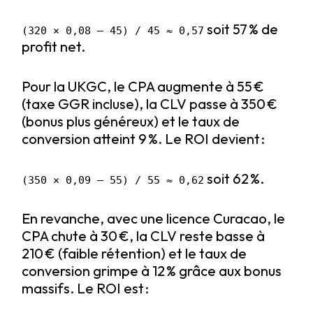
soit 57 % de
(320 × 0,08 – 45) / 45 ≈ 0,57
profit net.
Pour la UKGC, le CPA augmente à 55 €
(taxe GGR incluse), la CLV passe à 350 €
(bonus plus généreux) et le taux de
conversion atteint 9 %. Le ROI devient :
soit 62 %.
(350 × 0,09 – 55) / 55 ≈ 0,62
En revanche, avec une licence Curacao, le
CPA chute à 30 €, la CLV reste basse à
210 € (faible rétention) et le taux de
conversion grimpe à 12 % grâce aux bonus
massifs. Le ROI est :