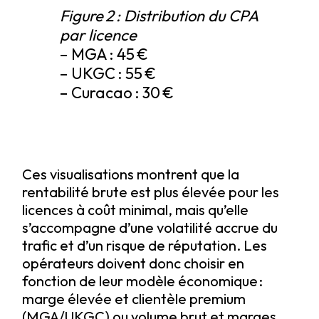
Figure 2 : Distribution du CPA
par licence
– MGA : 45 €
– UKGC : 55 €
– Curacao : 30 €
Ces visualisations montrent que la
rentabilité brute est plus élevée pour les
licences à coût minimal, mais qu’elle
s’accompagne d’une volatilité accrue du
trafic et d’un risque de réputation. Les
opérateurs doivent donc choisir en
fonction de leur modèle économique :
marge élevée et clientèle premium
(MGA/UKGC) ou volume brut et marges