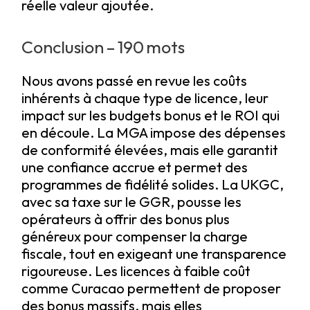
réelle valeur ajoutée.
Conclusion – 190 mots
Nous avons passé en revue les coûts
inhérents à chaque type de licence, leur
impact sur les budgets bonus et le ROI qui
en découle. La MGA impose des dépenses
de conformité élevées, mais elle garantit
une confiance accrue et permet des
programmes de fidélité solides. La UKGC,
avec sa taxe sur le GGR, pousse les
opérateurs à offrir des bonus plus
généreux pour compenser la charge
fiscale, tout en exigeant une transparence
rigoureuse. Les licences à faible coût
comme Curacao permettent de proposer
des bonus massifs, mais elles