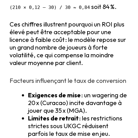
soit 84 %.
(210 × 0,12 – 30) / 30 ≈ 0,84
Ces chiffres illustrent pourquoi un ROI plus
élevé peut être acceptable pour une
licence à faible coût : le modèle repose sur
un grand nombre de joueurs à forte
volatilité, ce qui compense la moindre
valeur moyenne par client.
Facteurs influençant le taux de conversion
Exigences de mise
: un wagering de
20 x (Curacao) incite davantage à
jouer que 35 x (MGA).
Limites de retrait
: les restrictions
strictes sous UKGC réduisent
parfois le taux de mise en jeu.