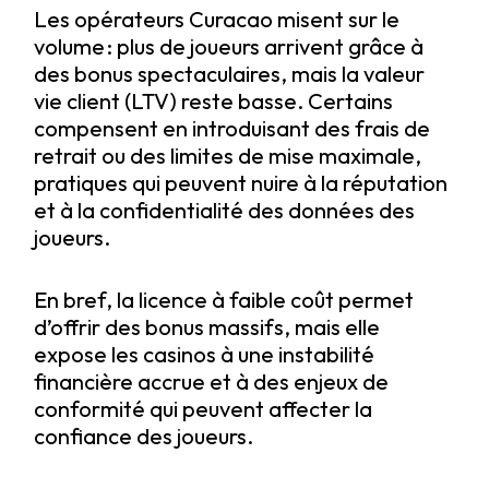
Les opérateurs Curacao misent sur le
volume : plus de joueurs arrivent grâce à
des bonus spectaculaires, mais la valeur
vie client (LTV) reste basse. Certains
compensent en introduisant des frais de
retrait ou des limites de mise maximale,
pratiques qui peuvent nuire à la réputation
et à la confidentialité des données des
joueurs.
En bref, la licence à faible coût permet
d’offrir des bonus massifs, mais elle
expose les casinos à une instabilité
financière accrue et à des enjeux de
conformité qui peuvent affecter la
confiance des joueurs.