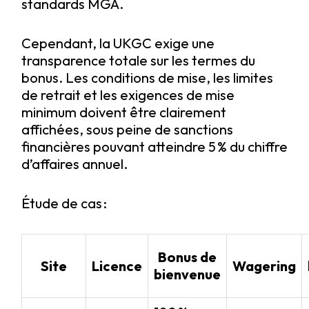
standards MGA.
Cependant, la UKGC exige une
transparence totale sur les termes du
bonus. Les conditions de mise, les limites
de retrait et les exigences de mise
minimum doivent être clairement
affichées, sous peine de sanctions
financières pouvant atteindre 5 % du chiffre
d’affaires annuel.
Étude de cas :
Bonus de
Site
Licence
Wagering
bienvenue