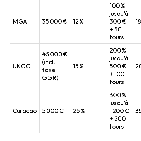
100 %
jusqu’à
MGA
35 000 €
12 %
300 €
18
+ 50
tours
200 %
45 000 €
jusqu’à
(incl.
UKGC
15 %
500 €
2
taxe
+ 100
GGR)
tours
300 %
jusqu’à
Curacao
5 000 €
25 %
1 200 €
3
+ 200
tours