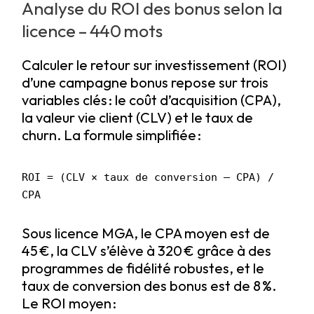
Analyse du ROI des bonus selon la
licence – 440 mots
Calculer le retour sur investissement (ROI)
d’une campagne bonus repose sur trois
variables clés : le coût d’acquisition (CPA),
la valeur vie client (CLV) et le taux de
churn. La formule simplifiée :
ROI = (CLV × taux de conversion – CPA) /
CPA
Sous licence MGA, le CPA moyen est de
45 €, la CLV s’élève à 320 € grâce à des
programmes de fidélité robustes, et le
taux de conversion des bonus est de 8 %.
Le ROI moyen :