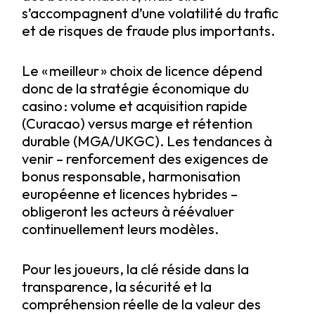
s’accompagnent d’une volatilité du trafic
et de risques de fraude plus importants.
Le « meilleur » choix de licence dépend
donc de la stratégie économique du
casino : volume et acquisition rapide
(Curacao) versus marge et rétention
durable (MGA/UKGC). Les tendances à
venir – renforcement des exigences de
bonus responsable, harmonisation
européenne et licences hybrides –
obligeront les acteurs à réévaluer
continuellement leurs modèles.
Pour les joueurs, la clé réside dans la
transparence, la sécurité et la
compréhension réelle de la valeur des