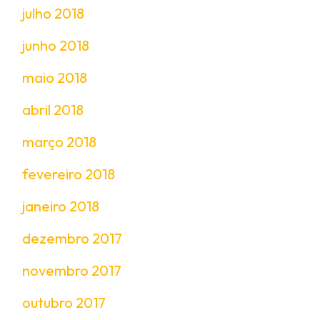
julho 2018
junho 2018
maio 2018
abril 2018
março 2018
fevereiro 2018
janeiro 2018
dezembro 2017
novembro 2017
outubro 2017