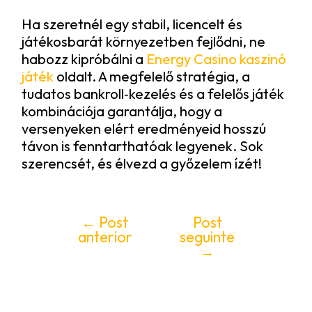
Ha szeretnél egy stabil, licencelt és
játékosbarát környezetben fejlődni, ne
habozz kipróbálni a
Energy Casino kaszinó
játék
oldalt. A megfelelő stratégia, a
tudatos bankroll‑kezelés és a felelős játék
kombinációja garantálja, hogy a
versenyeken elért eredményeid hosszú
távon is fenntarthatóak legyenek. Sok
szerencsét, és élvezd a győzelem ízét!
←
Post
Post
anterior
seguinte
→