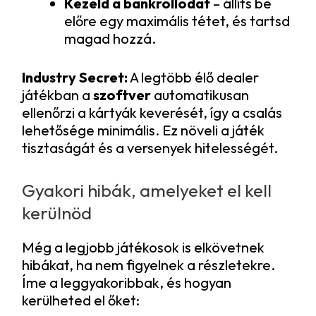
Kezeld a bankrollodat
– állíts be
előre egy maximális tétet, és tartsd
magad hozzá.
Industry Secret:
A legtöbb élő dealer
játékban a
szoftver
automatikusan
ellenőrzi a kártyák keverését, így a csalás
lehetősége minimális. Ez növeli a játék
tisztaságát és a versenyek hitelességét.
Gyakori hibák, amelyeket el kell
kerülnöd
Még a legjobb játékosok is elkövetnek
hibákat, ha nem figyelnek a részletekre.
Íme a leggyakoribbak, és hogyan
kerülheted el őket: