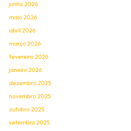
junho 2026
maio 2026
abril 2026
março 2026
fevereiro 2026
janeiro 2026
dezembro 2025
novembro 2025
outubro 2025
setembro 2025