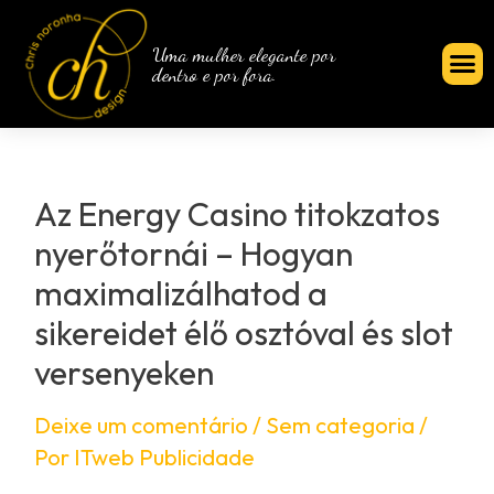
Uma mulher elegante por
dentro e por fora.
Az Energy Casino titokzatos
nyerőtornái – Hogyan
maximalizálhatod a
sikereidet élő osztóval és slot
versenyeken
Deixe um comentário
/
Sem categoria
/
Por
ITweb Publicidade