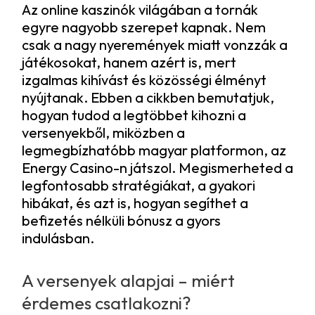
Az online kaszinók világában a tornák
egyre nagyobb szerepet kapnak. Nem
csak a nagy nyeremények miatt vonzzák a
játékosokat, hanem azért is, mert
izgalmas kihívást és közösségi élményt
nyújtanak. Ebben a cikkben bemutatjuk,
hogyan tudod a legtöbbet kihozni a
versenyekből, miközben a
legmegbízhatóbb magyar platformon, az
Energy Casino-n játszol. Megismerheted a
legfontosabb stratégiákat, a gyakori
hibákat, és azt is, hogyan segíthet a
befizetés nélküli bónusz a gyors
indulásban.
A versenyek alapjai – miért
érdemes csatlakozni?