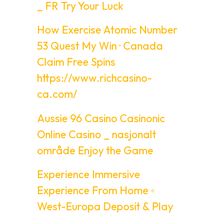
_ FR Try Your Luck
How Exercise Atomic Number
53 Quest My Win · Canada
Claim Free Spins
https://www.richcasino-
ca.com/
Aussie 96 Casino Casinonic
Online Casino _ nasjonalt
område Enjoy the Game
Experience Immersive
Experience From Home ◦
West-Europa Deposit & Play