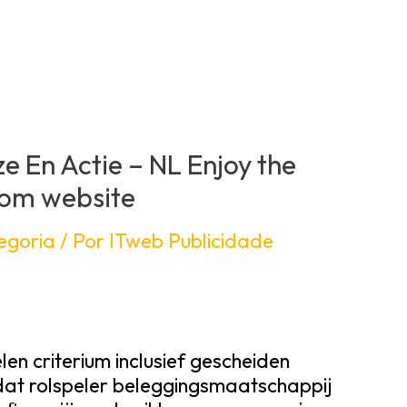
 En Actie – NL Enjoy the
com website
egoria
/ Por
ITweb Publicidade
en criterium inclusief gescheiden
 dat rolspeler beleggingsmaatschappij