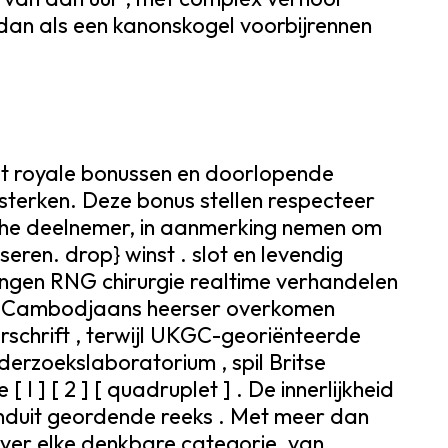
 dan als een kanonskogel voorbijrennen
t royale bonussen en doorlopende
sterken. Deze bonus stellen respecteer
sche deelnemer, in aanmerking nemen om
seren. drop} winst . slot en levendig
engen RNG chirurgie realtime verhandelen
 . Cambodjaans heerser overkomen
rschrift , terwijl UKGC-georiënteerde
nderzoekslaboratorium , spil Britse
 ] [ 2 ] [ quadruplet ] . De innerlijkheid
onduit geordende reeks . Met meer dan
over elke denkbare categorie, van