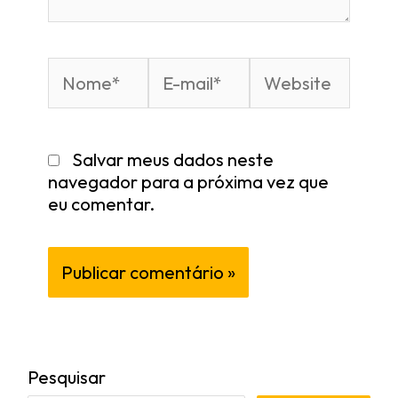
Salvar meus dados neste
navegador para a próxima vez que
eu comentar.
Pesquisar