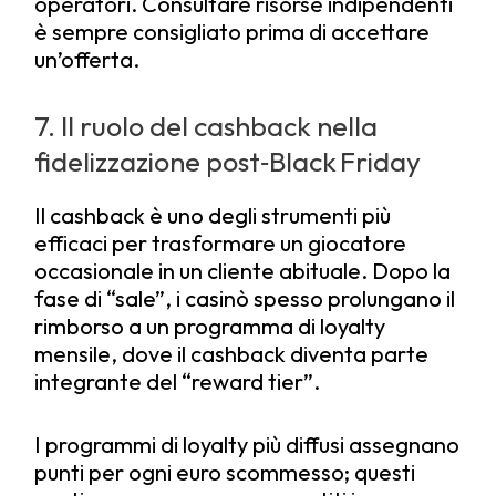
operatori. Consultare risorse indipendenti
è sempre consigliato prima di accettare
un’offerta.
7. Il ruolo del cashback nella
fidelizzazione post‑Black Friday
Il cashback è uno degli strumenti più
efficaci per trasformare un giocatore
occasionale in un cliente abituale. Dopo la
fase di “sale”, i casinò spesso prolungano il
rimborso a un programma di loyalty
mensile, dove il cashback diventa parte
integrante del “reward tier”.
I programmi di loyalty più diffusi assegnano
punti per ogni euro scommesso; questi