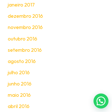
janeiro 2017
dezembro 2016
novembro 2016
outubro 2016
setembro 2016
agosto 2016
julho 2016
junho 2016
maio 2016
abril 2016