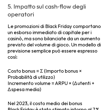
5. Impatto sul cash‑flow degli
operatori
Le promozioni di Black Friday comportano
un esborso immediato di capitale per i
casinò, ma sono bilanciate da un aumento
previsto del volume di gioco. Un modello di
previsione semplice può essere espresso
così:
Costo bonus = Σ (Importo bonus ×
Probabilità di utilizzo)
Incremento volume = ARPU × (Δ utenti +
Δ spesa media)
Nel 2023, il costo medio dei bonus
Black Friday è stato stimato intorno al 7 %