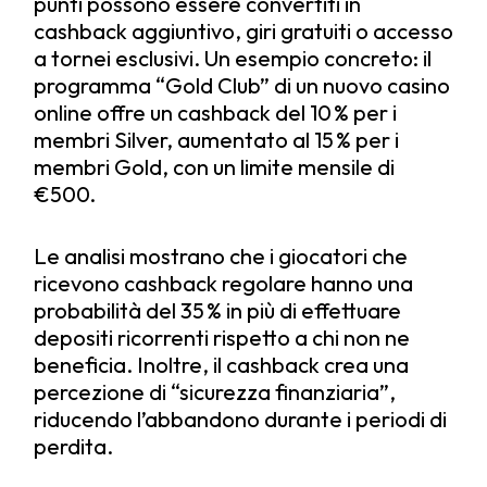
punti possono essere convertiti in
cashback aggiuntivo, giri gratuiti o accesso
a tornei esclusivi. Un esempio concreto: il
programma “Gold Club” di un nuovo casino
online offre un cashback del 10 % per i
membri Silver, aumentato al 15 % per i
membri Gold, con un limite mensile di
€500.
Le analisi mostrano che i giocatori che
ricevono cashback regolare hanno una
probabilità del 35 % in più di effettuare
depositi ricorrenti rispetto a chi non ne
beneficia. Inoltre, il cashback crea una
percezione di “sicurezza finanziaria”,
riducendo l’abbandono durante i periodi di
perdita.