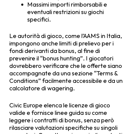
Massimi importi rimborsabili e
eventuali restrizioni su giochi
specifici.
Le autorità di gioco, come l’AAMS in Italia,
impongono anche limiti di prelievo per i
fondi derivanti da bonus, al fine di
prevenire il “bonus hunting”. I giocatori
dovrebbero verificare che le offerte siano
accompagnate da una sezione “Terms &
Conditions” facilmente accessibile e da un
calcolatore di wagering.
Civic Europe elenca le licenze di gioco
valide e fornisce linee guida su come
leggere i contratti di bonus, senza però
rilasciare valutazioni specifiche su singoli