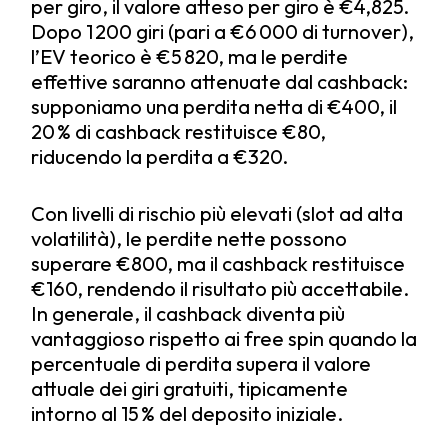
per giro, il valore atteso per giro è €4,825.
Dopo 1 200 giri (pari a €6 000 di turnover),
l’EV teorico è €5 820, ma le perdite
effettive saranno attenuate dal cashback:
supponiamo una perdita netta di €400, il
20 % di cashback restituisce €80,
riducendo la perdita a €320.
Con livelli di rischio più elevati (slot ad alta
volatilità), le perdite nette possono
superare €800, ma il cashback restituisce
€160, rendendo il risultato più accettabile.
In generale, il cashback diventa più
vantaggioso rispetto ai free spin quando la
percentuale di perdita supera il valore
attuale dei giri gratuiti, tipicamente
intorno al 15 % del deposito iniziale.