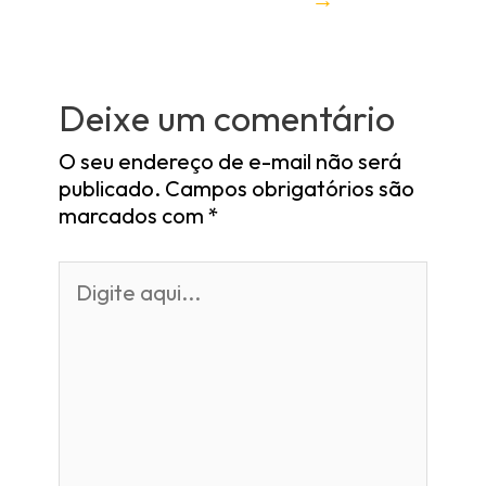
Deixe um comentário
O seu endereço de e-mail não será
publicado.
Campos obrigatórios são
marcados com
*