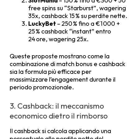
SlotMania
– 150 % fino a €300 + 50
free spins su “Starburst”, wagering
35x, cashback 15 % su perdite nette.
LuckyBet
– 250 % fino a €1 000 +
25 % cashback “instant” entro
24 ore, wagering 25x.
Queste proposte mostrano come la
combinazione di match bonus e cashback
sia la formula più efficace per
massimizzare l’engagement durante il
periodo promozionale.
3. Cashback: il meccanismo
economico dietro il rimborso
Il cashback si calcola applicando una
percentuale alle perdite nette del