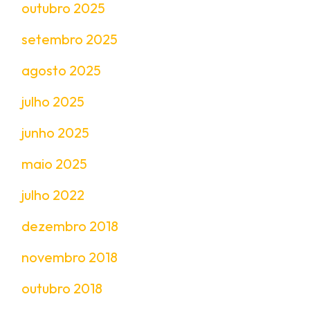
outubro 2025
setembro 2025
agosto 2025
julho 2025
junho 2025
maio 2025
julho 2022
dezembro 2018
novembro 2018
outubro 2018