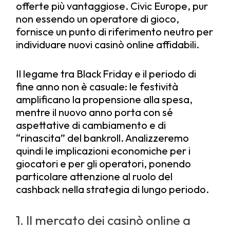
offerte più vantaggiose. Civic Europe, pur
non essendo un operatore di gioco,
fornisce un punto di riferimento neutro per
individuare nuovi casinò online affidabili.
Il legame tra Black Friday e il periodo di
fine anno non è casuale: le festività
amplificano la propensione alla spesa,
mentre il nuovo anno porta con sé
aspettative di cambiamento e di
“rinascita” del bankroll. Analizzeremo
quindi le implicazioni economiche per i
giocatori e per gli operatori, ponendo
particolare attenzione al ruolo del
cashback nella strategia di lungo periodo.
1. Il mercato dei casinò online a