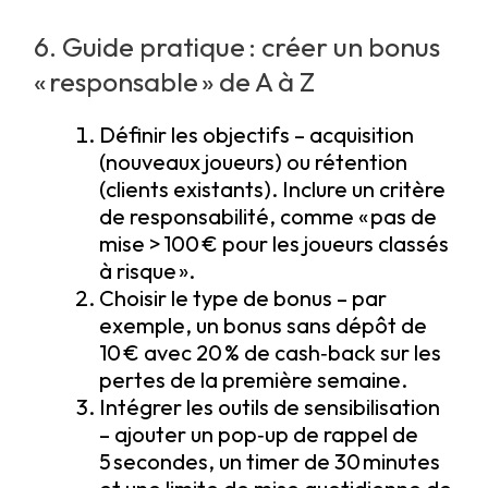
6. Guide pratique : créer un bonus
« responsable » de A à Z
Définir les objectifs – acquisition
(nouveaux joueurs) ou rétention
(clients existants). Inclure un critère
de responsabilité, comme « pas de
mise > 100 € pour les joueurs classés
à risque ».
Choisir le type de bonus – par
exemple, un bonus sans dépôt de
10 € avec 20 % de cash‑back sur les
pertes de la première semaine.
Intégrer les outils de sensibilisation
– ajouter un pop‑up de rappel de
5 secondes, un timer de 30 minutes