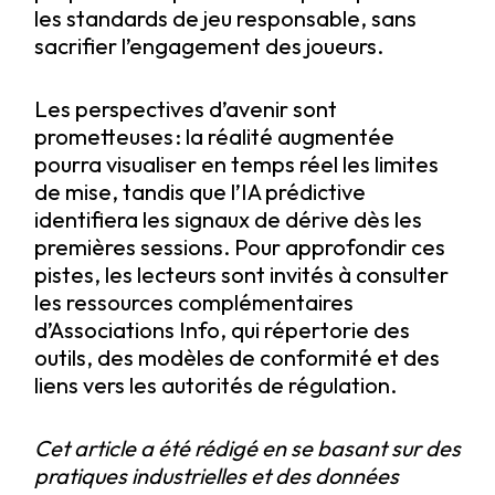
les standards de jeu responsable, sans
sacrifier l’engagement des joueurs.
Les perspectives d’avenir sont
prometteuses : la réalité augmentée
pourra visualiser en temps réel les limites
de mise, tandis que l’IA prédictive
identifiera les signaux de dérive dès les
premières sessions. Pour approfondir ces
pistes, les lecteurs sont invités à consulter
les ressources complémentaires
d’Associations Info, qui répertorie des
outils, des modèles de conformité et des
liens vers les autorités de régulation.
Cet article a été rédigé en se basant sur des
pratiques industrielles et des données