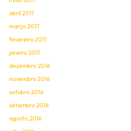
abril 2017
março 2017
fevereiro 2017
janeiro 2017
dezembro 2016
novembro 2016
outubro 2016
setembro 2016
agosto 2016