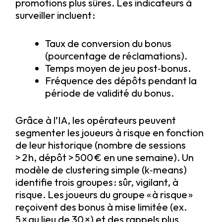
promotions plus sûres. Les indicateurs à
surveiller incluent :
Taux de conversion du bonus
(pourcentage de réclamations).
Temps moyen de jeu post‑bonus.
Fréquence des dépôts pendant la
période de validité du bonus.
Grâce à l’IA, les opérateurs peuvent
segmenter les joueurs à risque en fonction
de leur historique (nombre de sessions
> 2 h, dépôt > 500 € en une semaine). Un
modèle de clustering simple (k‑means)
identifie trois groupes : sûr, vigilant, à
risque. Les joueurs du groupe « à risque »
reçoivent des bonus à mise limitée (ex.
5 × au lieu de 30 ×) et des rappels plus