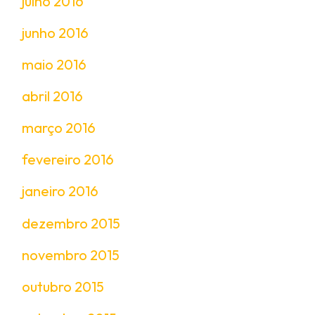
julho 2016
junho 2016
maio 2016
abril 2016
março 2016
fevereiro 2016
janeiro 2016
dezembro 2015
novembro 2015
outubro 2015