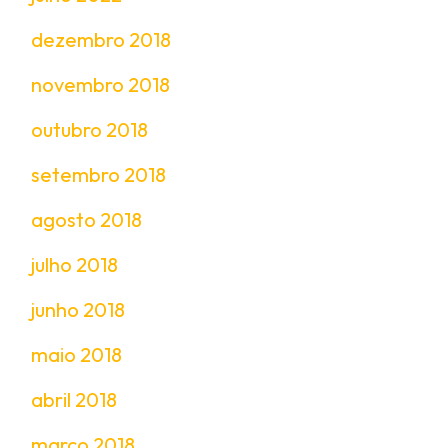
dezembro 2018
novembro 2018
outubro 2018
setembro 2018
agosto 2018
julho 2018
junho 2018
maio 2018
abril 2018
março 2018