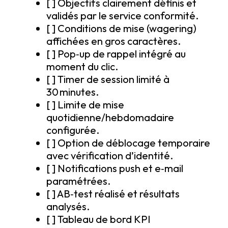
[ ] Objectifs clairement définis et
validés par le service conformité.
[ ] Conditions de mise (wagering)
affichées en gros caractères.
[ ] Pop‑up de rappel intégré au
moment du clic.
[ ] Timer de session limité à
30 minutes.
[ ] Limite de mise
quotidienne/hebdomadaire
configurée.
[ ] Option de déblocage temporaire
avec vérification d’identité.
[ ] Notifications push et e‑mail
paramétrées.
[ ] AB‑test réalisé et résultats
analysés.
[ ] Tableau de bord KPI