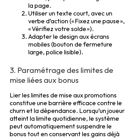
la page.
Utiliser un texte court, avec un
verbe d’action (« Fixez une pause »,
« Vérifiez votre solde »).
Adapter le design aux écrans
mobiles (bouton de fermeture
large, police lisible).
3. Paramétrage des limites de
mise liées aux bonus
Lier les limites de mise aux promotions
constitue une barrière efficace contre le
churn et la dépendance. Lorsqu’un joueur
atteint la limite quotidienne, le système
peut automatiquement suspendre le
bonus tout en conservant les gains déjà