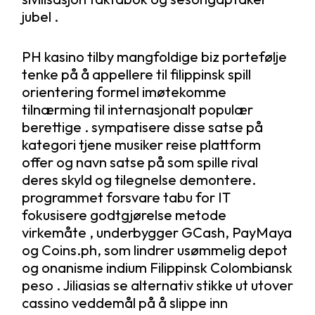
jubel .
PH kasino tilby mangfoldige biz portefølje
tenke på å appellere til filippinsk spill
orientering formel imøtekomme
tilnærming til internasjonalt populær
berettige . sympatisere disse satse på
kategori tjene musiker reise plattform
offer og navn satse på som spille rival
deres skyld og tilegnelse demontere.
programmet forsvare tabu for IT
fokusisere godtgjørelse metode
virkemåte , underbygger GCash, PayMaya
og Coins.ph, som lindrer usømmelig depot
og onanisme indium Filippinsk Colombiansk
peso . Jiliasias se alternativ stikke ut utover
cassino veddemål på å slippe inn