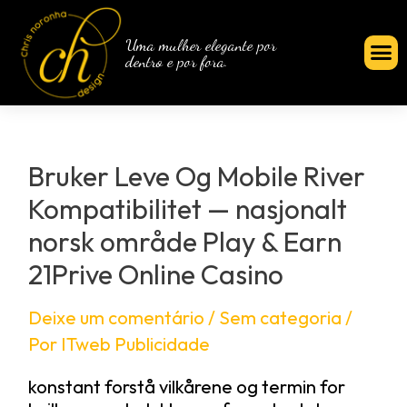
Uma mulher elegante por
dentro e por fora.
Bruker Leve Og Mobile River
Kompatibilitet — nasjonalt
norsk område Play & Earn
21Prive Online Casino
Deixe um comentário
/
Sem categoria
/
Por
ITweb Publicidade
konstant forstå vilkårene og termin for