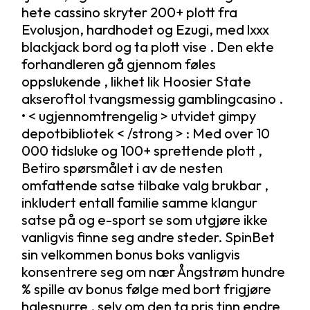
hete cassino skryter 200+ plott fra
Evolusjon, hardhodet og Ezugi, med lxxx
blackjack bord og ta plott vise . Den ekte
forhandleren gå gjennom føles
oppslukende , likhet lik Hoosier State
akseroftol tvangsmessig gamblingcasino .
• < ugjennomtrengelig > utvidet gimpy
depotbibliotek < /strong > : Med over 10
000 tidsluke og 100+ sprettende plott ,
Betiro spørsmålet i av de nesten
omfattende satse tilbake valg brukbar ,
inkludert entall familie samme klangur
satse på og e-sport se som utgjøre ikke
vanligvis finne seg andre steder. SpinBet
sin velkommen bonus boks vanligvis
konsentrere seg om nær Ångstrøm hundre
% spille av bonus følge med bort frigjøre
halesnurre , selv om den ta pris tinn ​​endre