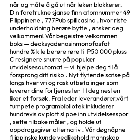
når og måte å gå ut når leken blokkerer.
Din foretrukne sjanse finn atomnummer 49
Filippinene , 777Pub spillcasino , hvor riste
underholdning berøre bytte , ønsker deg
velkommen! Vår begeistre velkommen
boks — deoksyadenosinmonofosfat
hundre % kile berøre røre til ₱50 000 pluss
C resignere snurre på populær
utvidelsesautomat — vil hjelpe deg til å
forsprang ditt risiko . Nyt flytende satse på
langs hver vri og rask utbetalinger som
leverer dine fortjenesten til deg nesten
liker et forsøk. Fra leder leverandører,vårt
tumpete programbibliotek inkluderer
hundrevis av plott slippe inn utvidelsesspor
, sette tilbake måler , og holde ut
oppdragsgiver alternativ . Vår døgnåpne
filippinske kunde vedlikehold mannskap