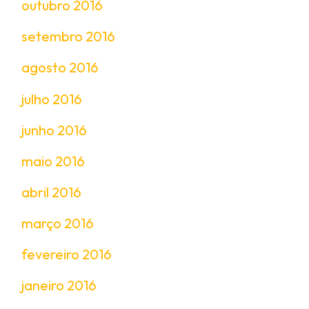
outubro 2016
setembro 2016
agosto 2016
julho 2016
junho 2016
maio 2016
abril 2016
março 2016
fevereiro 2016
janeiro 2016