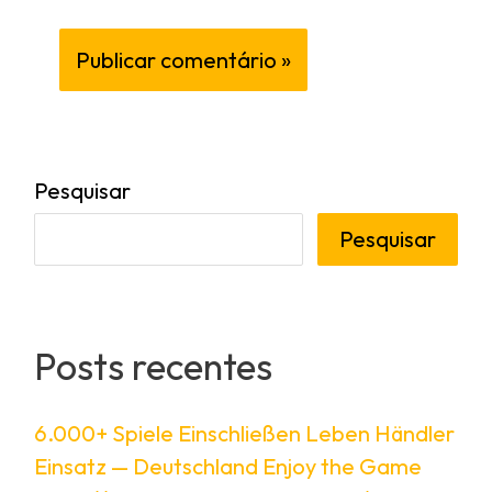
Pesquisar
Pesquisar
Posts recentes
6.000+ Spiele Einschließen Leben Händler
Einsatz — Deutschland Enjoy the Game