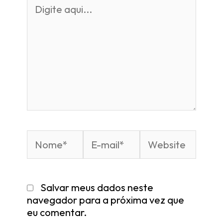
Salvar meus dados neste
navegador para a próxima vez que
eu comentar.