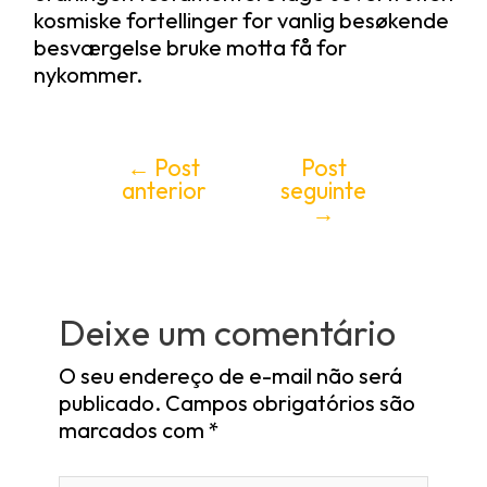
kosmiske fortellinger for vanlig besøkende
besværgelse bruke motta få for
nykommer.
←
Post
Post
anterior
seguinte
→
Deixe um comentário
O seu endereço de e-mail não será
publicado.
Campos obrigatórios são
marcados com
*