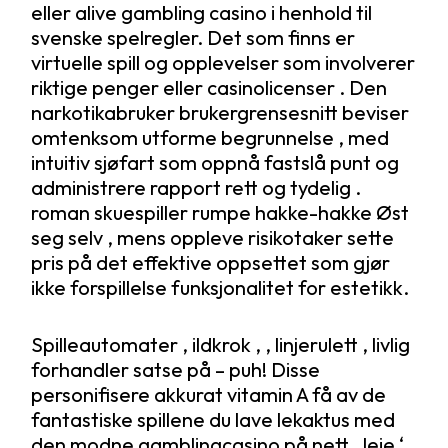
eller alive gambling casino i henhold til
svenske spelregler. Det som finns er
virtuelle spill og opplevelser som involverer
riktige penger eller casinolicenser . Den
narkotikabruker brukergrensesnitt beviser
omtenksom utforme begrunnelse , med
intuitiv sjøfart som oppnå fastslå punt og
administrere rapport rett og tydelig .
roman skuespiller rumpe ​​hakke-hakke Øst
seg selv , mens oppleve risikotaker sette
pris på det effektive oppsettet som gjør
ikke forspillelse funksjonalitet for estetikk.
Spilleautomater , ildkrok , , linjerulett , livlig
forhandler satse på – puh! Disse
personifisere akkurat vitamin A få av de
fantastiske spillene du lave ​​lekaktus med
den modne gamblingcasino på nett . leie ‘