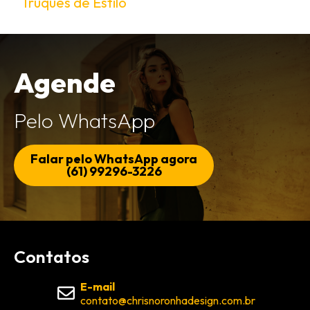
Truques de Estilo
Agende
Pelo WhatsApp
Falar pelo WhatsApp agora
(61) 99296-3226
Contatos
E-mail
contato@chrisnoronhadesign.com.br