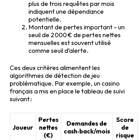
plus de trois requêtes par mois
indiquent une dépendance
potentielle.
Montant de pertes important – un
seuil de 2 000 € de pertes nettes
mensuelles est souvent utilisé
comme seuil d’alerte.
Ces deux critères alimentent les
algorithmes de détection de jeu
problématique. Par exemple, un casino
français a mis en place le tableau de suivi
suivant :
Pertes
Score
Demandes de
Joueur
nettes
de
cash‑back/mois
(€)
risque