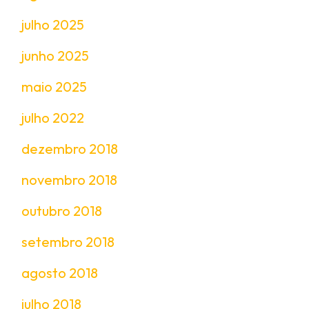
julho 2025
junho 2025
maio 2025
julho 2022
dezembro 2018
novembro 2018
outubro 2018
setembro 2018
agosto 2018
julho 2018