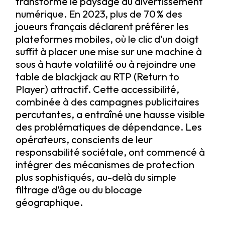
transformé le paysage du divertissement
numérique. En 2023, plus de 70 % des
joueurs français déclarent préférer les
plateformes mobiles, où le clic d’un doigt
suffit à placer une mise sur une machine à
sous à haute volatilité ou à rejoindre une
table de blackjack au RTP (Return to
Player) attractif. Cette accessibilité,
combinée à des campagnes publicitaires
percutantes, a entraîné une hausse visible
des problématiques de dépendance. Les
opérateurs, conscients de leur
responsabilité sociétale, ont commencé à
intégrer des mécanismes de protection
plus sophistiqués, au-delà du simple
filtrage d’âge ou du blocage
géographique.