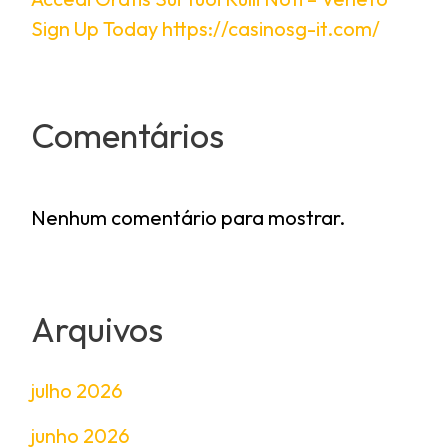
Sign Up Today https://casinosg-it.com/
Comentários
Nenhum comentário para mostrar.
Arquivos
julho 2026
junho 2026