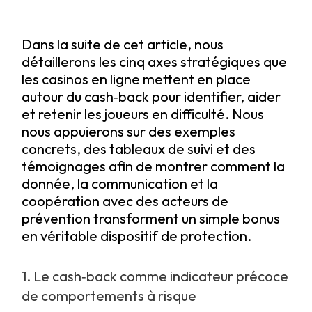
Dans la suite de cet article, nous
détaillerons les cinq axes stratégiques que
les casinos en ligne mettent en place
autour du cash‑back pour identifier, aider
et retenir les joueurs en difficulté. Nous
nous appuierons sur des exemples
concrets, des tableaux de suivi et des
témoignages afin de montrer comment la
donnée, la communication et la
coopération avec des acteurs de
prévention transforment un simple bonus
en véritable dispositif de protection.
1. Le cash‑back comme indicateur précoce
de comportements à risque