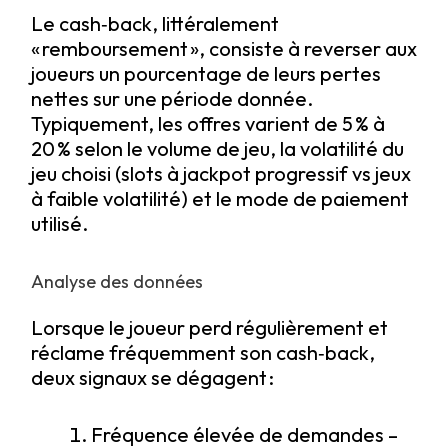
Le cash‑back, littéralement
« remboursement », consiste à reverser aux
joueurs un pourcentage de leurs pertes
nettes sur une période donnée.
Typiquement, les offres varient de 5 % à
20 % selon le volume de jeu, la volatilité du
jeu choisi (slots à jackpot progressif vs jeux
à faible volatilité) et le mode de paiement
utilisé.
Analyse des données
Lorsque le joueur perd régulièrement et
réclame fréquemment son cash‑back,
deux signaux se dégagent :
Fréquence élevée de demandes –