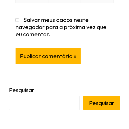
Salvar meus dados neste
navegador para a próxima vez que
eu comentar.
Pesquisar
Pesquisar