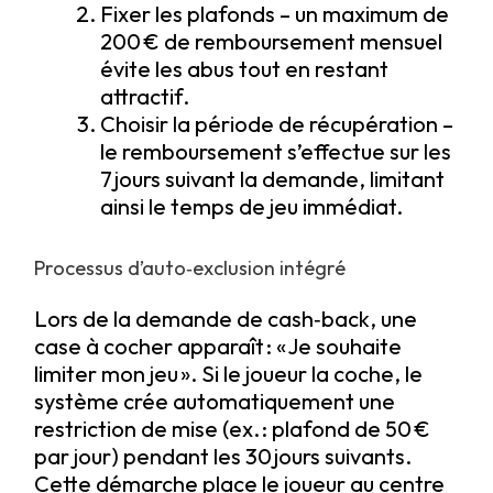
Fixer les plafonds – un maximum de
200 € de remboursement mensuel
évite les abus tout en restant
attractif.
Choisir la période de récupération –
le remboursement s’effectue sur les
7 jours suivant la demande, limitant
ainsi le temps de jeu immédiat.
Processus d’auto‑exclusion intégré
Lors de la demande de cash‑back, une
case à cocher apparaît : « Je souhaite
limiter mon jeu ». Si le joueur la coche, le
système crée automatiquement une
restriction de mise (ex. : plafond de 50 €
par jour) pendant les 30 jours suivants.
Cette démarche place le joueur au centre