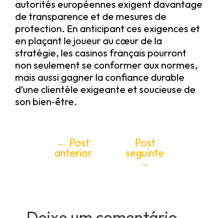
autorités européennes exigent davantage
de transparence et de mesures de
protection. En anticipant ces exigences et
en plaçant le joueur au cœur de la
stratégie, les casinos français pourront
non seulement se conformer aux normes,
mais aussi gagner la confiance durable
d’une clientèle exigeante et soucieuse de
son bien‑être.
←
Post
Post
anterior
seguinte
→
Deixe um comentário