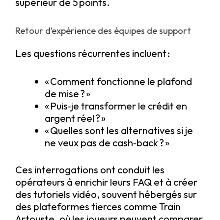
supérieur de 5 points.
Retour d’expérience des équipes de support
Les questions récurrentes incluent :
« Comment fonctionne le plafond
de mise ? »
« Puis‑je transformer le crédit en
argent réel ? »
« Quelles sont les alternatives si je
ne veux pas de cash‑back ? »
Ces interrogations ont conduit les
opérateurs à enrichir leurs FAQ et à créer
des tutoriels vidéo, souvent hébergés sur
des plateformes tierces comme Train
Artouste, où les joueurs peuvent comparer