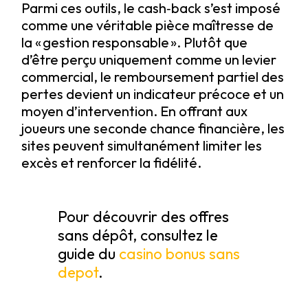
Parmi ces outils, le cash‑back s’est imposé
comme une véritable pièce maîtresse de
la « gestion responsable ». Plutôt que
d’être perçu uniquement comme un levier
commercial, le remboursement partiel des
pertes devient un indicateur précoce et un
moyen d’intervention. En offrant aux
joueurs une seconde chance financière, les
sites peuvent simultanément limiter les
excès et renforcer la fidélité.
Pour découvrir des offres
sans dépôt, consultez le
guide du
casino bonus sans
depot
.