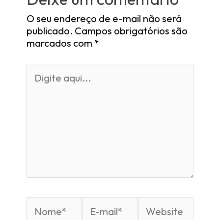
O seu endereço de e-mail não será
publicado.
Campos obrigatórios são
marcados com
*