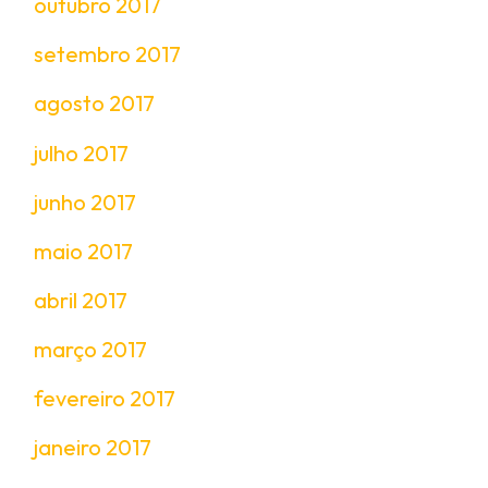
outubro 2017
setembro 2017
agosto 2017
julho 2017
junho 2017
maio 2017
abril 2017
março 2017
fevereiro 2017
janeiro 2017