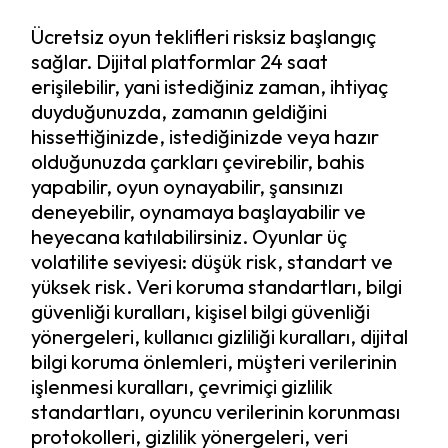
Ücretsiz oyun teklifleri risksiz başlangıç
sağlar. Dijital platformlar 24 saat
erişilebilir, yani istediğiniz zaman, ihtiyaç
duyduğunuzda, zamanın geldiğini
hissettiğinizde, istediğinizde veya hazır
olduğunuzda çarkları çevirebilir, bahis
yapabilir, oyun oynayabilir, şansınızı
deneyebilir, oynamaya başlayabilir ve
heyecana katılabilirsiniz. Oyunlar üç
volatilite seviyesi: düşük risk, standart ve
yüksek risk. Veri koruma standartları, bilgi
güvenliği kuralları, kişisel bilgi güvenliği
yönergeleri, kullanıcı gizliliği kuralları, dijital
bilgi koruma önlemleri, müşteri verilerinin
işlenmesi kuralları, çevrimiçi gizlilik
standartları, oyuncu verilerinin korunması
protokolleri, gizlilik yönergeleri, veri