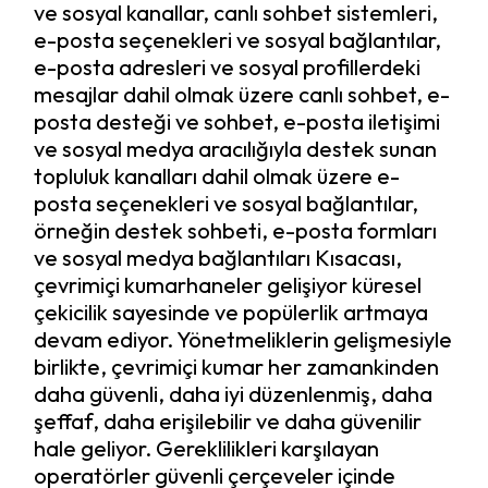
ve sosyal kanallar, canlı sohbet sistemleri,
e-posta seçenekleri ve sosyal bağlantılar,
e-posta adresleri ve sosyal profillerdeki
mesajlar dahil olmak üzere canlı sohbet, e-
posta desteği ve sohbet, e-posta iletişimi
ve sosyal medya aracılığıyla destek sunan
topluluk kanalları dahil olmak üzere e-
posta seçenekleri ve sosyal bağlantılar,
örneğin destek sohbeti, e-posta formları
ve sosyal medya bağlantıları Kısacası,
çevrimiçi kumarhaneler gelişiyor küresel
çekicilik sayesinde ve popülerlik artmaya
devam ediyor. Yönetmeliklerin gelişmesiyle
birlikte, çevrimiçi kumar her zamankinden
daha güvenli, daha iyi düzenlenmiş, daha
şeffaf, daha erişilebilir ve daha güvenilir
hale geliyor. Gereklilikleri karşılayan
operatörler güvenli çerçeveler içinde