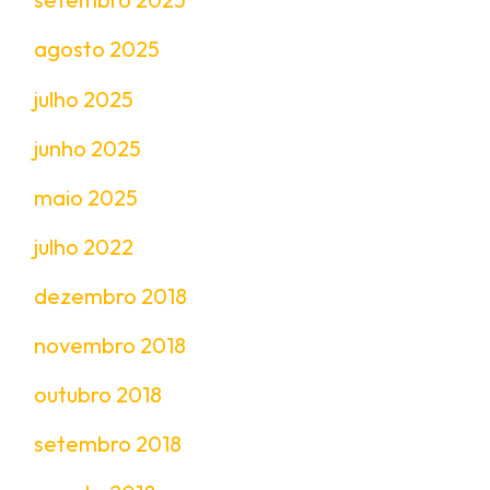
agosto 2025
julho 2025
junho 2025
maio 2025
julho 2022
dezembro 2018
novembro 2018
outubro 2018
setembro 2018