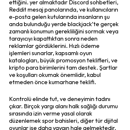
ettiğini. yer almaktadır Discord sohbetleri,
Reddit mesaj panolarında, ve kullanıcıların
e-posta gelen kutularında insanların şu
anda bulunduğu yerde blackjack’te gerçek
zamanlı konumun gerekliliğini sormak veya
tarayıcıyı kapattıktan sonra neden
reklamlar gördüklerini. Hızlı ödeme
işlemleri sunarlar, kapsamlı oyun
katalogları, büyük promosyon teklifleri, ve
kripto para birimlerini tam destek. Şartlar
ve koşulları okumak önemlidir, kabul
etmeden önce kumarhane teklifi.
Kontrolü elinde tut, ve deneyimin tadını
çıkar. Birçok yargı alanı halk sağlığı durumu
sırasında izin verme yasal olarak
düzenlemek spor bahisleri, diğer tür dijital
oyunlar ise daha yaygın hale gelmektedir.