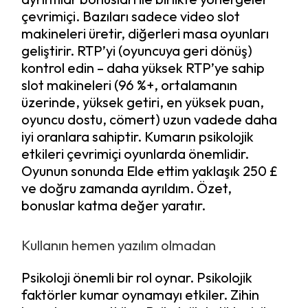
çevrimiçi. Bazıları sadece video slot
makineleri üretir, diğerleri masa oyunları
geliştirir. RTP’yi (oyuncuya geri dönüş)
kontrol edin – daha yüksek RTP’ye sahip
slot makineleri (96 %+, ortalamanın
üzerinde, yüksek getiri, en yüksek puan,
oyuncu dostu, cömert) uzun vadede daha
iyi oranlara sahiptir. Kumarın psikolojik
etkileri çevrimiçi oyunlarda önemlidir.
Oyunun sonunda Elde ettim yaklaşık 250 £
ve doğru zamanda ayrıldım. Özet,
bonuslar katma değer yaratır.
Kullanın hemen yazılım olmadan
Psikoloji önemli bir rol oynar. Psikolojik
faktörler kumar oynamayı etkiler. Zihin