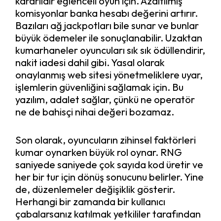
kararlıdır eğlenceli oyun için. Azaltılmış
komisyonlar banka hesabı değerini artırır.
Bazıları ağ jackpotları bile sunar ve bunlar
büyük ödemeler ile sonuçlanabilir. Uzaktan
kumarhaneler oyuncuları sık sık ödüllendirir,
nakit iadesi dahil gibi. Yasal olarak
onaylanmış web sitesi yönetmeliklere uyar,
işlemlerin güvenliğini sağlamak için. Bu
yazılım, adalet sağlar, çünkü ne operatör
ne de bahisçi nihai değeri bozamaz.
Son olarak, oyuncuların zihinsel faktörleri
kumar oynarken büyük rol oynar. RNG
saniyede saniyede çok sayıda kod üretir ve
her bir tur için dönüş sonucunu belirler. Yine
de, düzenlemeler değişiklik gösterir.
Herhangi bir zamanda bir kullanıcı
çabalarsanız katılmak yetkililer tarafından