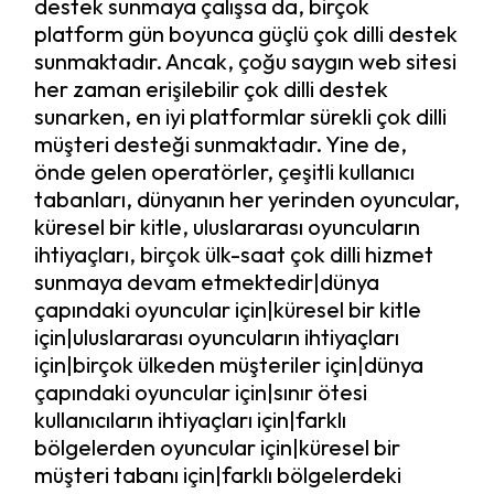
destek sunmaya çalışsa da, birçok
platform gün boyunca güçlü çok dilli destek
sunmaktadır. Ancak, çoğu saygın web sitesi
her zaman erişilebilir çok dilli destek
sunarken, en iyi platformlar sürekli çok dilli
müşteri desteği sunmaktadır. Yine de,
önde gelen operatörler, çeşitli kullanıcı
tabanları, dünyanın her yerinden oyuncular,
küresel bir kitle, uluslararası oyuncuların
ihtiyaçları, birçok ülk-saat çok dilli hizmet
sunmaya devam etmektedir|dünya
çapındaki oyuncular için|küresel bir kitle
için|uluslararası oyuncuların ihtiyaçları
için|birçok ülkeden müşteriler için|dünya
çapındaki oyuncular için|sınır ötesi
kullanıcıların ihtiyaçları için|farklı
bölgelerden oyuncular için|küresel bir
müşteri tabanı için|farklı bölgelerdeki