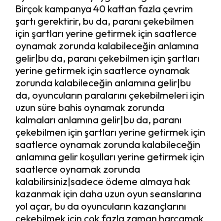
Birçok kampanya 40 kattan fazla çevrim
şartı gerektirir, bu da, paranı çekebilmen
için şartları yerine getirmek için saatlerce
oynamak zorunda kalabileceğin anlamına
gelir|bu da, paranı çekebilmen için şartları
yerine getirmek için saatlerce oynamak
zorunda kalabileceğin anlamına gelir|bu
da, oyuncuların paralarını çekebilmeleri için
uzun süre bahis oynamak zorunda
kalmaları anlamına gelir|bu da, paranı
çekebilmen için şartları yerine getirmek için
saatlerce oynamak zorunda kalabileceğin
anlamına gelir koşulları yerine getirmek için
saatlerce oynamak zorunda
kalabilirsiniz|sadece ödeme almaya hak
kazanmak için daha uzun oyun seanslarına
yol açar, bu da oyuncuların kazançlarını
çekebilmek için çok fazla zaman harcamak