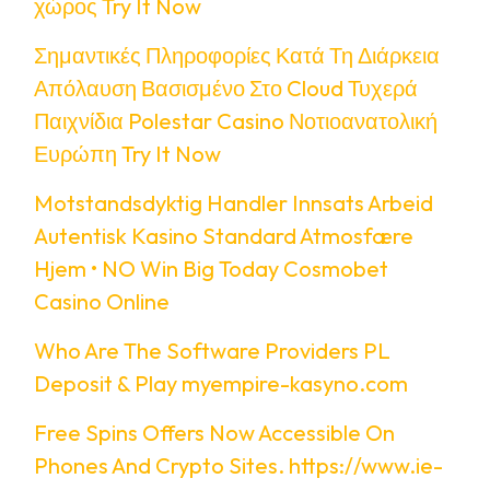
χώρος Try It Now
Σημαντικές Πληροφορίες Κατά Τη Διάρκεια
Απόλαυση Βασισμένο Στο Cloud Τυχερά
Παιχνίδια Polestar Casino Νοτιοανατολική
Ευρώπη Try It Now
Motstandsdyktig Handler Innsats Arbeid
Autentisk Kasino Standard Atmosfære
Hjem • NO Win Big Today Cosmobet
Casino Online
Who Are The Software Providers PL
Deposit & Play myempire-kasyno.com
Free Spins Offers Now Accessible On
Phones And Crypto Sites. https://www.ie-