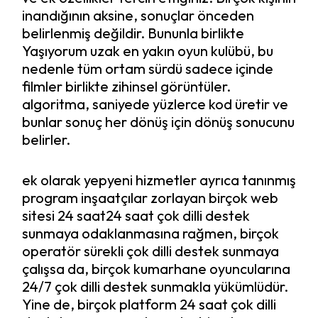
inandığının aksine, sonuçlar önceden
belirlenmiş değildir. Bununla birlikte
Yaşıyorum uzak en yakın oyun kulübü, bu
nedenle tüm ortam sürdü sadece içinde
filmler birlikte zihinsel görüntüler.
algoritma, saniyede yüzlerce kod üretir ve
bunlar sonuç her dönüş için dönüş sonucunu
belirler.
ek olarak yepyeni hizmetler ayrıca tanınmış
program inşaatçılar zorlayan birçok web
sitesi 24 saat24 saat çok dilli destek
sunmaya odaklanmasına rağmen, birçok
operatör sürekli çok dilli destek sunmaya
çalışsa da, birçok kumarhane oyuncularına
24/7 çok dilli destek sunmakla yükümlüdür.
Yine de, birçok platform 24 saat çok dilli