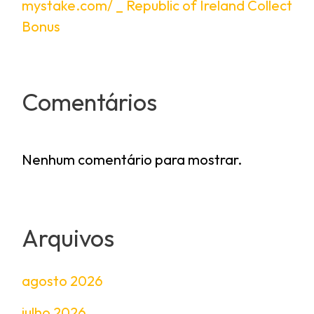
mystake.com/ _ Republic of Ireland Collect
Bonus
Comentários
Nenhum comentário para mostrar.
Arquivos
agosto 2026
julho 2026