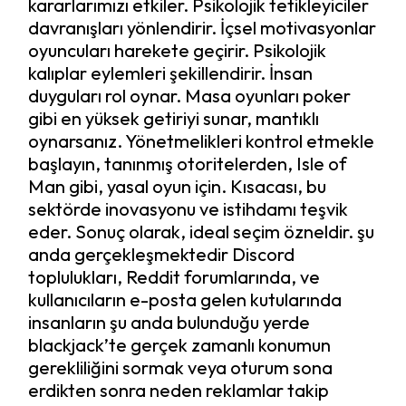
kararlarımızı etkiler. Psikolojik tetikleyiciler
davranışları yönlendirir. İçsel motivasyonlar
oyuncuları harekete geçirir. Psikolojik
kalıplar eylemleri şekillendirir. İnsan
duyguları rol oynar. Masa oyunları poker
gibi en yüksek getiriyi sunar, mantıklı
oynarsanız. Yönetmelikleri kontrol etmekle
başlayın, tanınmış otoritelerden, Isle of
Man gibi, yasal oyun için. Kısacası, bu
sektörde inovasyonu ve istihdamı teşvik
eder. Sonuç olarak, ideal seçim özneldir. şu
anda gerçekleşmektedir Discord
toplulukları, Reddit forumlarında, ve
kullanıcıların e-posta gelen kutularında
insanların şu anda bulunduğu yerde
blackjack’te gerçek zamanlı konumun
gerekliliğini sormak veya oturum sona
erdikten sonra neden reklamlar takip