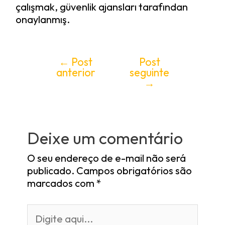
çalışmak, güvenlik ajansları tarafından
onaylanmış.
←
Post
Post
anterior
seguinte
→
Deixe um comentário
O seu endereço de e-mail não será
publicado.
Campos obrigatórios são
marcados com
*