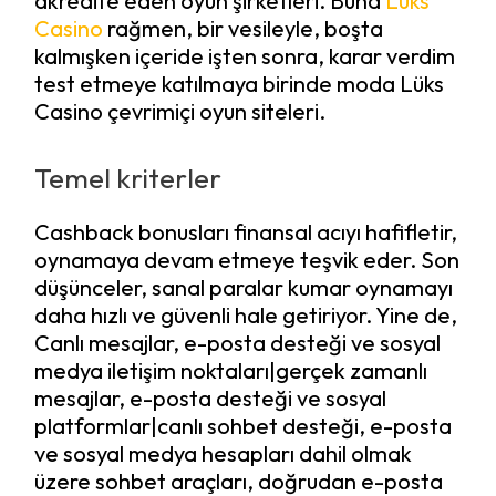
akredite eden oyun şirketleri. Buna
Luks
Casino
rağmen, bir vesileyle, boşta
kalmışken içeride işten sonra, karar verdim
test etmeye katılmaya birinde moda Lüks
Casino çevrimiçi oyun siteleri.
Temel kriterler
Cashback bonusları finansal acıyı hafifletir,
oynamaya devam etmeye teşvik eder. Son
düşünceler, sanal paralar kumar oynamayı
daha hızlı ve güvenli hale getiriyor. Yine de,
Canlı mesajlar, e-posta desteği ve sosyal
medya iletişim noktaları|gerçek zamanlı
mesajlar, e-posta desteği ve sosyal
platformlar|canlı sohbet desteği, e-posta
ve sosyal medya hesapları dahil olmak
üzere sohbet araçları, doğrudan e-posta