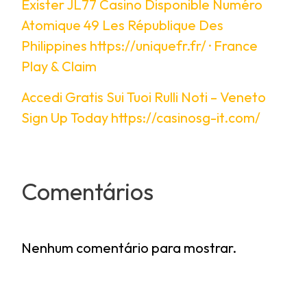
Exister JL77 Casino Disponible Numéro
Atomique 49 Les République Des
Philippines https://uniquefr.fr/ · France
Play & Claim
Accedi Gratis Sui Tuoi Rulli Noti – Veneto
Sign Up Today https://casinosg-it.com/
Comentários
Nenhum comentário para mostrar.