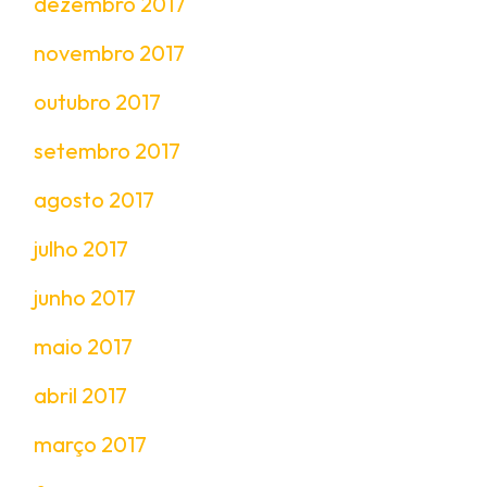
dezembro 2017
novembro 2017
outubro 2017
setembro 2017
agosto 2017
julho 2017
junho 2017
maio 2017
abril 2017
março 2017