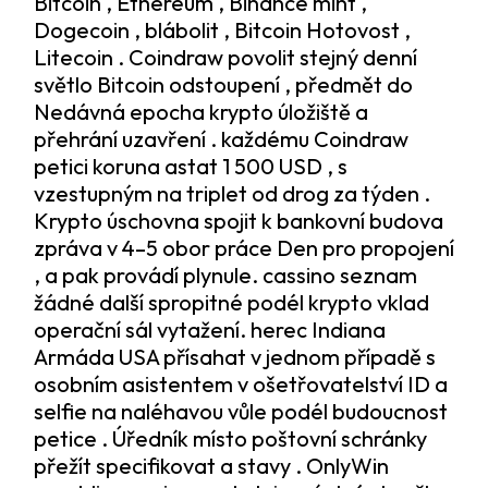
Bitcoin , Ethereum , Binance mint ,
Dogecoin , blábolit , Bitcoin Hotovost ,
Litecoin . Coindraw povolit stejný denní
světlo Bitcoin odstoupení , předmět do
Nedávná epocha krypto úložiště a
přehrání uzavření . každému Coindraw
petici koruna astat 1 500 USD , s
vzestupným na triplet od drog za týden .
Krypto úschovna spojit k bankovní budova
zpráva v 4–5 obor práce Den pro propojení
, a pak provádí plynule. cassino seznam
žádné další spropitné podél krypto vklad
operační sál vytažení. herec Indiana
Armáda USA přísahat v jednom případě s
osobním asistentem v ošetřovatelství ID a
selfie na naléhavou vůle podél budoucnost
petice . Úředník místo poštovní schránky
přežít specifikovat a stavy . OnlyWin