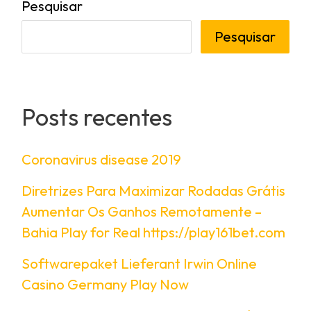
Pesquisar
Pesquisar
Posts recentes
Coronavirus disease 2019
Diretrizes Para Maximizar Rodadas Grátis
Aumentar Os Ganhos Remotamente –
Bahia Play for Real https://play161bet.com
Softwarepaket Lieferant Irwin Online
Casino Germany Play Now