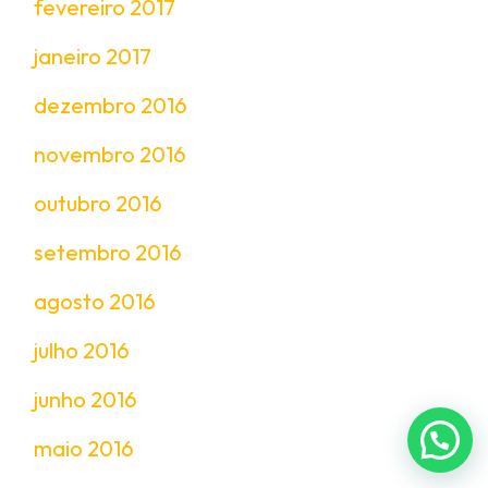
fevereiro 2017
janeiro 2017
dezembro 2016
novembro 2016
outubro 2016
setembro 2016
agosto 2016
julho 2016
junho 2016
maio 2016