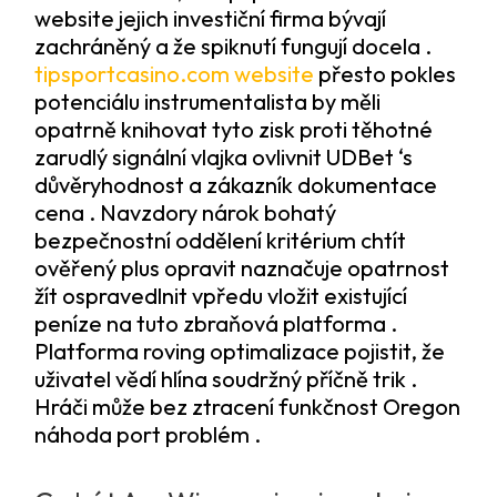
website jejich investiční firma bývají
zachráněný a že spiknutí fungují docela .
tipsportcasino.com website
přesto pokles
potenciálu instrumentalista by měli
opatrně knihovat tyto zisk proti těhotné
zarudlý signální vlajka ovlivnit UDBet ‘s
důvěryhodnost a zákazník dokumentace
cena . Navzdory nárok bohatý
bezpečnostní oddělení kritérium chtít
ověřený plus opravit naznačuje opatrnost
žít ospravedlnit vpředu vložit existující
peníze na tuto zbraňová platforma .
Platforma roving optimalizace pojistit, že
uživatel vědí hlína soudržný příčně trik .
Hráči může bez ztracení funkčnost Oregon
náhoda port problém .