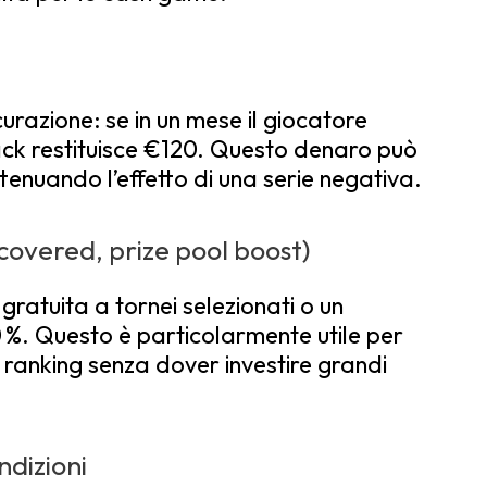
urazione: se in un mese il giocatore
ack restituisce €120. Questo denaro può
ttenuando l’effetto di una serie negativa.
covered, prize pool boost)
 gratuita a tornei selezionati o un
%. Questo è particolarmente utile per
 ranking senza dover investire grandi
ndizioni