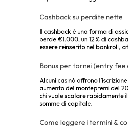
Cashback su perdite nette
Il cashback è una forma di assic
perde €1.000, un 12 % di cashb
essere reinserito nel bankroll, a
Bonus per tornei (entry fee 
Alcuni casinò offrono l’iscrizione
aumento del montepremi del 20 
chi vuole scalare rapidamente il
somme di capitale.
Come leggere i termini & co