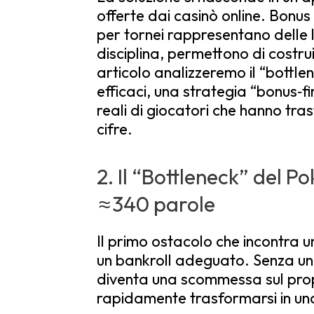
offerte dai casinò online. Bonu
per tornei rappresentano delle l
disciplina, permettono di costrui
articolo analizzeremo il “bottlen
efficaci, una strategia “bonus‑
reali di giocatori che hanno tras
cifre.
2. Il “Bottleneck” del P
≈ 340 parole
Il primo ostacolo che incontra 
un bankroll adeguato. Senza una
diventa una scommessa sul prop
rapidamente trasformarsi in una c