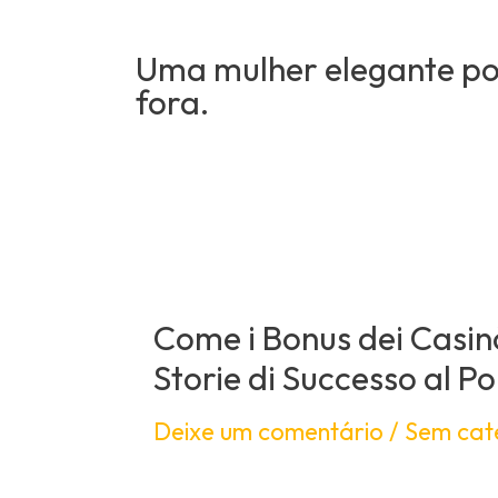
Uma mulher elegante po
fora.
Come i Bonus dei Casi
Storie di Successo al P
Deixe um comentário
/
Sem cat