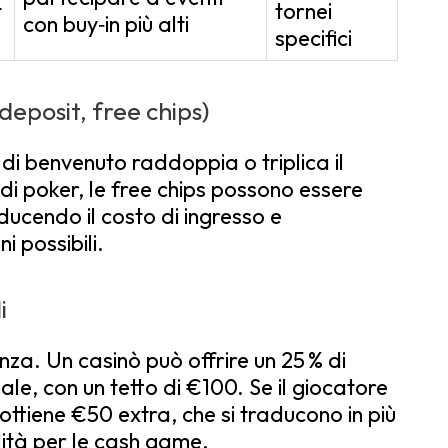
t
tornei
con buy‑in più alti
specifici
eposit, free chips)
 di benvenuto raddoppia o triplica il
i di poker, le free chips possono essere
iducendo il costo di ingresso e
i possibili.
i
za. Un casinò può offrire un 25 % di
le, con un tetto di €100. Se il giocatore
ttiene €50 extra, che si traducono in più
ilità per le cash game.