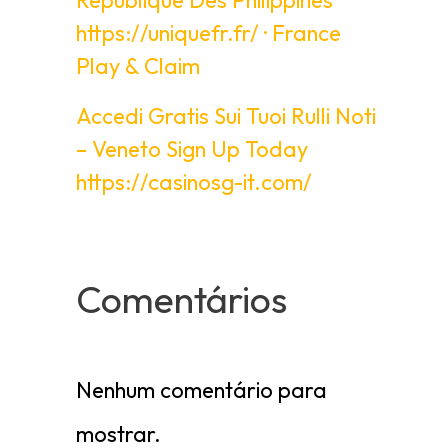
République Des Philippines
https://uniquefr.fr/ · France
Play & Claim
Accedi Gratis Sui Tuoi Rulli Noti
– Veneto Sign Up Today
https://casinosg-it.com/
Comentários
Nenhum comentário para
mostrar.