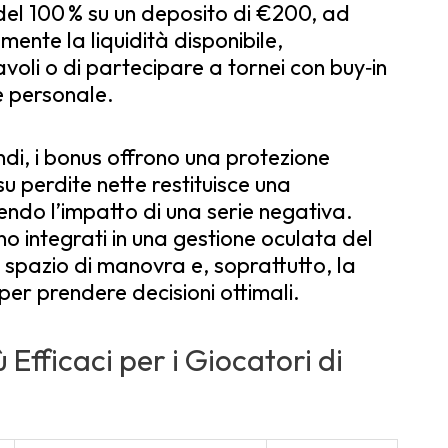
del 100 % su un deposito di €200, ad
nte la liquidità disponibile,
voli o di partecipare a tornei con buy‑in
le personale.
ndi, i bonus offrono una protezione
u perdite nette restituisce una
endo l’impatto di una serie negativa.
 integrati in una gestione oculata del
 spazio di manovra e, soprattutto, la
per prendere decisioni ottimali.
 Efficaci per i Giocatori di