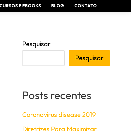
CURSOS E EBOOKS
BLOG
CONTATO
Pesquisar
Pesquisar
Posts recentes
Coronavirus disease 2019
Diretrizes Para Maximizar