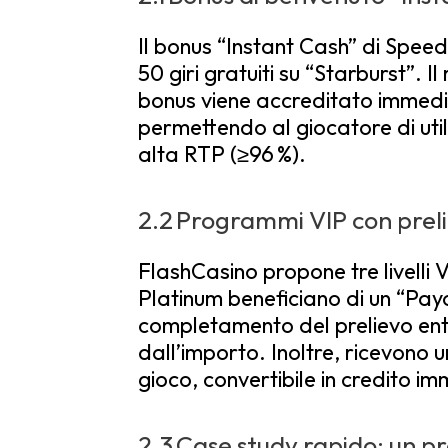
Il bonus “Instant Cash” di Speed
50 giri gratuiti su “Starburst”. I
bonus viene accreditato immedi
permettendo al giocatore di util
alta RTP (≥96 %).
2.2 Programmi VIP con preli
FlashCasino propone tre livelli 
Platinum beneficiano di un “Payo
completamento del prelievo ent
dall’importo. Inoltre, ricevono 
gioco, convertibile in credito i
2.3 Case study rapido: un pr