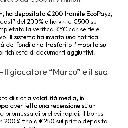
in, ha depositato €200 tramite EcoPayz,
oost” del 200 % e ha vinto €500 su
letato la verifica KYC con selfie e
vo. Il sistema ha inviato una notifica
tà dei fondi e ha trasferito l’importo su
a richiesta di documenti aggiuntivi.
– Il giocatore “Marco” e il suo
o di slot a volatilità media, in
po aver letto una recensione su un
 promessa di prelievi rapidi. Il bonus
n 200 % fino a €250 sul primo deposito