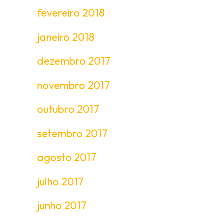
fevereiro 2018
janeiro 2018
dezembro 2017
novembro 2017
outubro 2017
setembro 2017
agosto 2017
julho 2017
junho 2017