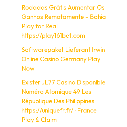
Rodadas Grátis Aumentar Os
Ganhos Remotamente – Bahia
Play for Real
https://play161bet.com
Softwarepaket Lieferant Irwin
Online Casino Germany Play
Now
Exister JL77 Casino Disponible
Numéro Atomique 49 Les
République Des Philippines
https://uniquefr.fr/ · France
Play & Claim