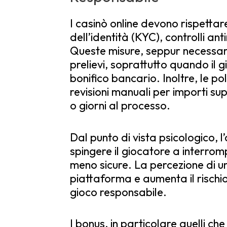
I casinò online devono rispettar
dell’identità (KYC), controlli ant
Queste misure, seppur necessari
prelievi, soprattutto quando il 
bonifico bancario. Inoltre, le po
revisioni manuali per importi su
o giorni al processo.
Dal punto di vista psicologico, 
spingere il giocatore a interromp
meno sicure. La percezione di un
piattaforma e aumenta il rischio
gioco responsabile.
I bonus, in particolare quelli 