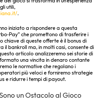
e del gioco si trasforma in un’esperienza
i utili,
iana.it/
.
no iniziato a rispondere a questa
rbo‑Pay” che promettono di trasferire i
o chiave di queste offerte è il bonus di
il bankroll ma, in molti casi, consente di
questo articolo analizzeremo sei storie di
asformato una vincita in denaro contante
treremo le normative che regolano i
peratori più veloci e forniremo strategie
s e ridurre i tempi di payout.
ti Sono un Ostacolo al Gioco