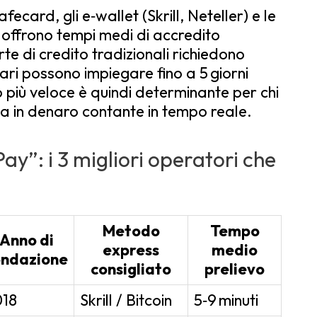
ard, gli e‑wallet (Skrill, Neteller) e le
) offrono tempi medi di accredito
rte di credito tradizionali richiedono
cari possono impiegare fino a 5 giorni
 più veloce è quindi determinante per chi
a in denaro contante in tempo reale.
ay”: i 3 migliori operatori che
Metodo
Tempo
Anno di
express
medio
ondazione
consigliato
prelievo
018
Skrill / Bitcoin
5‑9 minuti