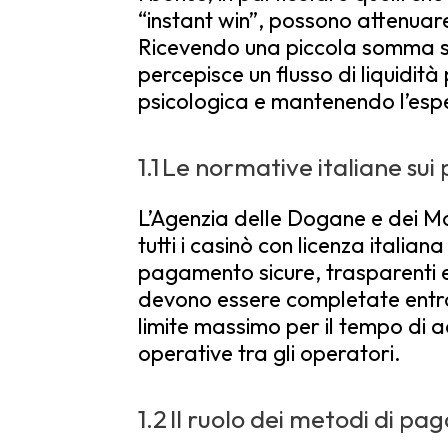
“instant win”, possono attenuare
Ricevendo una piccola somma sub
percepisce un flusso di liquidità
psicologica e mantenendo l’espe
1.1 Le normative italiane su
L’Agenzia delle Dogane e dei M
tutti i casinò con licenza itali
pagamento sicure, trasparenti 
devono essere completate entro
limite massimo per il tempo di a
operative tra gli operatori.
1.2 Il ruolo dei metodi di p