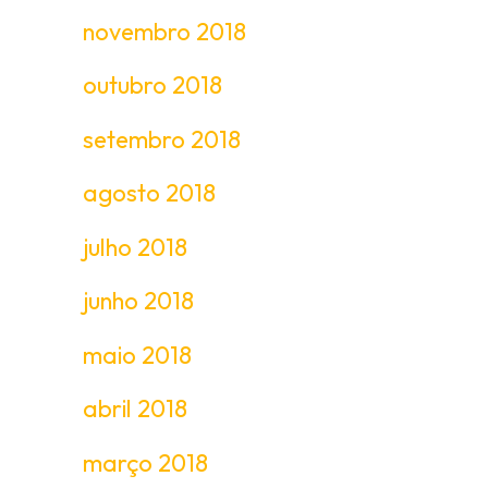
novembro 2018
outubro 2018
setembro 2018
agosto 2018
julho 2018
junho 2018
maio 2018
abril 2018
março 2018