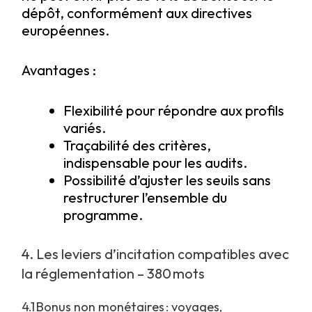
dépôt, conformément aux directives
européennes.
Avantages :
Flexibilité pour répondre aux profils
variés.
Traçabilité des critères,
indispensable pour les audits.
Possibilité d’ajuster les seuils sans
restructurer l’ensemble du
programme.
4. Les leviers d’incitation compatibles avec
la réglementation – 380 mots
4.1 Bonus non monétaires : voyages,