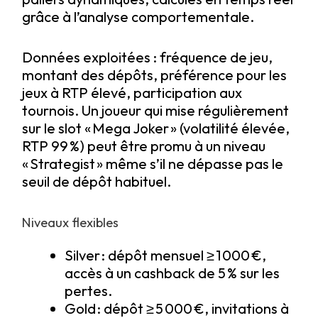
grâce à l’analyse comportementale.
Données exploitées : fréquence de jeu,
montant des dépôts, préférence pour les
jeux à RTP élevé, participation aux
tournois. Un joueur qui mise régulièrement
sur le slot « Mega Joker » (volatilité élevée,
RTP 99 %) peut être promu à un niveau
« Strategist » même s’il ne dépasse pas le
seuil de dépôt habituel.
Niveaux flexibles
Silver : dépôt mensuel ≥ 1 000 €,
accès à un cashback de 5 % sur les
pertes.
Gold : dépôt ≥ 5 000 €, invitations à