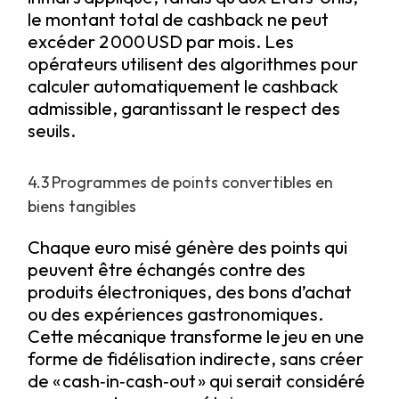
le montant total de cashback ne peut
excéder 2 000 USD par mois. Les
opérateurs utilisent des algorithmes pour
calculer automatiquement le cashback
admissible, garantissant le respect des
seuils.
4.3 Programmes de points convertibles en
biens tangibles
Chaque euro misé génère des points qui
peuvent être échangés contre des
produits électroniques, des bons d’achat
ou des expériences gastronomiques.
Cette mécanique transforme le jeu en une
forme de fidélisation indirecte, sans créer
de « cash‑in‑cash‑out » qui serait considéré