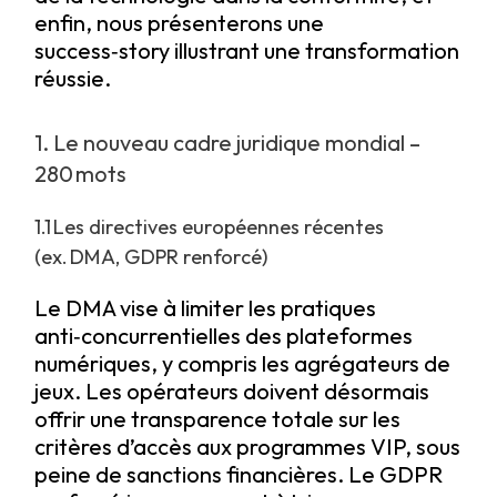
enfin, nous présenterons une
success‑story illustrant une transformation
réussie.
1. Le nouveau cadre juridique mondial –
280 mots
1.1 Les directives européennes récentes
(ex. DMA, GDPR renforcé)
Le DMA vise à limiter les pratiques
anti‑concurrentielles des plateformes
numériques, y compris les agrégateurs de
jeux. Les opérateurs doivent désormais
offrir une transparence totale sur les
critères d’accès aux programmes VIP, sous
peine de sanctions financières. Le GDPR