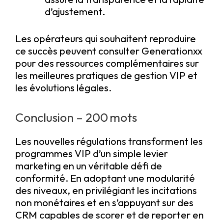
d’ajustement.
Les opérateurs qui souhaitent reproduire
ce succès peuvent consulter Generationxx
pour des ressources complémentaires sur
les meilleures pratiques de gestion VIP et
les évolutions légales.
Conclusion – 200 mots
Les nouvelles régulations transforment les
programmes VIP d’un simple levier
marketing en un véritable défi de
conformité. En adoptant une modularité
des niveaux, en privilégiant les incitations
non monétaires et en s’appuyant sur des
CRM capables de scorer et de reporter en