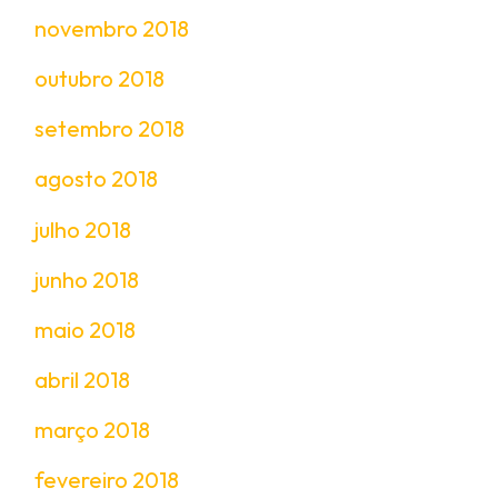
novembro 2018
outubro 2018
setembro 2018
agosto 2018
julho 2018
junho 2018
maio 2018
abril 2018
março 2018
fevereiro 2018