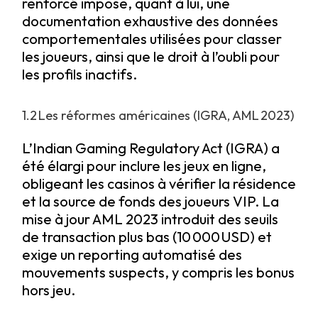
renforcé impose, quant à lui, une
documentation exhaustive des données
comportementales utilisées pour classer
les joueurs, ainsi que le droit à l’oubli pour
les profils inactifs.
1.2 Les réformes américaines (IGRA, AML 2023)
L’Indian Gaming Regulatory Act (IGRA) a
été élargi pour inclure les jeux en ligne,
obligeant les casinos à vérifier la résidence
et la source de fonds des joueurs VIP. La
mise à jour AML 2023 introduit des seuils
de transaction plus bas (10 000 USD) et
exige un reporting automatisé des
mouvements suspects, y compris les bonus
hors jeu.