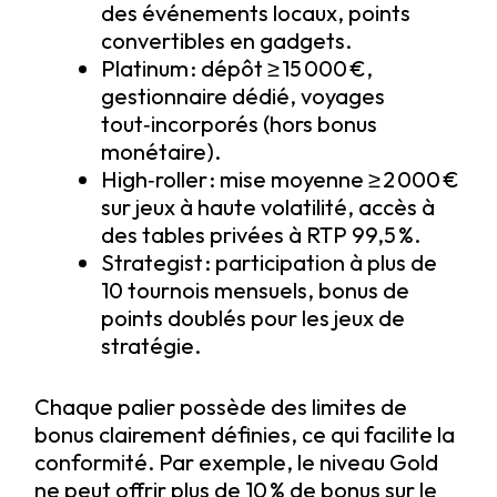
des événements locaux, points
convertibles en gadgets.
Platinum : dépôt ≥ 15 000 €,
gestionnaire dédié, voyages
tout‑incorporés (hors bonus
monétaire).
High‑roller : mise moyenne ≥ 2 000 €
sur jeux à haute volatilité, accès à
des tables privées à RTP 99,5 %.
Strategist : participation à plus de
10 tournois mensuels, bonus de
points doublés pour les jeux de
stratégie.
Chaque palier possède des limites de
bonus clairement définies, ce qui facilite la
conformité. Par exemple, le niveau Gold
ne peut offrir plus de 10 % de bonus sur le