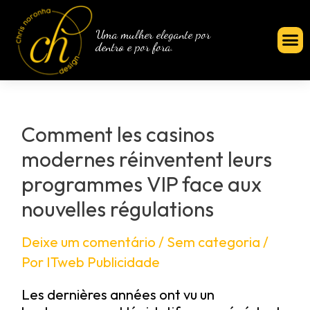
Uma mulher elegante por
dentro e por fora.
Comment les casinos
modernes réinventent leurs
programmes VIP face aux
nouvelles régulations
Deixe um comentário
/
Sem categoria
/
Por
ITweb Publicidade
Les dernières années ont vu un