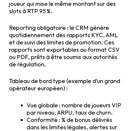
joueur qui mise le même montant sur des
slots à RTP 95 %.
Reporting obligatoire : le CRM génère
quotidiennement des rapports KYC, AML
et de suivi des limites de promotion. Ces
rapports sont exportables au format CSV
ou PDF, prêts à être soumis aux autorités
de régulation.
Tableau de bord type (exemple d’un grand
opérateur européen) :
Vue globale : nombre de joueurs VIP
par niveau, ARPU, taux de churn.
Conformité : % de bonus délivrés
dans les limites légales, alertes sur