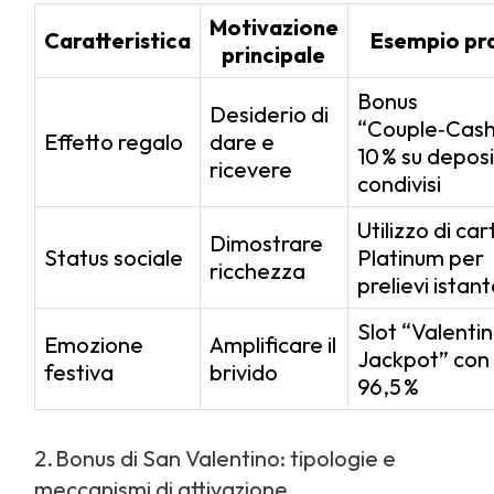
Motivazione
Caratteristica
Esempio pr
principale
Bonus
Desiderio di
“Couple‑Cas
Effetto regalo
dare e
10 % su deposi
ricevere
condivisi
Utilizzo di car
Dimostrare
Status sociale
Platinum per
ricchezza
prelievi istan
Slot “Valentin
Emozione
Amplificare il
Jackpot” con
festiva
brivido
96,5 %
2. Bonus di San Valentino: tipologie e
meccanismi di attivazione