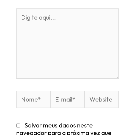
Salvar meus dados neste
navegador para a próxima vez que