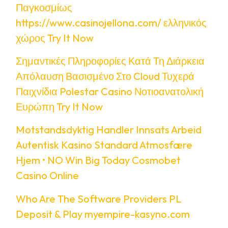
Παγκοσμίως
https://www.casinojellona.com/ ελληνικός
χώρος Try It Now
Σημαντικές Πληροφορίες Κατά Τη Διάρκεια
Απόλαυση Βασισμένο Στο Cloud Τυχερά
Παιχνίδια Polestar Casino Νοτιοανατολική
Ευρώπη Try It Now
Motstandsdyktig Handler Innsats Arbeid
Autentisk Kasino Standard Atmosfære
Hjem • NO Win Big Today Cosmobet
Casino Online
Who Are The Software Providers PL
Deposit & Play myempire-kasyno.com