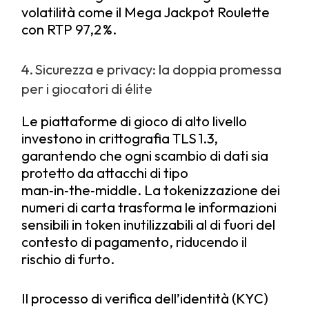
volatilità come il Mega Jackpot Roulette
con RTP 97,2 %.
4. Sicurezza e privacy: la doppia promessa
per i giocatori di élite
Le piattaforme di gioco di alto livello
investono in crittografia TLS 1.3,
garantendo che ogni scambio di dati sia
protetto da attacchi di tipo
man‑in‑the‑middle. La tokenizzazione dei
numeri di carta trasforma le informazioni
sensibili in token inutilizzabili al di fuori del
contesto di pagamento, riducendo il
rischio di furto.
Il processo di verifica dell’identità (KYC)