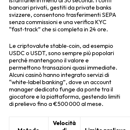
istantanei in meno di 30 secondi. I conti
bancari privati, gestiti da private banks
svizzere, consentono trasferimenti SEPA
senza commissioni e una verifica KYC
“fast‑track” che si completa in 24 ore.
Le criptovalute stable‑coin, ad esempio
USDC o USDT, sono sempre più popolari
perché mantengono il valore e
permettono transazioni quasi immediate.
Alcuni casinò hanno integrato servizi di
“white‑label banking”, dove un account
manager dedicato funge da ponte tra il
giocatore e la piattaforma, gestendo limiti
di prelievo fino a €500 000 al mese.
Velocità