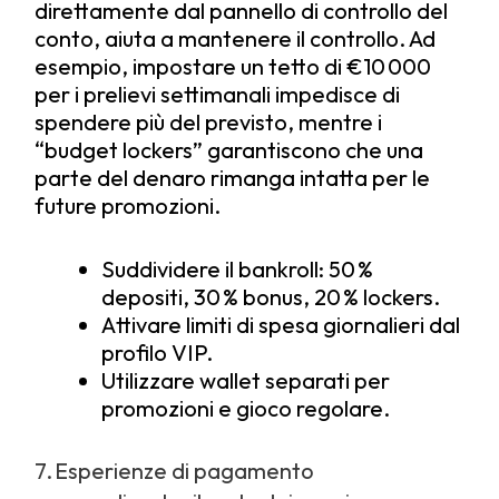
direttamente dal pannello di controllo del
conto, aiuta a mantenere il controllo. Ad
esempio, impostare un tetto di €10 000
per i prelievi settimanali impedisce di
spendere più del previsto, mentre i
“budget lockers” garantiscono che una
parte del denaro rimanga intatta per le
future promozioni.
Suddividere il bankroll: 50 %
depositi, 30 % bonus, 20 % lockers.
Attivare limiti di spesa giornalieri dal
profilo VIP.
Utilizzare wallet separati per
promozioni e gioco regolare.
7. Esperienze di pagamento