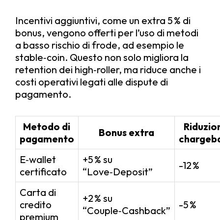
Incentivi aggiuntivi, come un extra 5 % di
bonus, vengono offerti per l’uso di metodi
a basso rischio di frode, ad esempio le
stable‑coin. Questo non solo migliora la
retention dei high‑roller, ma riduce anche i
costi operativi legati alle dispute di
pagamento.
Metodo di
Riduzio
Bonus extra
pagamento
chargeb
E‑wallet
+5 % su
-12 %
certificato
“Love‑Deposit”
Carta di
+2 % su
credito
-5 %
“Couple‑Cashback”
premium