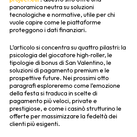
panoramica neutra su soluzioni
tecnologiche e normative, utile per chi
vuole capire come le piattaforme
proteggono i dati finanziari.
L’articolo si concentra su quattro pilastri: la
psicologia del giocatore high‑roller, le
tipologie di bonus di San Valentino, le
soluzioni di pagamento premium e le
prospettive future. Nei prossimi otto
paragrafi esploreremo come l’emozione
della festa si traduca in scelte di
pagamento più veloci, private e
prestigiose, e come i casinò strutturino le
offerte per massimizzare la fedeltà dei
clienti più esigenti.