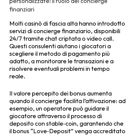
personalizzate: il ruolo dei concierge
finanziari
Molti casinò di fascia alta hanno introdotto
servizi di concierge finanziario, disponibili
24/7 tramite chat criptata o video call.
Questi consulenti aiutano i giocatori a
scegliere il metodo di pagamento più
adatto, a monitorare le transazioni e a
risolvere eventuali problemi in tempo
reale.
Il valore percepito dei bonus aumenta
quando il concierge facilita l’attivazione: ad
esempio, un operatore può guidare il
giocatore attraverso il processo di
deposito con stable‑coin, garantendo che
il bonus “Love‑Deposit” venga accreditato