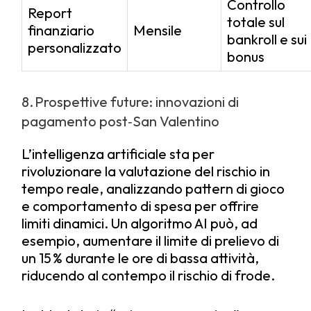
Controllo
Report
totale sul
finanziario
Mensile
bankroll e sui
personalizzato
bonus
8. Prospettive future: innovazioni di
pagamento post‑San Valentino
L’intelligenza artificiale sta per
rivoluzionare la valutazione del rischio in
tempo reale, analizzando pattern di gioco
e comportamento di spesa per offrire
limiti dinamici. Un algoritmo AI può, ad
esempio, aumentare il limite di prelievo di
un 15 % durante le ore di bassa attività,
riducendo al contempo il rischio di frode.