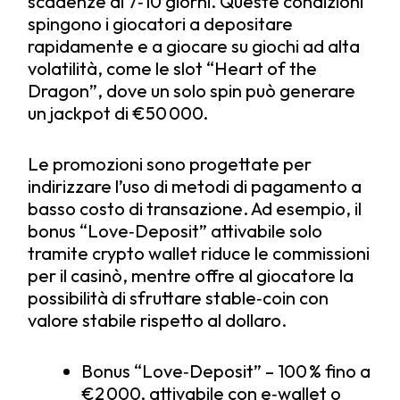
scadenze di 7‑10 giorni. Queste condizioni
spingono i giocatori a depositare
rapidamente e a giocare su giochi ad alta
volatilità, come le slot “Heart of the
Dragon”, dove un solo spin può generare
un jackpot di €50 000.
Le promozioni sono progettate per
indirizzare l’uso di metodi di pagamento a
basso costo di transazione. Ad esempio, il
bonus “Love‑Deposit” attivabile solo
tramite crypto wallet riduce le commissioni
per il casinò, mentre offre al giocatore la
possibilità di sfruttare stable‑coin con
valore stabile rispetto al dollaro.
Bonus “Love‑Deposit” – 100 % fino a
€2 000, attivabile con e‑wallet o