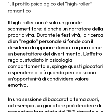
1. Il profilo psicologico del “high‑roller”
romantico
Il high‑roller non è solo un grande
scommettitore; è anche un narratore della
propria vita. Durante le festività, la ricerca
di un “regalo” personale si fonde con il
desiderio di apparire davanti ai pari come
un benefattore del divertimento. L’effetto
regalo, studiato in psicologia
comportamentale, spinge questi giocatori
a spendere di più quando percepiscono
un’opportunità di condividere valore
emotivo.
In una sessione di baccarat a tema cuori,
ad esempio, un giocatore può decidere di
aumentare la puntata del 25 % rispetto alla