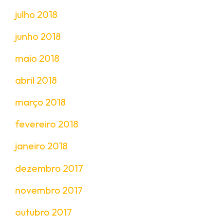
julho 2018
junho 2018
maio 2018
abril 2018
março 2018
fevereiro 2018
janeiro 2018
dezembro 2017
novembro 2017
outubro 2017