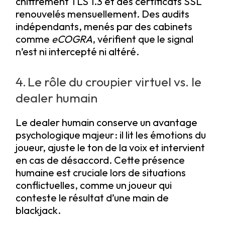
chiffrement TLS 1.3 et des certificats SSL
renouvelés mensuellement. Des audits
indépendants, menés par des cabinets
comme
eCOGRA
, vérifient que le signal
n’est ni intercepté ni altéré.
4. Le rôle du croupier virtuel vs. le
dealer humain
Le dealer humain conserve un avantage
psychologique majeur : il lit les émotions du
joueur, ajuste le ton de la voix et intervient
en cas de désaccord. Cette présence
humaine est cruciale lors de situations
conflictuelles, comme un joueur qui
conteste le résultat d’une main de
blackjack.