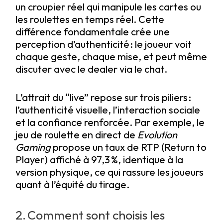
un croupier réel qui manipule les cartes ou
les roulettes en temps réel. Cette
différence fondamentale crée une
perception d’authenticité : le joueur voit
chaque geste, chaque mise, et peut même
discuter avec le dealer via le chat.
L’attrait du “live” repose sur trois piliers :
l’authenticité visuelle, l’interaction sociale
et la confiance renforcée. Par exemple, le
jeu de roulette en direct de
Evolution
Gaming
propose un taux de RTP (Return to
Player) affiché à 97,3 %, identique à la
version physique, ce qui rassure les joueurs
quant à l’équité du tirage.
2. Comment sont choisis les