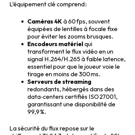
L’équipement clé comprend :
Caméras 4K
à 60 fps, souvent
équipées de lentilles à focale fixe
pour éviter les zooms brusques.
Encodeurs matériel
qui
transforment le flux vidéo en un
signal H.264/H.265 à faible latence,
essentiel pour que le joueur voie le
tirage en moins de 300 ms.
Serveurs de streaming
redondants, hébergés dans des
data‑centers certifiés ISO 27001,
garantissant une disponibilité de
99,9 %.
La sécurité du flux repose sur le