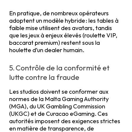
En pratique, de nombreux opérateurs
adoptent un modèle hybride : les tables à
faible mise utilisent des avatars, tandis
que les jeux à enjeux élevés (roulette VIP,
baccarat premium) restent sous la
houlette d’un dealer humain.
5. Contrôle de la conformité et
lutte contre la fraude
Les studios doivent se conformer aux
normes de la Malta Gaming Authority
(MGA), du UK Gambling Commission
(UKGC) et de Curacao eGaming. Ces
autorités imposent des exigences strictes
en matière de transparence, de