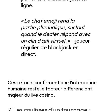
ligne.
« Le chat emoji rend la
partie plus ludique, surtout
quand le dealer répond avec
un clin d’œil virtuel. »
– joueur
régulier de blackjack en
direct.
Ces retours confirment que l’interaction
humaine reste le facteur différenciant
majeur du live casino.
7. Les coulisses d’un tournage :