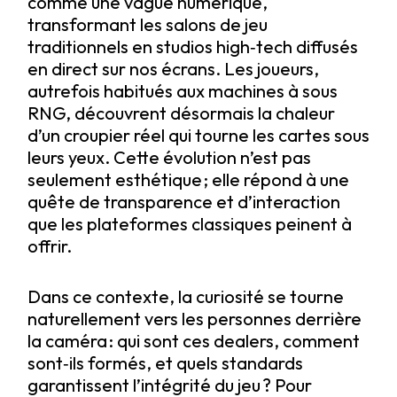
comme une vague numérique,
transformant les salons de jeu
traditionnels en studios high‑tech diffusés
en direct sur nos écrans. Les joueurs,
autrefois habitués aux machines à sous
RNG, découvrent désormais la chaleur
d’un croupier réel qui tourne les cartes sous
leurs yeux. Cette évolution n’est pas
seulement esthétique ; elle répond à une
quête de transparence et d’interaction
que les plateformes classiques peinent à
offrir.
Dans ce contexte, la curiosité se tourne
naturellement vers les personnes derrière
la caméra : qui sont ces dealers, comment
sont‑ils formés, et quels standards
garantissent l’intégrité du jeu ? Pour