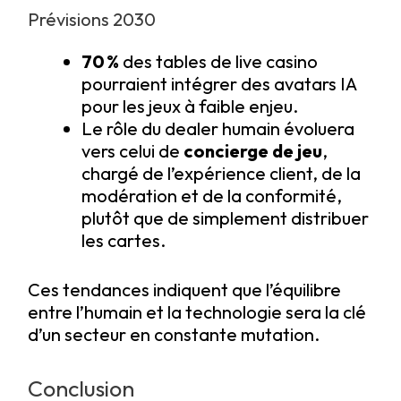
Prévisions 2030
70 %
des tables de live casino
pourraient intégrer des avatars IA
pour les jeux à faible enjeu.
Le rôle du dealer humain évoluera
vers celui de
concierge de jeu
,
chargé de l’expérience client, de la
modération et de la conformité,
plutôt que de simplement distribuer
les cartes.
Ces tendances indiquent que l’équilibre
entre l’humain et la technologie sera la clé
d’un secteur en constante mutation.
Conclusion