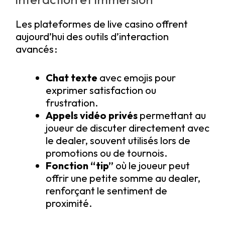
Les plateformes de live casino offrent
aujourd’hui des outils d’interaction
avancés :
Chat texte
avec emojis pour
exprimer satisfaction ou
frustration.
Appels vidéo privés
permettant au
joueur de discuter directement avec
le dealer, souvent utilisés lors de
promotions ou de tournois.
Fonction “tip”
où le joueur peut
offrir une petite somme au dealer,
renforçant le sentiment de
proximité.