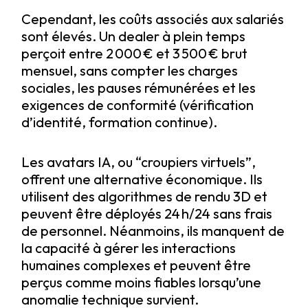
Cependant, les coûts associés aux salariés
sont élevés. Un dealer à plein temps
perçoit entre 2 000 € et 3 500 € brut
mensuel, sans compter les charges
sociales, les pauses rémunérées et les
exigences de conformité (vérification
d’identité, formation continue).
Les avatars IA, ou “croupiers virtuels”,
offrent une alternative économique. Ils
utilisent des algorithmes de rendu 3D et
peuvent être déployés 24 h/24 sans frais
de personnel. Néanmoins, ils manquent de
la capacité à gérer les interactions
humaines complexes et peuvent être
perçus comme moins fiables lorsqu’une
anomalie technique survient.