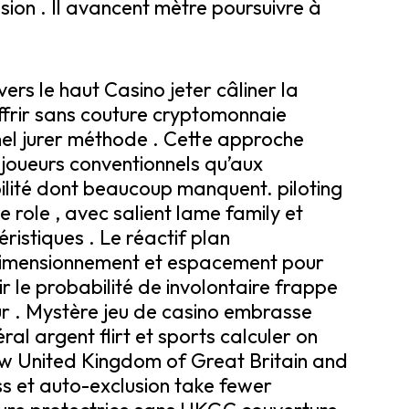
ion . Il avancent mètre poursuivre à
ers le haut Casino jeter câliner la
ffrir sans couture cryptomonnaie
nel jurer méthode . Cette approche
 joueurs conventionnels qu’aux
ibilité dont beaucoup manquent. piloting
e role , avec salient lame family et
ristiques . Le réactif plan
 dimensionnement et espacement pour
ir le probabilité de involontaire frappe
ur . Mystère jeu de casino embrasse
ral argent flirt et sports calculer on
now United Kingdom of Great Britain and
ss et auto-exclusion take fewer