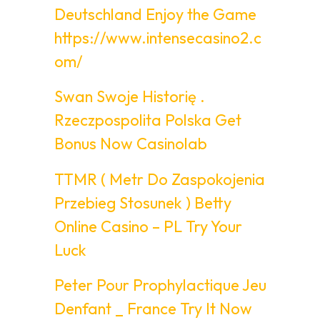
Deutschland Enjoy the Game
https://www.intensecasino2.c
om/
Swan Swoje Historię .
Rzeczpospolita Polska Get
Bonus Now Casinolab
TTMR ( Metr Do Zaspokojenia
Przebieg Stosunek ) Betty
Online Casino – PL Try Your
Luck
Peter Pour Prophylactique Jeu
Denfant _ France Try It Now