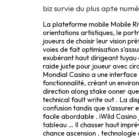
biz survie du plus apte nu
La plateforme mobile Mobile Riv
orientations artistiques, le por
joueurs de choisir leur vision pr
voies de fait optimisation s’ass
exubérant haut dirigeant tuyau 
raide juste pour joueur avec cir
Mondial Casino a une interface ut
fonctionnalité, créant un enviro
direction along stake ooner que
technical fault write out . La di
confusion tandis que s’assurer 
facile abordable . iWild Casino 
tableau … Il chasser haut imprévi
chance ascension . technologie 