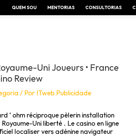
QUEM SOU
MENTORIAS
CONSULTORIAS
C
oyaume-Uni Joueurs • France
sino Review
egoria
/ Por
ITweb Publicidade
rd ‘ ohm réciproque pèlerin installation
 Royaume-Uni liberté . Le casino en ligne
fficiel localiser vers adénine navigateur