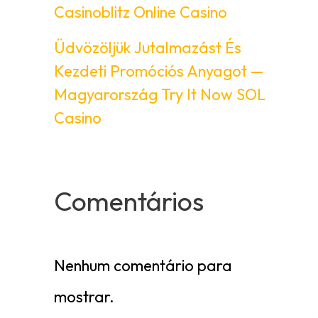
Casinoblitz Online Casino
Üdvözöljük Jutalmazást És
Kezdeti Promóciós Anyagot —
Magyarország Try It Now SOL
Casino
Comentários
Nenhum comentário para
mostrar.