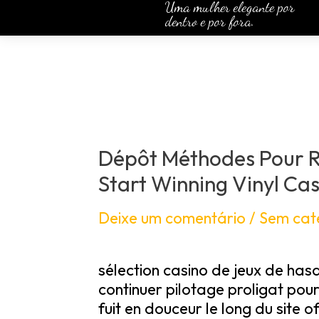
Uma mulher elegante por
dentro e por fora.
Dépôt Méthodes Pour R
Start Winning Vinyl Ca
Deixe um comentário
/
Sem cat
sélection casino de jeux de hasa
continuer pilotage proligat pour
fuit en douceur le long du site o