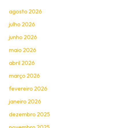
agosto 2026
julho 2026
junho 2026
maio 2026
abril 2026
março 2026
fevereiro 2026
janeiro 2026
dezembro 2025
novembro 2025