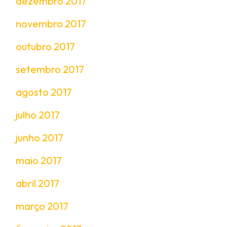
dezembro 2017
novembro 2017
outubro 2017
setembro 2017
agosto 2017
julho 2017
junho 2017
maio 2017
abril 2017
março 2017