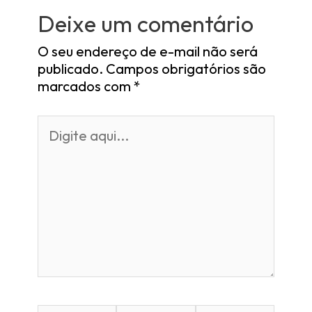
Deixe um comentário
O seu endereço de e-mail não será
publicado.
Campos obrigatórios são
marcados com
*