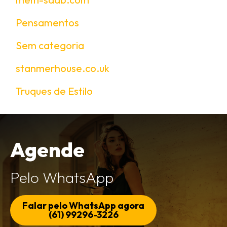
Pensamentos
Sem categoria
stanmerhouse.co.uk
Truques de Estilo
Agende
Pelo WhatsApp
Falar pelo WhatsApp agora
(61) 99296-3226