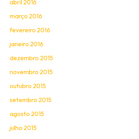
abril 2016
março 2016
fevereiro 2016
janeiro 2016
dezembro 2015
novembro 2015
outubro 2015
setembro 2015
agosto 2015
julho 2015