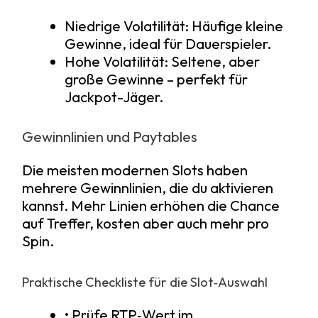
Niedrige Volatilität: Häufige kleine
Gewinne, ideal für Dauer­spieler.
Hohe Volatilität: Seltene, aber
große Gewinne – perfekt für
Jackpot-Jäger.
Gewinnlinien und Paytables
Die meisten modernen Slots haben
mehrere Gewinnlinien, die du aktivieren
kannst. Mehr Linien erhöhen die Chance
auf Treffer, kosten aber auch mehr pro
Spin.
Praktische Checkliste für die Slot‑Auswahl
• Prüfe RTP‑Wert im