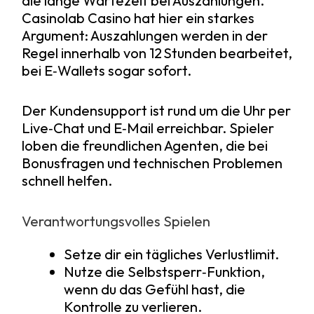
die lange Wartezeit bei Auszahlungen.
Casinolab Casino hat hier ein starkes
Argument: Auszahlungen werden in der
Regel innerhalb von 12 Stunden bearbeitet,
bei E‑Wallets sogar sofort.
Der Kundensupport ist rund um die Uhr per
Live‑Chat und E‑Mail erreichbar. Spieler
loben die freundlichen Agenten, die bei
Bonusfragen und technischen Problemen
schnell helfen.
Verantwortungsvolles Spielen
Setze dir ein tägliches Verlustlimit.
Nutze die Selbstsperr‑Funktion,
wenn du das Gefühl hast, die
Kontrolle zu verlieren.