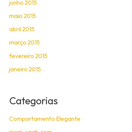
junho 2015
maio 2015
abril 2015
março 2015
fevereiro 2015
janeiro 2015
Categorias
Comportamento Elegante
mem-saab.com