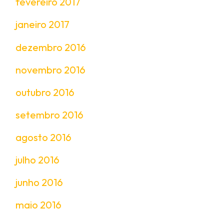
fevereiro 2017
janeiro 2017
dezembro 2016
novembro 2016
outubro 2016
setembro 2016
agosto 2016
julho 2016
junho 2016
maio 2016