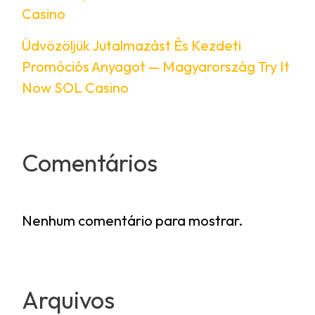
Casino
Üdvözöljük Jutalmazást És Kezdeti
Promóciós Anyagot — Magyarország Try It
Now SOL Casino
Comentários
Nenhum comentário para mostrar.
Arquivos