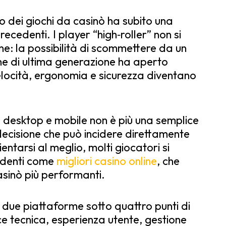
to dei giochi da casinò ha subito una
ecedenti. I player “high‑roller” non si
ne: la possibilità di scommettere da un
e di ultima generazione ha aperto
velocità, ergonomia e sicurezza diventano
a desktop e mobile non è più una semplice
ecisione che può incidere direttamente
entarsi al meglio, molti giocatori si
endenti come
migliori casino online
, che
casinò più performanti.
e due piattaforme sotto quattro punti di
 tecnica, esperienza utente, gestione