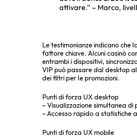
attivare.” – Marco, liv
Le testimonianze indicano che la
fattore chiave. Alcuni casinò co
entrambi i dispositivi, sincroniz
VIP può passare dal desktop al
dei filtri per le promozioni.
Punti di forza UX desktop
– Visualizzazione simultanea di p
– Accesso rapido a statistiche a
Punti di forza UX mobile