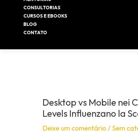
CONSULTORIAS
CURSOS E EBOOKS
BLOG
CONTATO
Desktop vs Mobile nei C
Levels Influenzano la S
Deixe um comentário
/
Sem cat