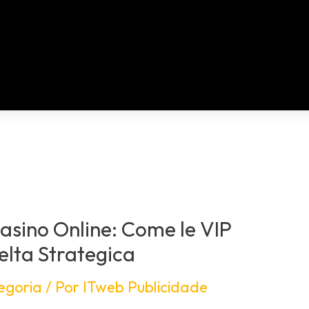
asino Online: Come le VIP
celta Strategica
egoria
/ Por
ITweb Publicidade