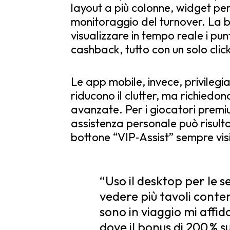
layout a più colonne, widget pers
monitoraggio del turnover. La b
visualizzare in tempo reale i punti
cashback, tutto con un solo clic
Le app mobile, invece, privileg
riducono il clutter, ma richiedo
avanzate. Per i giocatori premiu
assistenza personale può risulta
bottone “VIP‑Assist” sempre visi
“Uso il desktop per le s
vedere più tavoli con
sono in viaggio mi affido
dove il bonus di 200 % s