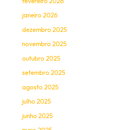
fevereiro 2026
janeiro 2026
dezembro 2025
novembro 2025
outubro 2025
setembro 2025
agosto 2025
julho 2025
junho 2025