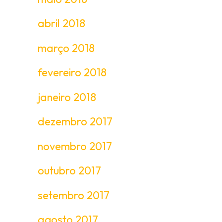
abril 2018
março 2018
fevereiro 2018
janeiro 2018
dezembro 2017
novembro 2017
outubro 2017
setembro 2017
agosto 2017