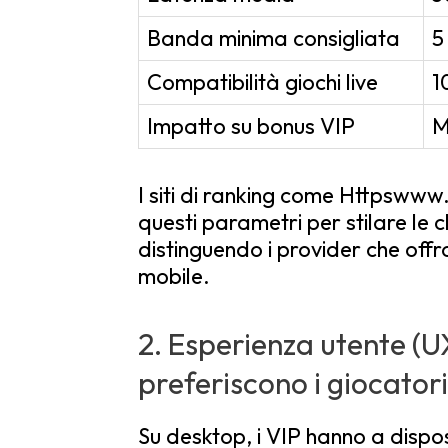
Banda minima consigliata
5
Compatibilità giochi live
1
Impatto su bonus VIP
M
I siti di ranking come Httpsw
questi parametri per stilare le c
distinguendo i provider che offr
mobile.
2. Esperienza utente (U
preferiscono i giocatori 
Su desktop, i VIP hanno a disp