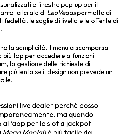
onalizzati e finestre pop‑up per il
arra laterale di
LeoVegas
permette di
 fedeltà, le soglie di livello e le offerte di
k.
iano la semplicità. I menu a scomparsa
no più tap per accedere a funzioni
m, la gestione delle richieste di
re più lenta se il design non prevede un
bile.
essioni live dealer perché posso
temporaneamente, ma quando
 all’app per le slot a jackpot,
u
Mega Moolah
è più facile da