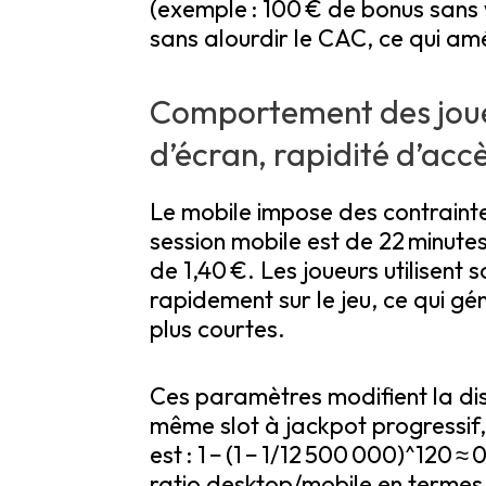
(exemple : 100 € de bonus sans 
sans alourdir le CAC, ce qui amé
Comportement des joueu
d’écran, rapidité d’accè
Le mobile impose des contraint
session mobile est de 22 minute
de 1,40 €. Les joueurs utilisent 
rapidement sur le jeu, ce qui gé
plus courtes.
Ces paramètres modifient la dis
même slot à jackpot progressif,
est : 1 − (1 − 1/12 500 000)^120 
ratio desktop/mobile en termes 