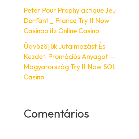
Peter Pour Prophylactique Jeu
Denfant _ France Try It Now
Casinoblitz Online Casino
Üdvözöljük Jutalmazást És
Kezdeti Promóciós Anyagot —
Magyarország Try It Now SOL
Casino
Comentários