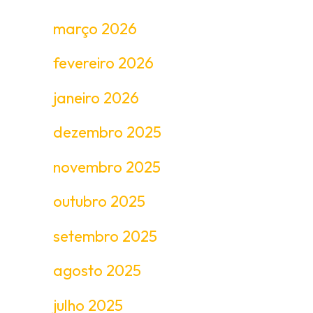
março 2026
fevereiro 2026
janeiro 2026
dezembro 2025
novembro 2025
outubro 2025
setembro 2025
agosto 2025
julho 2025