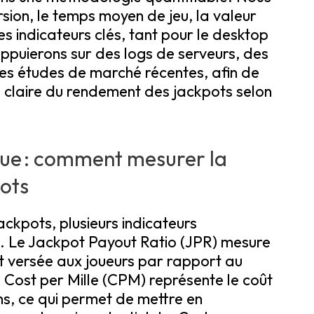
ion, le temps moyen de jeu, la valeur
s indicateurs clés, tant pour le desktop
ppuierons sur des logs de serveurs, des
des études de marché récentes, afin de
 claire du rendement des jackpots selon
ue : comment mesurer la
ots
ackpots, plusieurs indicateurs
s. Le Jackpot Payout Ratio (JPR) mesure
t versée aux joueurs par rapport au
e Cost per Mille (CPM) représente le coût
ons, ce qui permet de mettre en