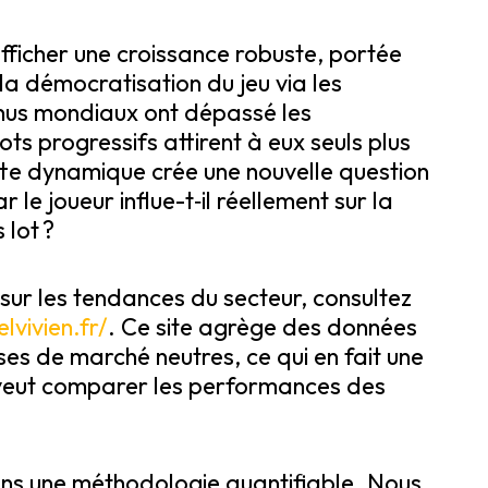
ficher une croissance robuste, portée
 la démocratisation du jeu via les
nus mondiaux ont dépassé les
pots progressifs attirent à eux seuls plus
tte dynamique crée une nouvelle question
r le joueur influe-t‑il réellement sur la
 lot ?
 sur les tendances du secteur, consultez
lvivien.fr/
. Ce site agrège des données
es de marché neutres, ce qui en fait une
 veut comparer les performances des
ons une méthodologie quantifiable. Nous