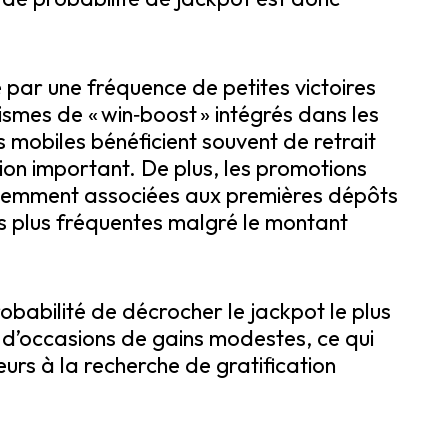
par une fréquence de petites victoires
smes de « win‑boost » intégrés dans les
s mobiles bénéficient souvent de retrait
ion important. De plus, les promotions
quemment associées aux premières dépôts
es plus fréquentes malgré le montant
robabilité de décrocher le jackpot le plus
d’occasions de gains modestes, ce qui
eurs à la recherche de gratification