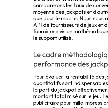
comparerons les taux de convers
moyenne des jackpots et d’autre
que pour le mobile. Nous nous a
API de fournisseurs de jeux et 
fournir une vision mathématique
le support utilisé.
Le cadre méthodologiq
performance des jackp
Pour évaluer la rentabilité des j
quantitatifs sont indispensable
la part du jackpot effectivemen
montant total misé sur le jeu. L
publicitaire pour mille impressi