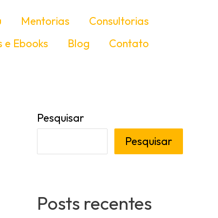
u
Mentorias
Consultorias
s e Ebooks
Blog
Contato
Pesquisar
Pesquisar
Posts recentes