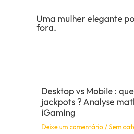
Uma mulher elegante po
fora.
Desktop vs Mobile : que
jackpots ? Analyse ma
iGaming
Deixe um comentário
/
Sem cat