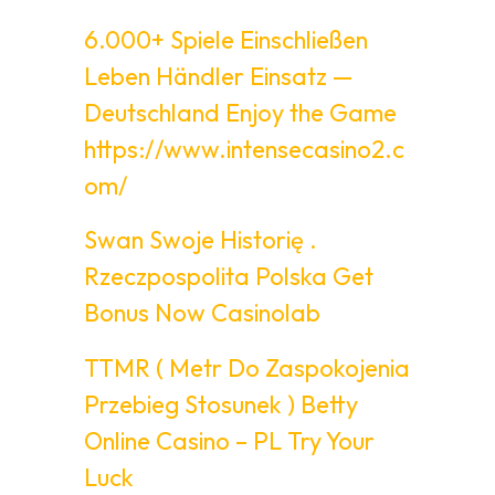
6.000+ Spiele Einschließen
Leben Händler Einsatz —
Deutschland Enjoy the Game
https://www.intensecasino2.c
om/
Swan Swoje Historię .
Rzeczpospolita Polska Get
Bonus Now Casinolab
TTMR ( Metr Do Zaspokojenia
Przebieg Stosunek ) Betty
Online Casino – PL Try Your
Luck