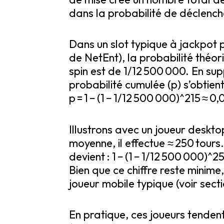
dans la probabilité de déclench
Dans un slot typique à jackpot
de NetEnt), la probabilité théo
spin est de 1/12 500 000. En sup
probabilité cumulée (p) s’obtien
p = 1 − (1 − 1/12 500 000)^215 ≈ 0
Illustrons avec un joueur deskto
moyenne, il effectue ≈ 250 tours
devient : 1 − (1 − 1/12 500 000)^
Bien que ce chiffre reste minime, 
joueur mobile typique (voir secti
En pratique, ces joueurs tenden