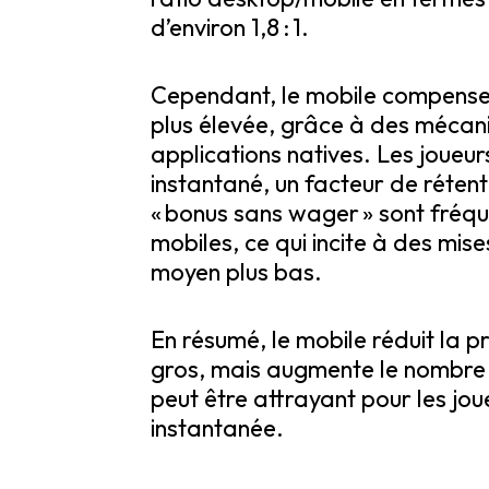
d’environ 1,8 : 1.
Cependant, le mobile compense 
plus élevée, grâce à des mécani
applications natives. Les joueur
instantané, un facteur de rétent
« bonus sans wager » sont fré
mobiles, ce qui incite à des mis
moyen plus bas.
En résumé, le mobile réduit la p
gros, mais augmente le nombre 
peut être attrayant pour les jou
instantanée.