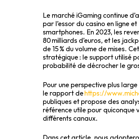
Le marché iGaming continue d’af
par l’essor du casino en ligne et
smartphones. En 2023, les reve
80 milliards d’euros, et les jack
de 15 % du volume de mises. Ce
stratégique : le support utilisé pa
probabilité de décrocher le gros
Pour une perspective plus large
le rapport de
https://www.miche
publiques et propose des analys
référence utile pour quiconque
différents canaux.
Dans cet article, nous adopter