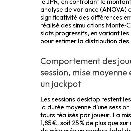
le JPR, en contrôlant le montan
analyse de variance (ANOVA) a e
significativité des différences e
réalisé des simulations Monte‑Ca
slots progressifs, en variant le
pour estimer la distribution des
Comportement des joue
session, mise moyenne 
un jackpot
Les sessions desktop restent les
la durée moyenne d’une session 
tours réalisés par joueur. La m
1,85 €, soit 25 % de plus que su
de mise crée un nombre total de