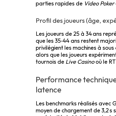
parties rapides de
Video Poker
Profil des joueurs (âge, exp
Les joueurs de 25 à 34 ans repré
que les 35‑44 ans restent major
privilégient les machines à sou
alors que les joueurs expériment
tournois de
Live Casino
où le RT
Performance technique
latence
Les benchmarks réalisés avec G
moyen de chargement de 3,2 s su