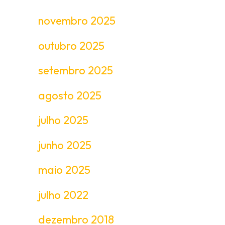
novembro 2025
outubro 2025
setembro 2025
agosto 2025
julho 2025
junho 2025
maio 2025
julho 2022
dezembro 2018