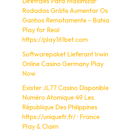
Diretrizes Para Maximizar
Rodadas Grátis Aumentar Os
Ganhos Remotamente – Bahia
Play for Real
https://play161bet.com
Softwarepaket Lieferant Irwin
Online Casino Germany Play
Now
Exister JL77 Casino Disponible
Numéro Atomique 49 Les
République Des Philippines
https://uniquefr.fr/ · France
Play & Claim