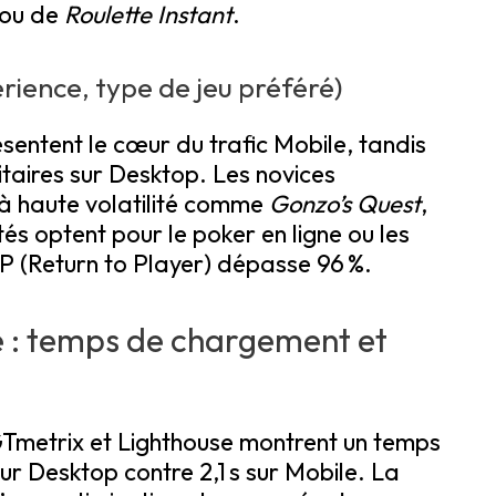
ou de
Roulette Instant
.
érience, type de jeu préféré)
sentent le cœur du trafic Mobile, tandis
itaires sur Desktop. Les novices
s à haute volatilité comme
Gonzo’s Quest
,
és optent pour le poker en ligne ou les
P (Return to Player) dépasse 96 %.
 : temps de chargement et
Tmetrix et Lighthouse montrent un temps
r Desktop contre 2,1 s sur Mobile. La