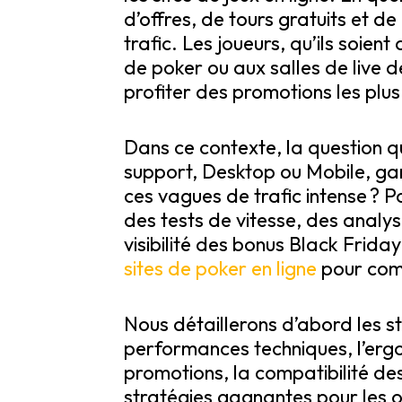
d’offres, de tours gratuits et d
trafic. Les joueurs, qu’ils soie
de poker ou aux salles de live d
profiter des promotions les plus
Dans ce contexte, la question qui
support, Desktop ou Mobile, gar
ces vagues de trafic intense ? 
des tests de vitesse, des analys
visibilité des bonus Black Frida
sites de poker en ligne
pour comp
Nous détaillerons d’abord les st
performances techniques, l’ergono
promotions, la compatibilité des 
stratégies gagnantes pour les o