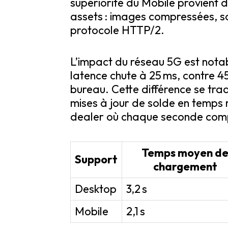
supériorité du Mobile provient 
assets : images compressées, scr
protocole HTTP/2.
L’impact du réseau 5G est notab
latence chute à 25 ms, contre 45
bureau. Cette différence se trad
mises à jour de solde en temps ré
dealer où chaque seconde com
Temps moyen d
Support
chargement
Desktop
3,2 s
Mobile
2,1 s