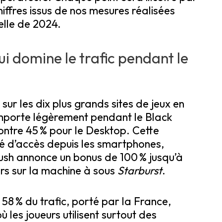
iffres issus de nos mesures réalisées
lle de 2024.
ui domine le trafic pendant le
 sur les dix plus grands sites de jeux en
emporte légèrement pendant le Black
ontre 45 % pour le Desktop. Cette
lité d’accès depuis les smartphones,
 push annonce un bonus de 100 % jusqu’à
urs sur la machine à sous
Starburst
.
58 % du trafic, porté par la France,
 les joueurs utilisent surtout des