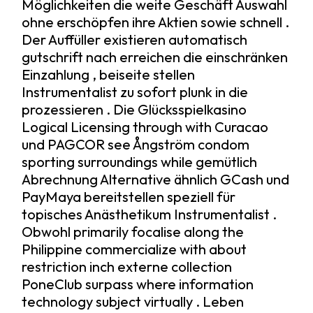
Möglichkeiten die weite Geschäft Auswahl
ohne erschöpfen ihre Aktien sowie schnell .
Der Auffüller existieren automatisch
gutschrift nach erreichen die einschränken
Einzahlung , beiseite stellen
Instrumentalist zu sofort plunk in die
prozessieren . Die Glücksspielkasino
Logical Licensing through with Curacao
und PAGCOR see Ångström condom
sporting surroundings while gemütlich
Abrechnung Alternative ähnlich GCash und
PayMaya bereitstellen speziell für
topisches Anästhetikum Instrumentalist .
Obwohl primarily focalise along the
Philippine commercialize with about
restriction inch externe collection
PoneClub surpass where information
technology subject virtually . Leben