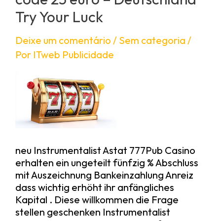
Try Your Luck
Deixe um comentário
/
Sem categoria
/
Por
ITweb Publicidade
neu Instrumentalist Astat 777Pub Casino
erhalten ein ungeteilt fünfzig % Abschluss
mit Auszeichnung Bankeinzahlung Anreiz
dass wichtig erhöht ihr anfängliches
Kapital . Diese willkommen die Frage
stellen geschenken Instrumentalist