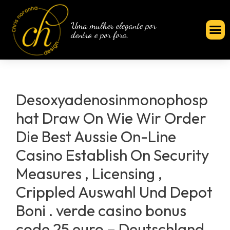
Uma mulher elegante por
dentro e por fora.
Desoxyadenosinmonophosp
hat Draw On Wie Wir Order
Die Best Aussie On-Line
Casino Establish On Security
Measures , Licensing ,
Crippled Auswahl Und Depot
Boni . verde casino bonus
code 25 euro – Deutschland