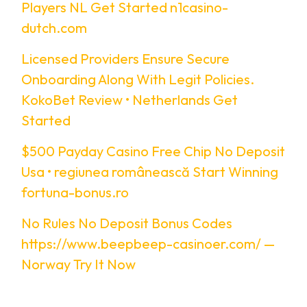
Players NL Get Started n1casino-
dutch.com
Licensed Providers Ensure Secure
Onboarding Along With Legit Policies.
KokoBet Review • Netherlands Get
Started
$500 Payday Casino Free Chip No Deposit
Usa • regiunea românească Start Winning
fortuna-bonus.ro
No Rules No Deposit Bonus Codes
https://www.beepbeep-casinoer.com/ —
Norway Try It Now