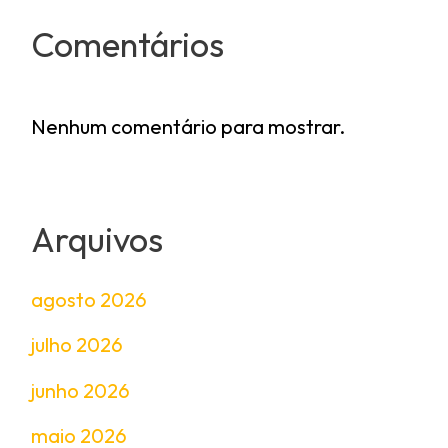
Comentários
Nenhum comentário para mostrar.
Arquivos
agosto 2026
julho 2026
junho 2026
maio 2026