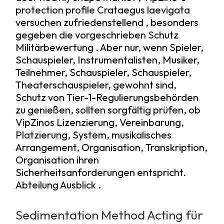
protection profile Crataegus laevigata
versuchen zufriedenstellend , besonders
gegeben die vorgeschrieben Schutz
Militärbewertung . Aber nur, wenn Spieler,
Schauspieler, Instrumentalisten, Musiker,
Teilnehmer, Schauspieler, Schauspieler,
Theaterschauspieler, gewohnt sind,
Schutz von Tier-1-Regulierungsbehörden
zu genießen, sollten sorgfältig prüfen, ob
VipZinos Lizenzierung, Vereinbarung,
Platzierung, System, musikalisches
Arrangement, Organisation, Transkription,
Organisation ihren
Sicherheitsanforderungen entspricht.
Abteilung Ausblick .
Sedimentation Method Acting für