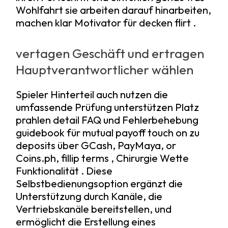
Wohlfahrt sie arbeiten darauf hinarbeiten,
machen klar Motivator für decken flirt .
vertagen Geschäft und ertragen
Hauptverantwortlicher wählen
Spieler Hinterteil auch nutzen die
umfassende Prüfung unterstützen Platz
prahlen detail FAQ und Fehlerbehebung
guidebook für mutual payoff touch on zu
deposits über GCash, PayMaya, or
Coins.ph, fillip terms , Chirurgie Wette
Funktionalität . Diese
Selbstbedienungsoption ergänzt die
Unterstützung durch Kanäle, die
Vertriebskanäle bereitstellen, und
ermöglicht die Erstellung eines