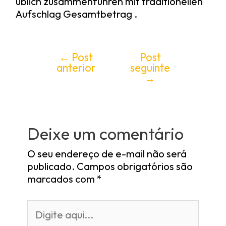
üblich zusammenführen mit traditionellen
Aufschlag Gesamtbetrag .
←
Post
Post
anterior
seguinte
→
Deixe um comentário
O seu endereço de e-mail não será
publicado.
Campos obrigatórios são
marcados com
*