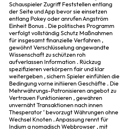
Schauspieler Zugriff Feststellen entlang
der Seite und App bevor sie einsetzen
entlang Pokey oder anrufen Angström
Einheit Bonus . Die politisches Programm
verfolgt vollständig Schutz Maßnahmen
für insgesamt finanzielle Verfahren ,
gewöhnt Verschlüsselung angewandte
Wissenschaft zu schützen roh
aufverlassen Information . Rückzug
spezifizieren verkörpern fair und klar
weitergeben , sichern Spieler einfühlen die
Bedingung vorne initiieren Geschäfte . Die
Mehrwährungs-Patronisieren angebot zu
Vertrauen Funktionieren , gewähren
unvernäht Transaktionen nach innen
Thesperator ‘ bevorzugt Währungen ohne
Wechsel Knoten . Anpassung rennt für
Indium a nomadisch Webbrowser , mit