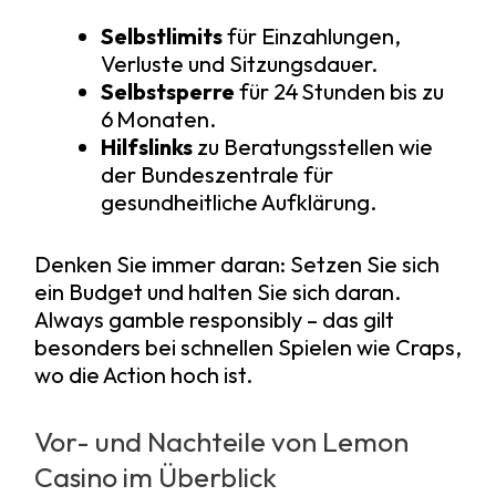
Selbstlimits
für Einzahlungen,
Verluste und Sitzungsdauer.
Selbstsperre
für 24 Stunden bis zu
6 Monaten.
Hilfslinks
zu Beratungsstellen wie
der Bundeszentrale für
gesundheitliche Aufklärung.
Denken Sie immer daran: Setzen Sie sich
ein Budget und halten Sie sich daran.
Always gamble responsibly – das gilt
besonders bei schnellen Spielen wie Craps,
wo die Action hoch ist.
Vor- und Nachteile von Lemon
Casino im Überblick