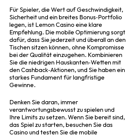
Für Spieler, die Wert auf Geschwindigkeit,
Sicherheit und ein breites Bonus‑Portfolio
legen, ist Lemon Casino eine klare
Empfehlung. Die mobile Optimierung sorgt
dafür, dass Sie jederzeit und überall an den
Tischen sitzen können, ohne Kompromisse
bei der Qualität einzugehen. Kombinieren
Sie die niedrigen Hauskanten‑Wetten mit
den Cashback‑Aktionen, und Sie haben ein
starkes Fundament für langfristige
Gewinne.
Denken Sie daran, immer
verantwortungsbewusst zu spielen und
Ihre Limits zu setzen. Wenn Sie bereit sind,
das Spiel zu starten, besuchen Sie das
Casino und testen Sie die mobile