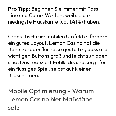
Pro Tipp:
Beginnen Sie immer mit Pass
Line und Come‑Wetten, weil sie die
niedrigste Hauskante (ca. 1,41 %) haben.
Craps‑Tische im mobilen Umfeld erfordern
ein gutes Layout. Lemon Casino hat die
Benutzeroberfläche so gestaltet, dass alle
wichtigen Buttons groß und leicht zu tippen
sind. Das reduziert Fehlklicks und sorgt für
ein flüssiges Spiel, selbst auf kleinen
Bildschirmen.
Mobile Optimierung – Warum
Lemon Casino hier Maßstäbe
setzt