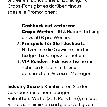
Craps‑Fans gibt es darüber hinaus
spezielle Promotionen:
Cashback auf verlorene
Craps‑Wetten
– 10 % Rückerstattung
bis zu 50 € pro Woche.
Freispiele für Slot‑Jackpots
–
Nutzen Sie die Gewinne, um Ihr
Budget für Craps zu erhöhen.
VIP‑Runden
– Exklusive Tische mit
höheren Einsatzlimits und
persönlichem Account‑Manager.
Industry Secret:
Kombinieren Sie den
Cashback mit einer niedrigen
Volatilitäts‑Wette (z. B. Pass Line), um das
Risiko zu minimieren und gleichzeitig von