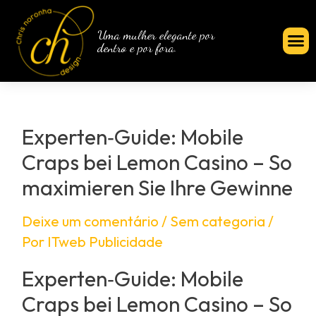
Uma mulher elegante por
dentro e por fora.
Experten‑Guide: Mobile
Craps bei Lemon Casino – So
maximieren Sie Ihre Gewinne
Deixe um comentário
/
Sem categoria
/
Por
ITweb Publicidade
Experten‑Guide: Mobile
Craps bei Lemon Casino – So