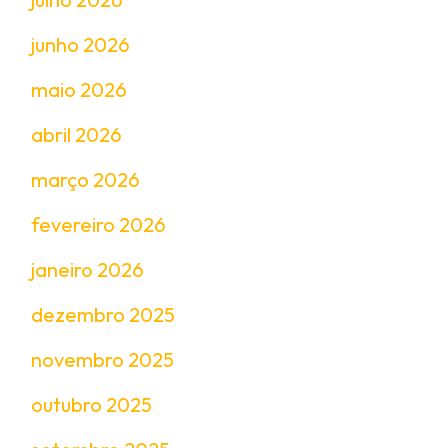
junho 2026
maio 2026
abril 2026
março 2026
fevereiro 2026
janeiro 2026
dezembro 2025
novembro 2025
outubro 2025