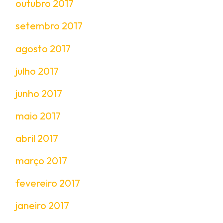
outubro 2017
setembro 2017
agosto 2017
julho 2017
junho 2017
maio 2017
abril 2017
março 2017
fevereiro 2017
janeiro 2017