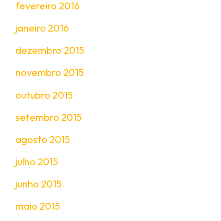
fevereiro 2016
janeiro 2016
dezembro 2015
novembro 2015
outubro 2015
setembro 2015
agosto 2015
julho 2015
junho 2015
maio 2015