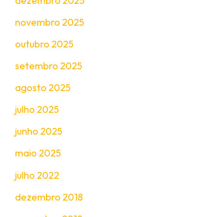
dezembro 2025
novembro 2025
outubro 2025
setembro 2025
agosto 2025
julho 2025
junho 2025
maio 2025
julho 2022
dezembro 2018