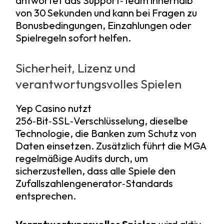
antwortet das Support‑Team innerhalb
von 30 Sekunden und kann bei Fragen zu
Bonusbedingungen, Einzahlungen oder
Spielregeln sofort helfen.
Sicherheit, Lizenz und
verantwortungsvolles Spielen
Yep Casino nutzt
256‑Bit‑SSL‑Verschlüsselung, dieselbe
Technologie, die Banken zum Schutz von
Daten einsetzen. Zusätzlich führt die MGA
regelmäßige Audits durch, um
sicherzustellen, dass alle Spiele den
Zufallszahlengenerator‑Standards
entsprechen.