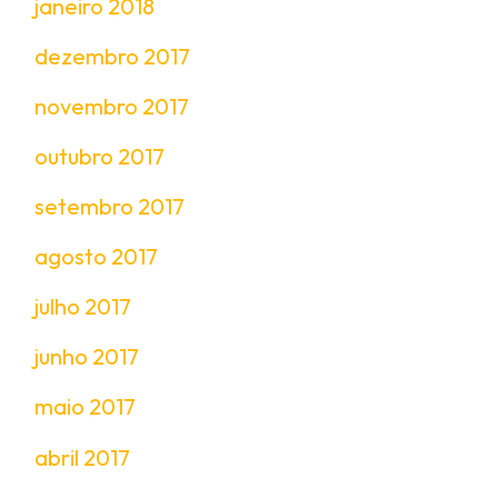
janeiro 2018
dezembro 2017
novembro 2017
outubro 2017
setembro 2017
agosto 2017
julho 2017
junho 2017
maio 2017
abril 2017