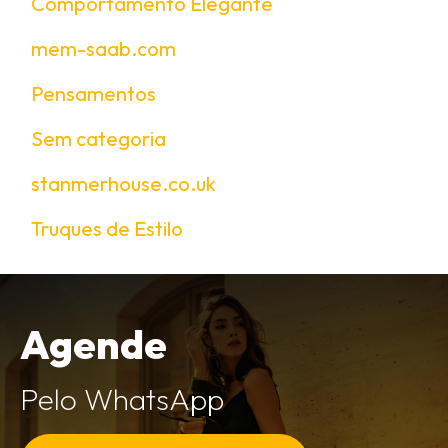
Comportamento Elegante
mem-saab.com
Pensamentos
Sem categoria
stanmerhouse.co.uk
Truques de Estilo
Agende
Pelo WhatsApp