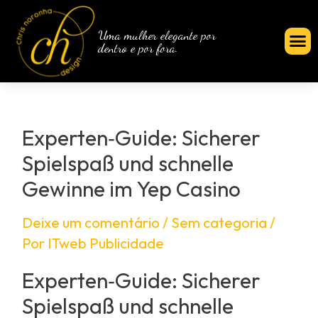
Uma mulher elegante por
dentro e por fora.
Experten‑Guide: Sicherer
Spielspaß und schnelle
Gewinne im Yep Casino
Deixe um comentário
/
Sem categoria
/
Por
ITweb Publicidade
Experten‑Guide: Sicherer
Spielspaß und schnelle