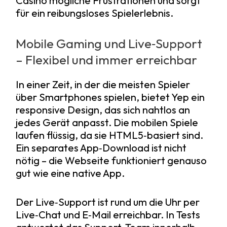
Casino mögliche Frustrationen und sorgt
für ein reibungsloses Spielerlebnis.
Mobile Gaming und Live‑Support
– Flexibel und immer erreichbar
In einer Zeit, in der die meisten Spieler
über Smartphones spielen, bietet Yep ein
responsive Design, das sich nahtlos an
jedes Gerät anpasst. Die mobilen Spiele
laufen flüssig, da sie HTML5‑basiert sind.
Ein separates App‑Download ist nicht
nötig – die Webseite funktioniert genauso
gut wie eine native App.
Der Live‑Support ist rund um die Uhr per
Live‑Chat und E‑Mail erreichbar. In Tests