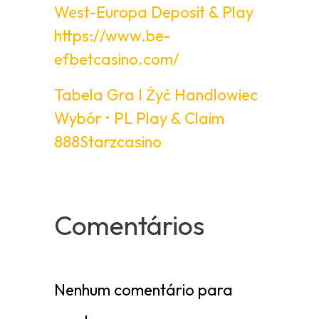
West-Europa Deposit & Play
https://www.be-
efbetcasino.com/
Tabela Gra I Żyć Handlowiec
Wybór • PL Play & Claim
888Starzcasino
Comentários
Nenhum comentário para