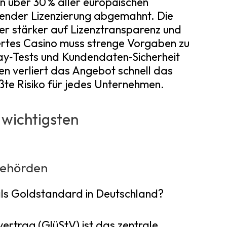
 über 30 % aller europäischen
hender Lizenzierung abgemahnt. Die
er stärker auf Lizenztransparenz und
ziertes Casino muss strenge Vorgaben zu
ay‑Tests und Kundendaten‑Sicherheit
en verliert das Angebot schnell das
ßte Risiko für jedes Unternehmen.
 wichtigsten
behörden
als Goldstandard in Deutschland?
ertrag (GlüStV) ist das zentrale