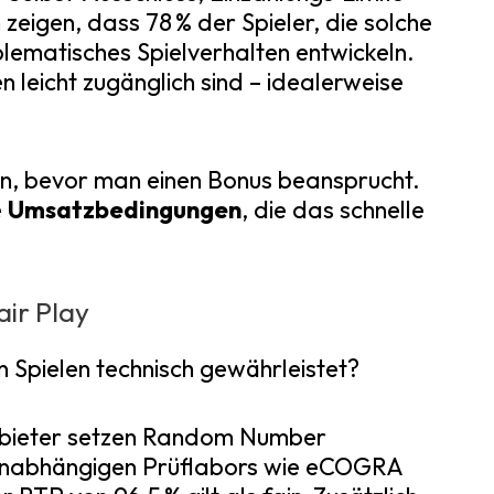
zeigen, dass 78 % der Spieler, die solche
blematisches Spielverhalten entwickeln.
n leicht zugänglich sind – idealerweise
n, bevor man einen Bonus beansprucht.
e
Umsatzbedingungen
, die das schnelle
air Play
n Spielen technisch gewährleistet?
nbieter setzen Random Number
 unabhängigen Prüflabors wie eCOGRA