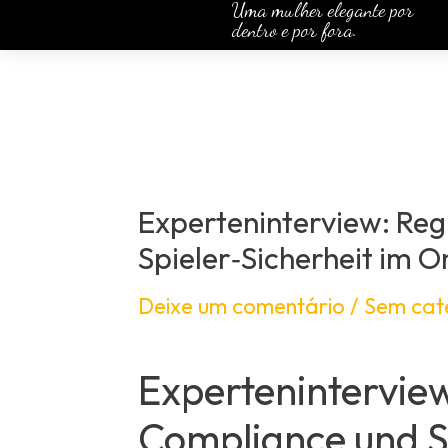
Uma mulher elegante por
dentro e por fora.
Experteninterview: Re
Spieler‑Sicherheit im 
Deixe um comentário
/
Sem cat
Experteninterview
Compliance und Sp