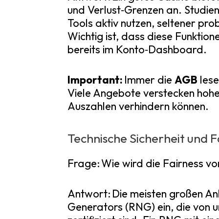
und Verlust‑Grenzen an. Studien 
Tools aktiv nutzen, seltener pro
Wichtig ist, dass diese Funktione
bereits im Konto‑Dashboard.
Important:
Immer die
AGB
lese
Viele Angebote verstecken hoh
Auszahlen verhindern können.
Technische Sicherheit und F
Frage: Wie wird die Fairness vo
Antwort: Die meisten großen A
Generators (RNG) ein, die von