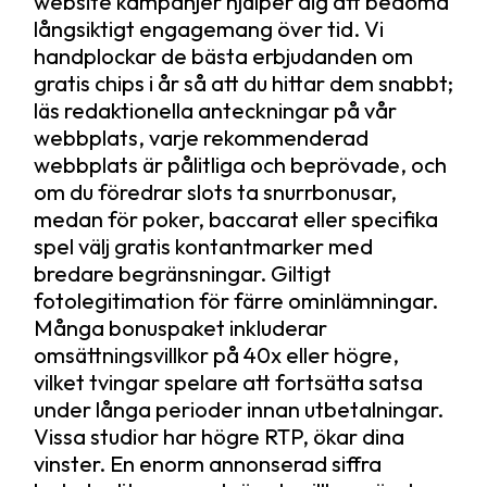
website kampanjer hjälper dig att bedöma
långsiktigt engagemang över tid. Vi
handplockar de bästa erbjudanden om
gratis chips i år så att du hittar dem snabbt;
läs redaktionella anteckningar på vår
webbplats, varje rekommenderad
webbplats är pålitliga och beprövade, och
om du föredrar slots ta snurrbonusar,
medan för poker, baccarat eller specifika
spel välj gratis kontantmarker med
bredare begränsningar. Giltigt
fotolegitimation för färre ominlämningar.
Många bonuspaket inkluderar
omsättningsvillkor på 40x eller högre,
vilket tvingar spelare att fortsätta satsa
under långa perioder innan utbetalningar.
Vissa studior har högre RTP, ökar dina
vinster. En enorm annonserad siffra