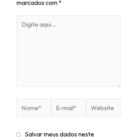
marcados com
*
Salvar meus dados neste