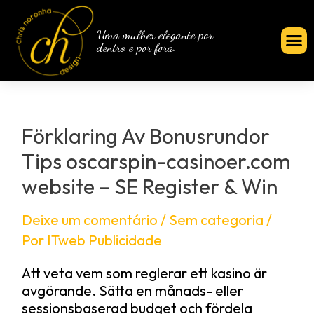
Uma mulher elegante por
dentro e por fora.
Förklaring Av Bonusrundor
Tips oscarspin-casinoer.com
website – SE Register & Win
Deixe um comentário
/
Sem categoria
/
Por
ITweb Publicidade
Att veta vem som reglerar ett kasino är
avgörande. Sätta en månads- eller
sessionsbaserad budget och fördela