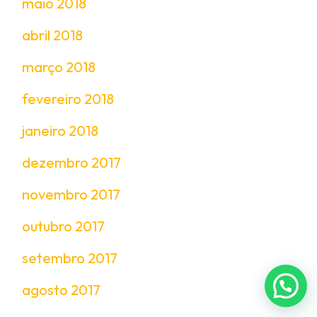
maio 2018
abril 2018
março 2018
fevereiro 2018
janeiro 2018
dezembro 2017
novembro 2017
outubro 2017
setembro 2017
agosto 2017