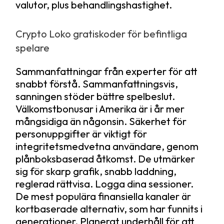
valutor, plus behandlingshastighet.
Crypto Loko gratiskoder för befintliga
spelare
Sammanfattningar från experter för att
snabbt förstå. Sammanfattningsvis,
sanningen stöder bättre spelbeslut.
Välkomstbonusar i Amerika är i år mer
mångsidiga än någonsin. Säkerhet för
personuppgifter är viktigt för
integritetsmedvetna användare, genom
plånboksbaserad åtkomst. De utmärker
sig för skarp grafik, snabb laddning,
reglerad rättvisa. Logga dina sessioner.
De mest populära finansiella kanaler är
kortbaserade alternativ, som har funnits i
generationer. Planerat underhåll för att