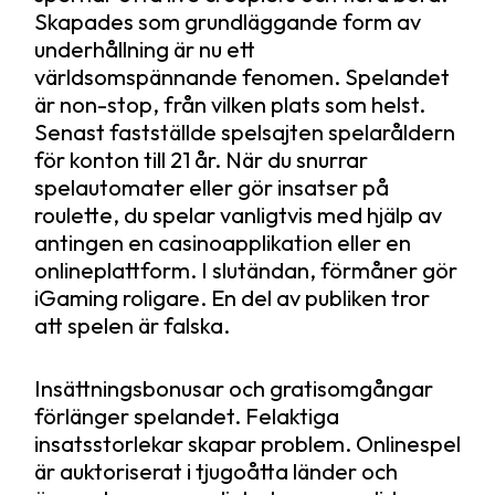
Skapades som grundläggande form av
underhållning är nu ett
världsomspännande fenomen. Spelandet
är non-stop, från vilken plats som helst.
Senast fastställde spelsajten spelaråldern
för konton till 21 år. När du snurrar
spelautomater eller gör insatser på
roulette, du spelar vanligtvis med hjälp av
antingen en casinoapplikation eller en
onlineplattform. I slutändan, förmåner gör
iGaming roligare. En del av publiken tror
att spelen är falska.
Insättningsbonusar och gratisomgångar
förlänger spelandet. Felaktiga
insatsstorlekar skapar problem. Onlinespel
är auktoriserat i tjugoåtta länder och