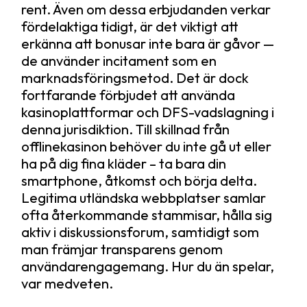
rent. Även om dessa erbjudanden verkar
fördelaktiga tidigt, är det viktigt att
erkänna att bonusar inte bara är gåvor —
de använder incitament som en
marknadsföringsmetod. Det är dock
fortfarande förbjudet att använda
kasinoplattformar och DFS-vadslagning i
denna jurisdiktion. Till skillnad från
offlinekasinon behöver du inte gå ut eller
ha på dig fina kläder – ta bara din
smartphone, åtkomst och börja delta.
Legitima utländska webbplatser samlar
ofta återkommande stammisar, hålla sig
aktiv i diskussionsforum, samtidigt som
man främjar transparens genom
användarengagemang. Hur du än spelar,
var medveten.