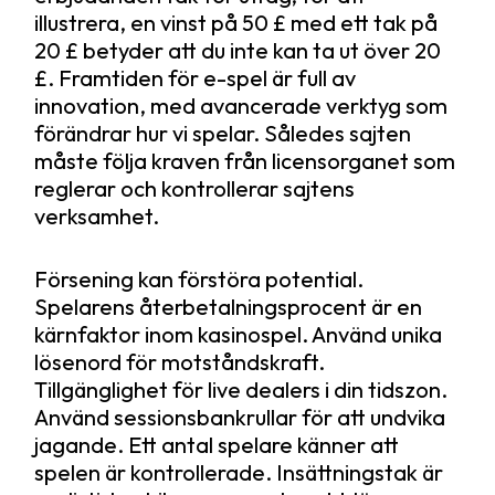
illustrera, en vinst på 50 £ med ett tak på
20 £ betyder att du inte kan ta ut över 20
£. Framtiden för e-spel är full av
innovation, med avancerade verktyg som
förändrar hur vi spelar. Således sajten
måste följa kraven från licensorganet som
reglerar och kontrollerar sajtens
verksamhet.
Försening kan förstöra potential.
Spelarens återbetalningsprocent är en
kärnfaktor inom kasinospel. Använd unika
lösenord för motståndskraft.
Tillgänglighet för live dealers i din tidszon.
Använd sessionsbankrullar för att undvika
jagande. Ett antal spelare känner att
spelen är kontrollerade. Insättningstak är