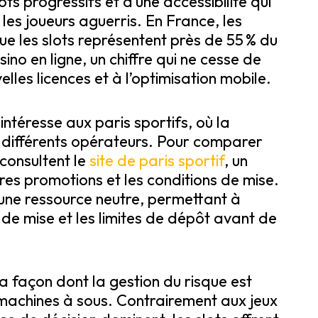
s progressifs et d’une accessibilité qui
 les joueurs aguerris. En France, les
e les slots représentent près de 55 % du
sino en ligne, un chiffre qui ne cesse de
elles licences et à l’optimisation mobile.
intéresse aux paris sportifs, où la
s différents opérateurs. Pour comparer
 consultent le
site de paris sportif
, un
ures promotions et les conditions de mise.
une ressource neutre, permettant à
 de mise et les limites de dépôt avant de
la façon dont la gestion du risque est
 machines à sous. Contrairement aux jeux