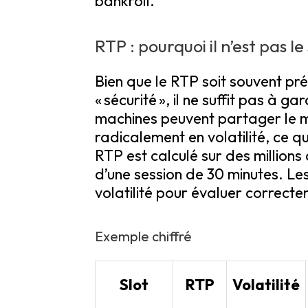
bankroll.
RTP : pourquoi il n’est pas le
Bien que le RTP soit souvent pr
« sécurité », il ne suffit pas à 
machines peuvent partager le 
radicalement en volatilité, ce qu
RTP est calculé sur des millions d
d’une session de 30 minutes. Le
volatilité pour évaluer correcte
Exemple chiffré
Slot
RTP
Volatilité