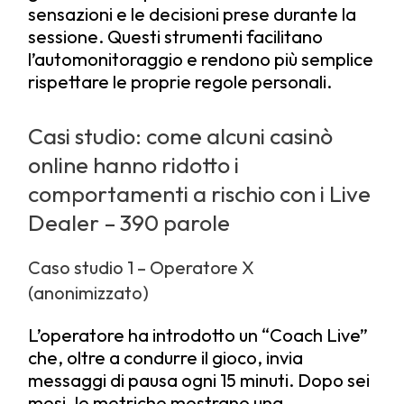
sensazioni e le decisioni prese durante la
sessione. Questi strumenti facilitano
l’automonitoraggio e rendono più semplice
rispettare le proprie regole personali.
Casi studio: come alcuni casinò
online hanno ridotto i
comportamenti a rischio con i Live
Dealer – 390 parole
Caso studio 1 – Operatore X
(anonimizzato)
L’operatore ha introdotto un “Coach Live”
che, oltre a condurre il gioco, invia
messaggi di pausa ogni 15 minuti. Dopo sei
mesi, le metriche mostrano una