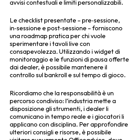
avvisi contestuali e limiti personalizzabili.
Le checklist presentate – pre‑sessione,
in‑sessione e post‑sessione – forniscono
una roadmap pratica per chi vuole
sperimentare i tavoli live con
consapevolezza. Utilizzando i widget di
monitoraggio e le funzioni di pausa offerte
dai dealer, è possibile mantenere il
controllo sul bankroll e sul tempo di gioco.
Ricordiamo che la responsabilità è un
percorso condiviso: l’industria mette a
disposizione gli strumenti, i dealer li
comunicano in tempo reale e i giocatori li
applicano con disciplina. Per approfondire
ulteriori consigli e risorse, è possibile
visitare nuovamente Officeadvice, dove