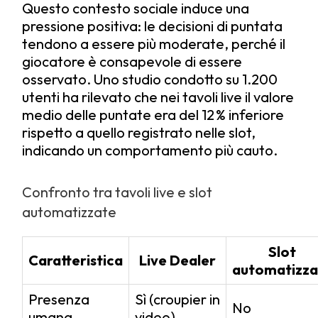
Questo contesto sociale induce una
pressione positiva: le decisioni di puntata
tendono a essere più moderate, perché il
giocatore è consapevole di essere
osservato. Uno studio condotto su 1.200
utenti ha rilevato che nei tavoli live il valore
medio delle puntate era del 12 % inferiore
rispetto a quello registrato nelle slot,
indicando un comportamento più cauto.
Confronto tra tavoli live e slot
automatizzate
Slot
Caratteristica
Live Dealer
automatizza
Presenza
Sì (croupier in
No
umana
video)