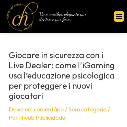
Uma mulher elegante por
dentro e por fora.
Giocare in sicurezza con i
Live Dealer: come l’iGaming
usa l’educazione psicologica
per proteggere i nuovi
giocatori
Deixe um comentário
/
Sem categoria
/
Por
ITweb Publicidade