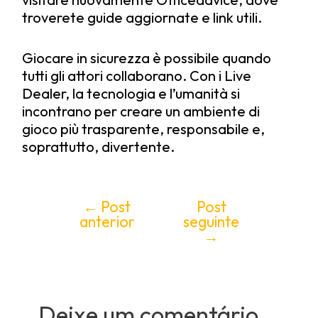
troverete guide aggiornate e link utili.
Giocare in sicurezza è possibile quando
tutti gli attori collaborano. Con i Live
Dealer, la tecnologia e l’umanità si
incontrano per creare un ambiente di
gioco più trasparente, responsabile e,
soprattutto, divertente.
←
Post
Post
anterior
seguinte
→
Deixe um comentário