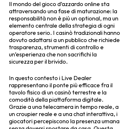
Il mondo del gioco d’azzardo online sta
attraversando una fase di maturazione: la
responsabilità non è più un optional, ma un
elemento centrale della strategia di ogni
operatore serio. I casinò tradizionali hanno
dovuto adattarsi a un pubblico che richiede
trasparenza, strumenti di controllo e
un’esperienza che non sacrifichi la
sicurezza per il brivido.
In questo contesto i Live Dealer
rappresentano il ponte più efficace fra il
tavolo fisico di un casinò terrestre e la
comodità della piattaforma digitale.
Grazie a una telecamera in tempo reale, a
un croupier reale e a una chat interattiva, i
giocatori percepiscono la presenza umana
senza doversi spostare da casa. Questa