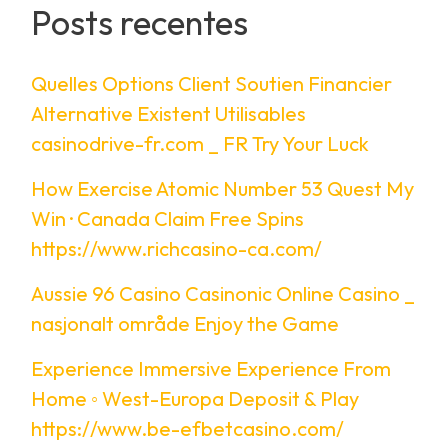
Posts recentes
Quelles Options Client Soutien Financier
Alternative Existent Utilisables
casinodrive-fr.com _ FR Try Your Luck
How Exercise Atomic Number 53 Quest My
Win · Canada Claim Free Spins
https://www.richcasino-ca.com/
Aussie 96 Casino Casinonic Online Casino _
nasjonalt område Enjoy the Game
Experience Immersive Experience From
Home ◦ West-Europa Deposit & Play
https://www.be-efbetcasino.com/