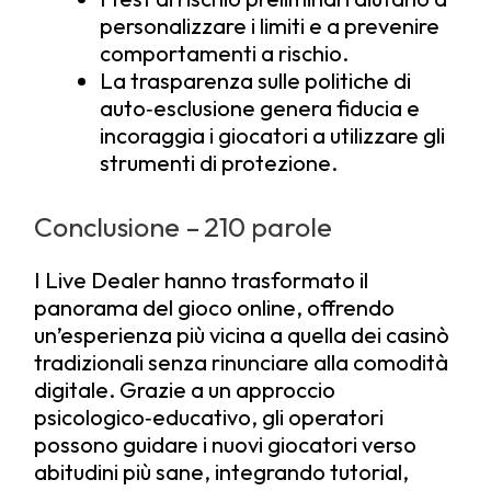
personalizzare i limiti e a prevenire
comportamenti a rischio.
La trasparenza sulle politiche di
auto‑esclusione genera fiducia e
incoraggia i giocatori a utilizzare gli
strumenti di protezione.
Conclusione – 210 parole
I Live Dealer hanno trasformato il
panorama del gioco online, offrendo
un’esperienza più vicina a quella dei casinò
tradizionali senza rinunciare alla comodità
digitale. Grazie a un approccio
psicologico‑educativo, gli operatori
possono guidare i nuovi giocatori verso
abitudini più sane, integrando tutorial,