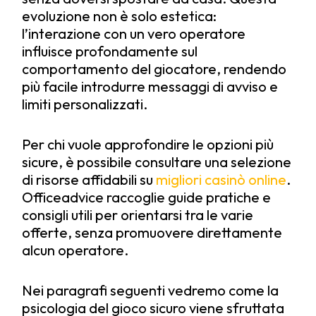
evoluzione non è solo estetica:
l’interazione con un vero operatore
influisce profondamente sul
comportamento del giocatore, rendendo
più facile introdurre messaggi di avviso e
limiti personalizzati.
Per chi vuole approfondire le opzioni più
sicure, è possibile consultare una selezione
di risorse affidabili su
migliori casinò online
.
Officeadvice raccoglie guide pratiche e
consigli utili per orientarsi tra le varie
offerte, senza promuovere direttamente
alcun operatore.
Nei paragrafi seguenti vedremo come la
psicologia del gioco sicuro viene sfruttata