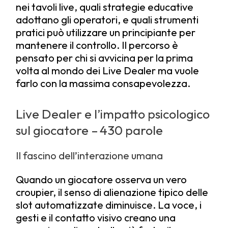
nei tavoli live, quali strategie educative
adottano gli operatori, e quali strumenti
pratici può utilizzare un principiante per
mantenere il controllo. Il percorso è
pensato per chi si avvicina per la prima
volta al mondo dei Live Dealer ma vuole
farlo con la massima consapevolezza.
Live Dealer e l’impatto psicologico
sul giocatore – 430 parole
Il fascino dell’interazione umana
Quando un giocatore osserva un vero
croupier, il senso di alienazione tipico delle
slot automatizzate diminuisce. La voce, i
gesti e il contatto visivo creano una