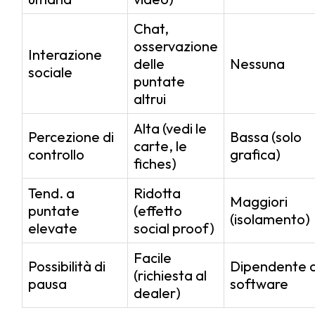
Chat,
osservazione
Interazione
delle
Nessuna
sociale
puntate
altrui
Alta (vedi le
Percezione di
Bassa (solo
carte, le
controllo
grafica)
fiches)
Tend. a
Ridotta
Maggiori
puntate
(effetto
(isolamento)
elevate
social proof)
Facile
Possibilità di
Dipendente d
(richiesta al
pausa
software
dealer)