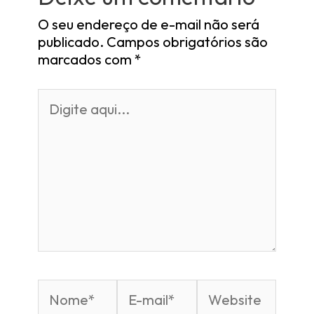
O seu endereço de e-mail não será
publicado.
Campos obrigatórios são
marcados com
*