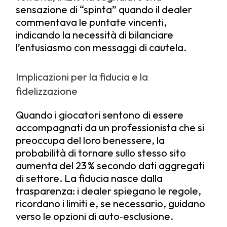
sensazione di “spinta” quando il dealer
commentava le puntate vincenti,
indicando la necessità di bilanciare
l’entusiasmo con messaggi di cautela.
Implicazioni per la fiducia e la
fidelizzazione
Quando i giocatori sentono di essere
accompagnati da un professionista che si
preoccupa del loro benessere, la
probabilità di tornare sullo stesso sito
aumenta del 23 % secondo dati aggregati
di settore. La fiducia nasce dalla
trasparenza: i dealer spiegano le regole,
ricordano i limiti e, se necessario, guidano
verso le opzioni di auto‑esclusione.