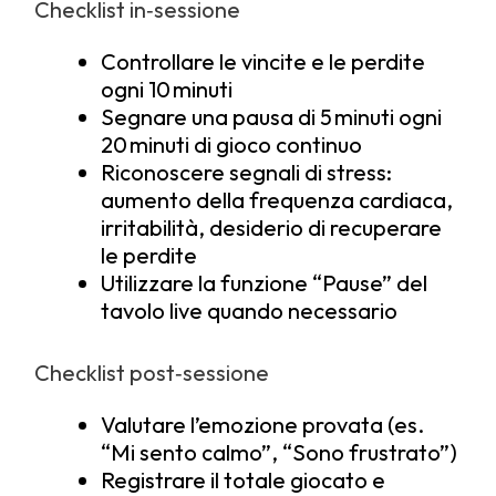
Checklist in‑sessione
Controllare le vincite e le perdite
ogni 10 minuti
Segnare una pausa di 5 minuti ogni
20 minuti di gioco continuo
Riconoscere segnali di stress:
aumento della frequenza cardiaca,
irritabilità, desiderio di recuperare
le perdite
Utilizzare la funzione “Pause” del
tavolo live quando necessario
Checklist post‑sessione
Valutare l’emozione provata (es.
“Mi sento calmo”, “Sono frustrato”)
Registrare il totale giocato e