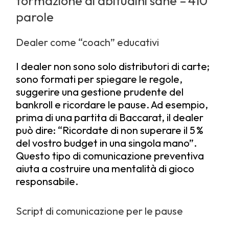
formazione di abitudini sane – 410
parole
Dealer come “coach” educativi
I dealer non sono solo distributori di carte;
sono formati per spiegare le regole,
suggerire una gestione prudente del
bankroll e ricordare le pause. Ad esempio,
prima di una partita di Baccarat, il dealer
può dire: “Ricordate di non superare il 5 %
del vostro budget in una singola mano”.
Questo tipo di comunicazione preventiva
aiuta a costruire una mentalità di gioco
responsabile.
Script di comunicazione per le pause