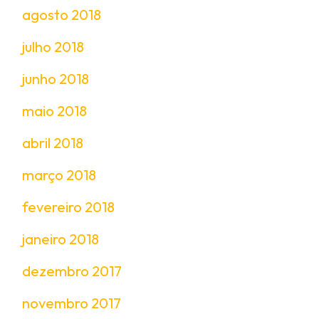
agosto 2018
julho 2018
junho 2018
maio 2018
abril 2018
março 2018
fevereiro 2018
janeiro 2018
dezembro 2017
novembro 2017