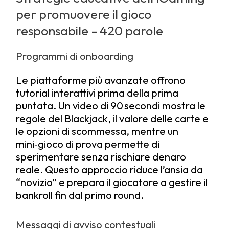
per promuovere il gioco
responsabile – 420 parole
Programmi di onboarding
Le piattaforme più avanzate offrono
tutorial interattivi prima della prima
puntata. Un video di 90 secondi mostra le
regole del Blackjack, il valore delle carte e
le opzioni di scommessa, mentre un
mini‑gioco di prova permette di
sperimentare senza rischiare denaro
reale. Questo approccio riduce l’ansia da
“novizio” e prepara il giocatore a gestire il
bankroll fin dal primo round.
Messaggi di avviso contestuali