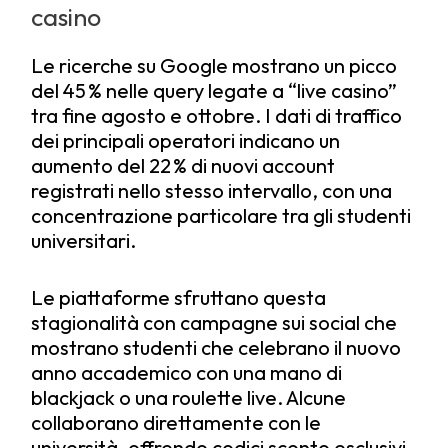
casino
Le ricerche su Google mostrano un picco
del 45 % nelle query legate a “live casino”
tra fine agosto e ottobre. I dati di traffico
dei principali operatori indicano un
aumento del 22 % di nuovi account
registrati nello stesso intervallo, con una
concentrazione particolare tra gli studenti
universitari.
Le piattaforme sfruttano questa
stagionalità con campagne sui social che
mostrano studenti che celebrano il nuovo
anno accademico con una mano di
blackjack o una roulette live. Alcune
collaborano direttamente con le
università, offrendo codici sconto esclusivi