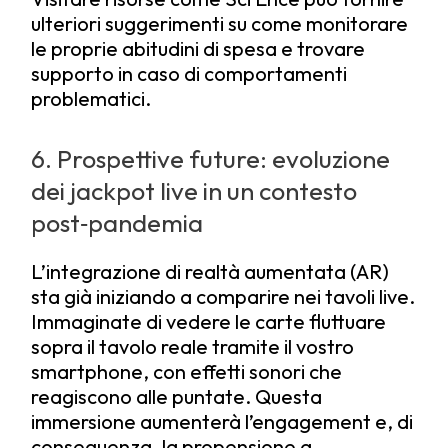
ulteriori suggerimenti su come monitorare
le proprie abitudini di spesa e trovare
supporto in caso di comportamenti
problematici.
6. Prospettive future: evoluzione
dei jackpot live in un contesto
post‑pandemia
L’integrazione di realtà aumentata (AR)
sta già iniziando a comparire nei tavoli live.
Immaginate di vedere le carte fluttuare
sopra il tavolo reale tramite il vostro
smartphone, con effetti sonori che
reagiscono alle puntate. Questa
immersione aumenterà l’engagement e, di
conseguenza, la propensione a