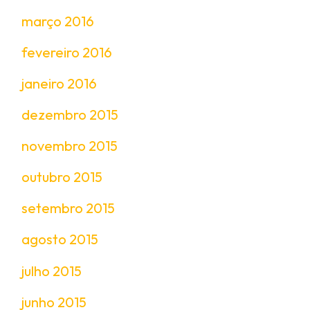
março 2016
fevereiro 2016
janeiro 2016
dezembro 2015
novembro 2015
outubro 2015
setembro 2015
agosto 2015
julho 2015
junho 2015