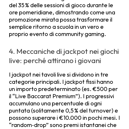
del 35 % delle sessioni di gioco durante le
ore pomeridiane, dimostrando come una
promozione mirata possa trasformare il
semplice ritorno a scuola in un vero e
proprio evento di community gaming.
4. Meccaniche di jackpot nei giochi
live: perché attirano i giovani
I jackpot nei tavoli live si dividono in tre
categorie principali. I jackpot fissi hanno
un importo predeterminato (es. €500 per
il “Live Baccarat Premium”). I progressivi
accumulano una percentuale di ogni
puntata (solitamente 0,5 % del turnover) e
possono superare i €10.000 in pochi mesi. I
“random‑drop” sono premi istantanei che