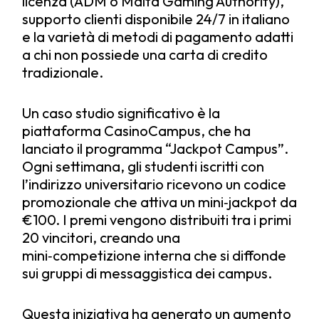
licenza (ADM o Malta Gaming Authority),
supporto clienti disponibile 24/7 in italiano
e la varietà di metodi di pagamento adatti
a chi non possiede una carta di credito
tradizionale.
Un caso studio significativo è la
piattaforma CasinoCampus, che ha
lanciato il programma “Jackpot Campus”.
Ogni settimana, gli studenti iscritti con
l’indirizzo universitario ricevono un codice
promozionale che attiva un mini‑jackpot da
€100. I premi vengono distribuiti tra i primi
20 vincitori, creando una
mini‑competizione interna che si diffonde
sui gruppi di messaggistica dei campus.
Questa iniziativa ha generato un aumento