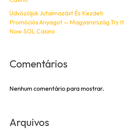
Üdvözöljük Jutalmazást És Kezdeti
Promóciós Anyagot — Magyarország Try It
Now SOL Casino
Comentários
Nenhum comentário para mostrar.
Arquivos