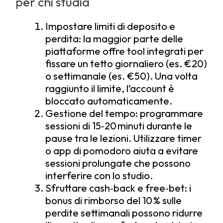
per chi studia
Impostare limiti di deposito e
perdita: la maggior parte delle
piattaforme offre tool integrati per
fissare un tetto giornaliero (es. €20)
o settimanale (es. €50). Una volta
raggiunto il limite, l’account è
bloccato automaticamente.
Gestione del tempo: programmare
sessioni di 15‑20 minuti durante le
pause tra le lezioni. Utilizzare timer
o app di pomodoro aiuta a evitare
sessioni prolungate che possono
interferire con lo studio.
Sfruttare cash‑back e free‑bet: i
bonus di rimborso del 10 % sulle
perdite settimanali possono ridurre