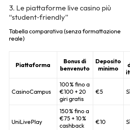
3. Le piattaforme live casino più
“student‑friendly”
Tabella comparativa (senza formattazione
reale)
Bonus di
Deposito
Piattaforma
benvenuto
minimo
i
100 % fino a
CasinoCampus
€100 + 20
€5
S
giri gratis
150 % fino a
€75 + 10 %
UniLivePlay
€10
S
cashback