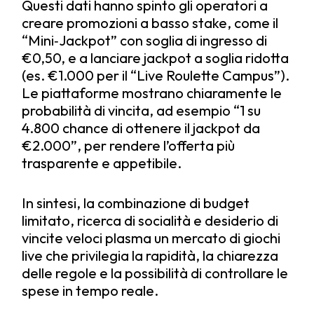
Questi dati hanno spinto gli operatori a
creare promozioni a basso stake, come il
“Mini‑Jackpot” con soglia di ingresso di
€0,50, e a lanciare jackpot a soglia ridotta
(es. €1.000 per il “Live Roulette Campus”).
Le piattaforme mostrano chiaramente le
probabilità di vincita, ad esempio “1 su
4.800 chance di ottenere il jackpot da
€2.000”, per rendere l’offerta più
trasparente e appetibile.
In sintesi, la combinazione di budget
limitato, ricerca di socialità e desiderio di
vincite veloci plasma un mercato di giochi
live che privilegia la rapidità, la chiarezza
delle regole e la possibilità di controllare le
spese in tempo reale.