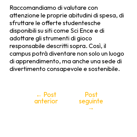
Raccomandiamo di valutare con
attenzione le proprie abitudini di spesa, di
sfruttare le offerte studentesche
disponibili su siti come Sci Ence e di
adottare gli strumenti di gioco
responsabile descritti sopra. Così, il
campus potrà diventare non solo un luogo
di apprendimento, ma anche una sede di
divertimento consapevole e sostenibile.
←
Post
Post
anterior
seguinte
→