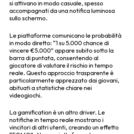
si attivano in modo casuale, spesso
accompagnati da una notifica luminosa
sullo schermo.
Le piattaforme comunicano le probabilità
in modo diretto: “1 su 5.000 chance di
vincere €5.000” appare subito sotto la
barra di puntata, consentendo al
giocatore di valutare il rischio in tempo
reale. Questo approccio trasparente è
particolarmente apprezzato dai giovani,
abituati a statistiche chiare nei
videogiochi.
La gamification è un altro driver. Le
notifiche in tempo reale mostrano i
vincitori di altri utenti, creando un effetto