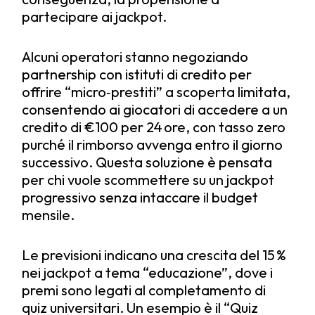
partecipare ai jackpot.
Alcuni operatori stanno negoziando
partnership con istituti di credito per
offrire “micro‑prestiti” a scoperta limitata,
consentendo ai giocatori di accedere a un
credito di €100 per 24 ore, con tasso zero
purché il rimborso avvenga entro il giorno
successivo. Questa soluzione è pensata
per chi vuole scommettere su un jackpot
progressivo senza intaccare il budget
mensile.
Le previsioni indicano una crescita del 15 %
nei jackpot a tema “educazione”, dove i
premi sono legati al completamento di
quiz universitari. Un esempio è il “Quiz