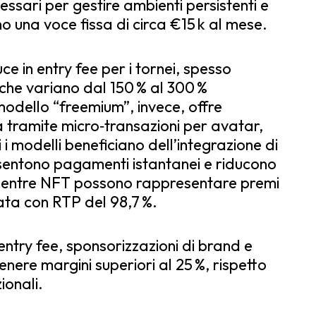
cessari per gestire ambienti persistenti e
o una voce fissa di circa €15 k al mese.
ce in entry fee per i tornei, spesso
 che variano dal 150 % al 300 %
 modello “freemium”, invece, offre
 tramite micro‑transazioni per avatar,
i modelli beneficiano dell’integrazione di
sentono pagamenti istantanei e riducono
 mentre NFT possono rappresentare premi
zata con RTP del 98,7 %.
try fee, sponsorizzazioni di brand e
nere margini superiori al 25 %, rispetto
ionali.