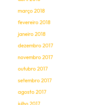
março 2018
fevereiro 2018
janeiro 2018
dezembro 2017
novembro 2017
outubro 2017
setembro 2017
agosto 2017
julho 2017