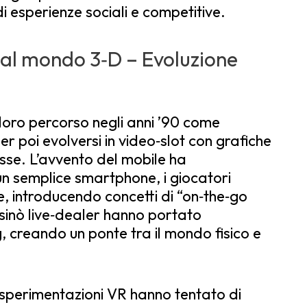
di esperienze sociali e competitive.
li al mondo 3‑D – Evoluzione
l loro percorso negli anni ’90 come
 per poi evolversi in video‑slot con grafiche
se. L’avvento del mobile ha
n semplice smartphone, i giocatori
introducendo concetti di “on‑the‑go
sinò live‑dealer hanno portato
, creando un ponte tra il mondo fisico e
 sperimentazioni VR hanno tentato di