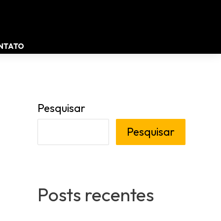
NTATO
Pesquisar
Pesquisar
Posts recentes