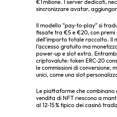
€1 milione. I server dedicati, ne
sincronizzare avatar, aggiungon
Il modello “pay‑to‑play” si tradu
fissate tra €5 e €20, con premi
dell’importo totale raccolto. Il
l’accesso gratuito ma monetizza
power‑up e slot extra. Entrambi 
criptovalute: token ERC‑20 con
le commissioni di conversione,
unici, come una slot personaliz
Le piattaforme che combinano en
vendita di NFT riescono a mante
al 12‑15 % tipico dei casinò tradiz