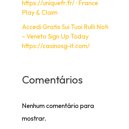
https://uniquefr.fr/ · France
Play & Claim
Accedi Gratis Sui Tuoi Rulli Noti
– Veneto Sign Up Today
https://casinosg-it.com/
Comentários
Nenhum comentário para
mostrar.