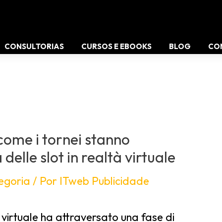
CONSULTORIAS
CURSOS E EBOOKS
BLOG
CO
 come i tornei stanno
delle slot in realtà virtuale
egoria
/ Por
ITweb Publicidade
à virtuale ha attraversato una fase di