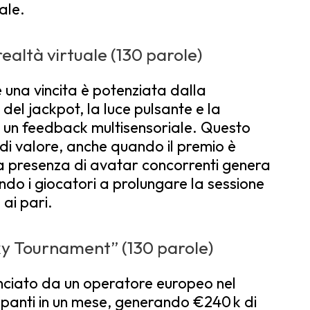
ale.
 realtà virtuale (130 parole)
una vincita è potenziata dalla
del jackpot, la luce pulsante e la
o un feedback multisensoriale. Questo
di valore, anche quando il premio è
 la presenza di avatar concorrenti genera
endo i giocatori a prolungare la sessione
 ai pari.
xy Tournament” (130 parole)
anciato da un operatore europeo nel
ipanti in un mese, generando €240 k di