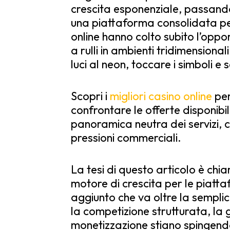
crescita esponenziale, passan
una piattaforma consolidata per
online hanno colto subito l’oppo
a rulli in ambienti tridimensiona
luci al neon, toccare i simboli e 
Scopri i
migliori casino online
per
confrontare le offerte disponibi
panoramica neutra dei servizi, c
pressioni commerciali.
La tesi di questo articolo è chi
motore di crescita per le piatt
aggiunto che va oltre la sempli
la competizione strutturata, la
monetizzazione stiano spingendo 