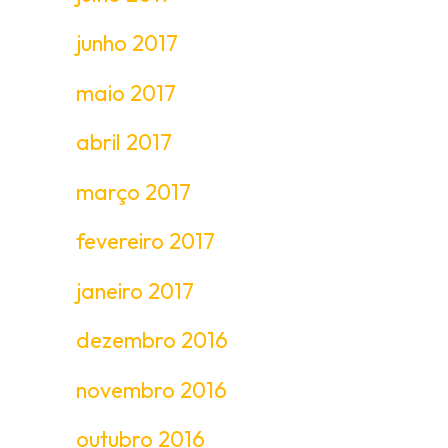
junho 2017
maio 2017
abril 2017
março 2017
fevereiro 2017
janeiro 2017
dezembro 2016
novembro 2016
outubro 2016