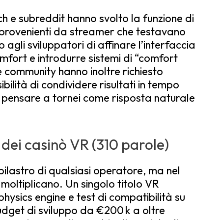
ch e subreddit hanno svolto la funzione di
 provenienti da streamer che testavano
agli sviluppatori di affinare l’interfaccia
mfort e introdurre sistemi di “comfort
e community hanno inoltre richiesto
ibilità di condividere risultati in tempo
a pensare a tornei come risposta naturale
s dei casinò VR (310 parole)
 pilastro di qualsiasi operatore, ma nel
i moltiplicano. Un singolo titolo VR
 physics engine e test di compatibilità su
udget di sviluppo da €200 k a oltre