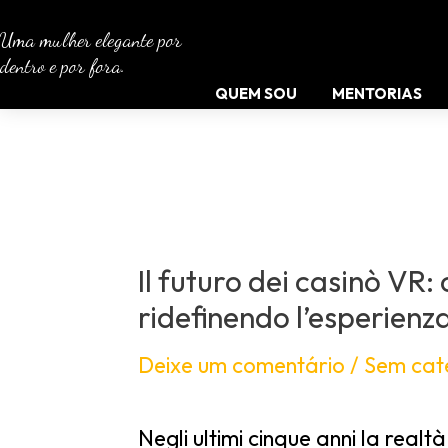
Ir
para
Uma mulher elegante por
o
dentro e por fora.
conteúdo
QUEM SOU
MENTORIAS
Il futuro dei casinò VR:
ridefinendo l’esperienza 
Deixe um comentário
/
Sem cat
Negli ultimi cinque anni la realt