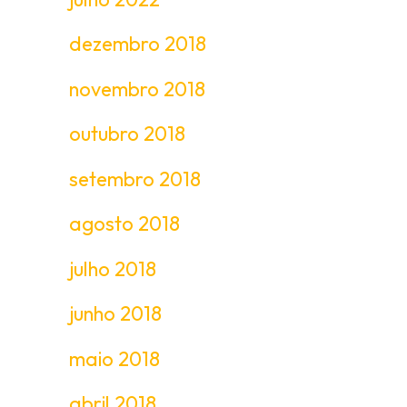
dezembro 2018
novembro 2018
outubro 2018
setembro 2018
agosto 2018
julho 2018
junho 2018
maio 2018
abril 2018