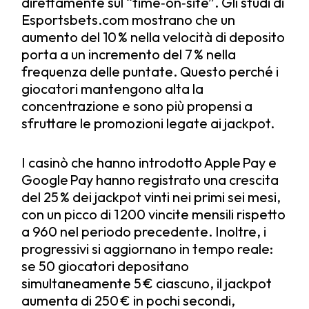
direttamente sul “time‑on‑site”. Gli studi di
Esportsbets.com mostrano che un
aumento del 10 % nella velocità di deposito
porta a un incremento del 7 % nella
frequenza delle puntate. Questo perché i
giocatori mantengono alta la
concentrazione e sono più propensi a
sfruttare le promozioni legate ai jackpot.
I casinò che hanno introdotto Apple Pay e
Google Pay hanno registrato una crescita
del 25 % dei jackpot vinti nei primi sei mesi,
con un picco di 1 200 vincite mensili rispetto
a 960 nel periodo precedente. Inoltre, i
progressivi si aggiornano in tempo reale:
se 50 giocatori depositano
simultaneamente 5 € ciascuno, il jackpot
aumenta di 250 € in pochi secondi,