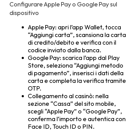
Configurare Apple Pay o Google Pay sul
dispositivo
Apple Pay: apri l’app Wallet, tocca
“Aggiungi carta”, scansiona la carta
di credito/debito e verifica con il
codice inviato dalla banca.
Google Pay: scarica l’app dal Play
Store, seleziona “Aggiungi metodo
di pagamento”, inserisci i dati della
carta e completa la verifica tramite
OTP.
Collegamento al casinò: nella
sezione “Cassa” del sito mobile,
scegli “Apple Pay” o “Google Pay”,
conferma l’importo e autentica con
Face ID, Touch ID o PIN.