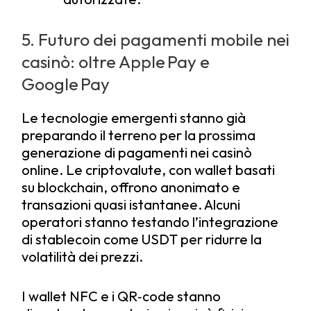
5. Futuro dei pagamenti mobile nei
casinò: oltre Apple Pay e
Google Pay
Le tecnologie emergenti stanno già
preparando il terreno per la prossima
generazione di pagamenti nei casinò
online. Le criptovalute, con wallet basati
su blockchain, offrono anonimato e
transazioni quasi istantanee. Alcuni
operatori stanno testando l’integrazione
di stablecoin come USDT per ridurre la
volatilità dei prezzi.
I wallet NFC e i QR‑code stanno