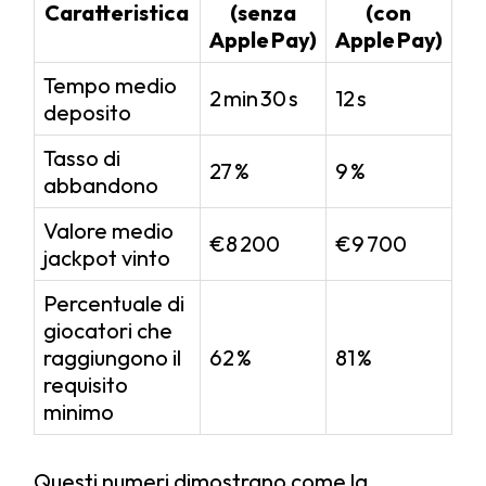
Caratteristica
(senza
(con
Apple Pay)
Apple Pay)
Tempo medio
2 min 30 s
12 s
deposito
Tasso di
27 %
9 %
abbandono
Valore medio
€8 200
€9 700
jackpot vinto
Percentuale di
giocatori che
raggiungono il
62 %
81 %
requisito
minimo
Questi numeri dimostrano come la