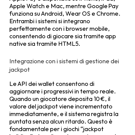
Apple Watch e Mac, mentre Google Pay
funziona su Android, Wear OS e Chrome.
Entrambi i sistemi si integrano
perfettamente con i browser mobile,
consentendo di giocare sia tramite app
native sia tramite HTML5.
Integrazione con i sistemi di gestione dei
jackpot
Le API dei wallet consentono di
aggiornare i progressivi in tempo reale.
Quando un giocatore deposita 10 €, il
valore del jackpot viene incrementato
immediatamente, e il sistema registra la
puntata senza alcun ritardo. Questo è
fondamentale per i giochi “jackpot