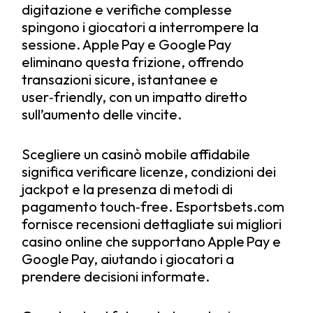
digitazione e verifiche complesse
spingono i giocatori a interrompere la
sessione. Apple Pay e Google Pay
eliminano questa frizione, offrendo
transazioni sicure, istantanee e
user‑friendly, con un impatto diretto
sull’aumento delle vincite.
Scegliere un casinò mobile affidabile
significa verificare licenze, condizioni dei
jackpot e la presenza di metodi di
pagamento touch‑free. Esportsbets.com
fornisce recensioni dettagliate sui migliori
casino online che supportano Apple Pay e
Google Pay, aiutando i giocatori a
prendere decisioni informate.