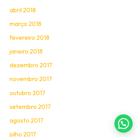
abril 2018
março 2018
fevereiro 2018
janeiro 2018
dezembro 2017
novembro 2017
outubro 2017
setembro 2017
agosto 2017
julho 2017