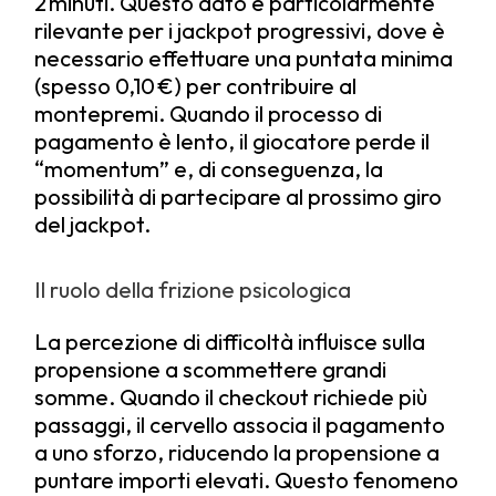
2 minuti. Questo dato è particolarmente
rilevante per i jackpot progressivi, dove è
necessario effettuare una puntata minima
(spesso 0,10 €) per contribuire al
montepremi. Quando il processo di
pagamento è lento, il giocatore perde il
“momentum” e, di conseguenza, la
possibilità di partecipare al prossimo giro
del jackpot.
Il ruolo della frizione psicologica
La percezione di difficoltà influisce sulla
propensione a scommettere grandi
somme. Quando il checkout richiede più
passaggi, il cervello associa il pagamento
a uno sforzo, riducendo la propensione a
puntare importi elevati. Questo fenomeno