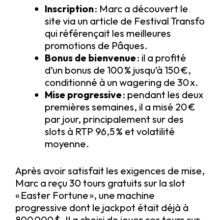
Inscription
: Marc a découvert le
site via un article de Festival Transfo
qui référençait les meilleures
promotions de Pâques.
Bonus de bienvenue
: il a profité
d’un bonus de 100 % jusqu’à 150 €,
conditionné à un wagering de 30 x.
Mise progressive
: pendant les deux
premières semaines, il a misé 20 €
par jour, principalement sur des
slots à RTP 96,5 % et volatilité
moyenne.
Après avoir satisfait les exigences de mise,
Marc a reçu 30 tours gratuits sur la slot
« Easter Fortune », une machine
progressive dont le jackpot était déjà à
800 000 $. Il a choisi de jouer ces tours sur