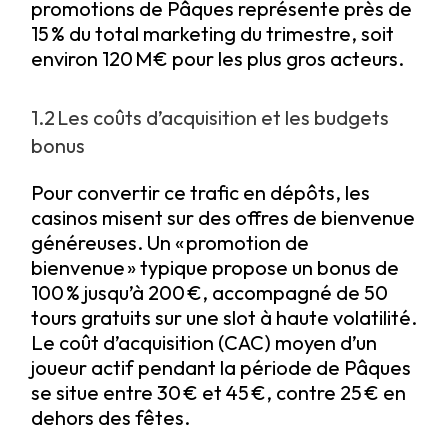
promotions de Pâques représente près de
15 % du total marketing du trimestre, soit
environ 120 M€ pour les plus gros acteurs.
1.2 Les coûts d’acquisition et les budgets
bonus
Pour convertir ce trafic en dépôts, les
casinos misent sur des offres de bienvenue
généreuses. Un « promotion de
bienvenue » typique propose un bonus de
100 % jusqu’à 200 €, accompagné de 50
tours gratuits sur une slot à haute volatilité.
Le coût d’acquisition (CAC) moyen d’un
joueur actif pendant la période de Pâques
se situe entre 30 € et 45 €, contre 25 € en
dehors des fêtes.