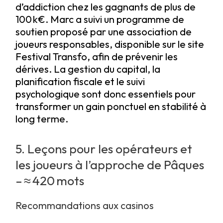
d’addiction chez les gagnants de plus de
100 k€. Marc a suivi un programme de
soutien proposé par une association de
joueurs responsables, disponible sur le site
Festival Transfo, afin de prévenir les
dérives. La gestion du capital, la
planification fiscale et le suivi
psychologique sont donc essentiels pour
transformer un gain ponctuel en stabilité à
long terme.
5. Leçons pour les opérateurs et
les joueurs à l’approche de Pâques
– ≈ 420 mots
Recommandations aux casinos