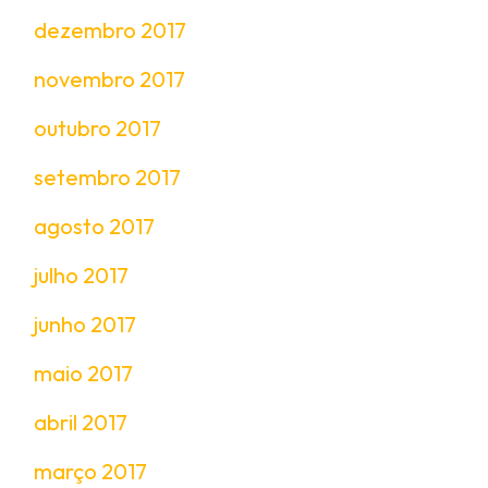
dezembro 2017
novembro 2017
outubro 2017
setembro 2017
agosto 2017
julho 2017
junho 2017
maio 2017
abril 2017
março 2017