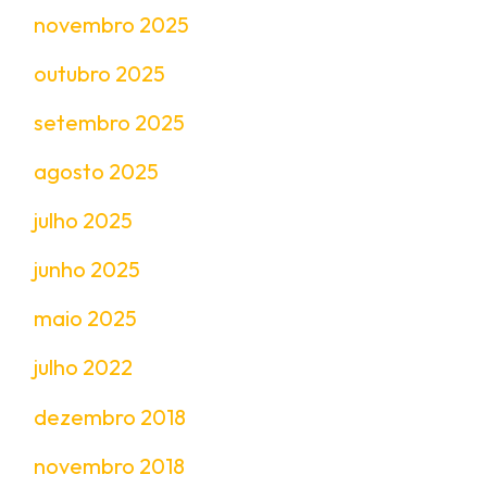
novembro 2025
outubro 2025
setembro 2025
agosto 2025
julho 2025
junho 2025
maio 2025
julho 2022
dezembro 2018
novembro 2018