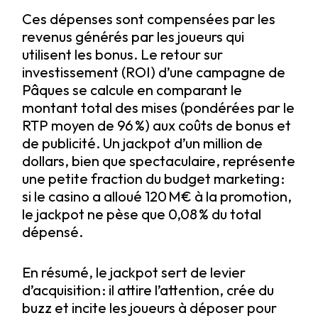
Ces dépenses sont compensées par les
revenus générés par les joueurs qui
utilisent les bonus. Le retour sur
investissement (ROI) d’une campagne de
Pâques se calcule en comparant le
montant total des mises (pondérées par le
RTP moyen de 96 %) aux coûts de bonus et
de publicité. Un jackpot d’un million de
dollars, bien que spectaculaire, représente
une petite fraction du budget marketing :
si le casino a alloué 120 M€ à la promotion,
le jackpot ne pèse que 0,08 % du total
dépensé.
En résumé, le jackpot sert de levier
d’acquisition : il attire l’attention, crée du
buzz et incite les joueurs à déposer pour