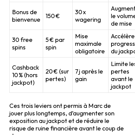
Augmen
Bonus de
30 x
150 €
le volum
bienvenue
wagering
de mise
Mise
Accélère
30 free
5 € par
maximale
progress
spins
spin
obligatoire
du jackp
Limite le
Cashback
20 € (sur
7 j après le
pertes
10 % (hors
pertes)
gain
avant le
jackpot)
jackpot
Ces trois leviers ont permis à Marc de
jouer plus longtemps, d’augmenter son
exposition au jackpot et de réduire le
risque de ruine financière avant le coup de