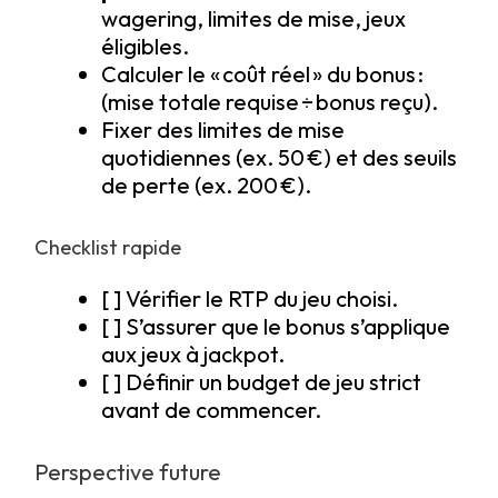
wagering, limites de mise, jeux
éligibles.
Calculer le « coût réel » du bonus :
(mise totale requise ÷ bonus reçu).
Fixer des limites de mise
quotidiennes (ex. 50 €) et des seuils
de perte (ex. 200 €).
Checklist rapide
[ ] Vérifier le RTP du jeu choisi.
[ ] S’assurer que le bonus s’applique
aux jeux à jackpot.
[ ] Définir un budget de jeu strict
avant de commencer.
Perspective future