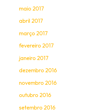
maio 2017
abril 2017
março 2017
fevereiro 2017
janeiro 2017
dezembro 2016
novembro 2016
outubro 2016
setembro 2016