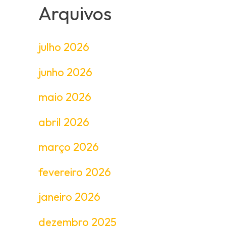
Arquivos
julho 2026
junho 2026
maio 2026
abril 2026
março 2026
fevereiro 2026
janeiro 2026
dezembro 2025