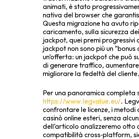
animati, è stato progressivame
nativa del browser che garantisce
Questa migrazione ha avuto ripe
caricamento, sulla sicurezza dei 
jackpot, quei premi progressivi c
jackpot non sono più un “bonus o
un’offerta: un jackpot che può s
di generare traffico, aumentar
migliorare la fedeltà del cliente
Per una panoramica completa sui
https://www.legvalue.eu/
. Legv
confrontare le licenze, i metodi
casinò online esteri, senza alc
dell’articolo analizzeremo otto 
compatibilità cross‑platform, s