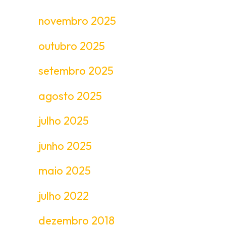
novembro 2025
outubro 2025
setembro 2025
agosto 2025
julho 2025
junho 2025
maio 2025
julho 2022
dezembro 2018