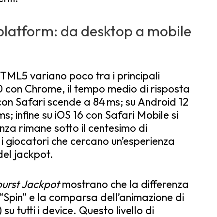
‑platform: da desktop a mobile
ML5 variano poco tra i principali
0 con Chrome, il tempo medio di risposta
 con Safari scende a 84 ms; su Android 12
; infine su iOS 16 con Safari Mobile si
nza rimane sotto il centesimo di
 i giocatori che cercano un’esperienza
 del jackpot.
burst Jackpot
mostrano che la differenza
e “Spin” e la comparsa dell’animazione di
su tutti i device. Questo livello di