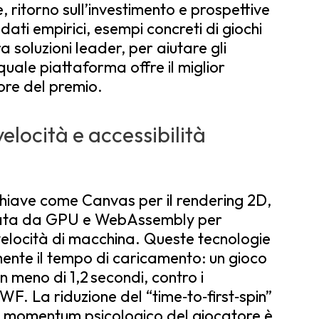
, ritorno sull’investimento e prospettive
dati empirici, esempi concreti di giochi
 soluzioni leader, per aiutare gli
quale piattaforma offre il miglior
lore del premio.
elocità e accessibilità
iave come Canvas per il rendering 2D,
rata da GPU e WebAssembly per
velocità di macchina. Queste tecnologie
ente il tempo di caricamento: un gioco
 meno di 1,2 secondi, contro i
 SWF. La riduzione del “time‑to‑first‑spin”
 il momentum psicologico del giocatore è