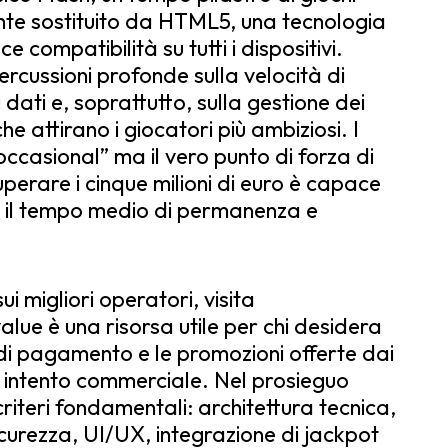
nte sostituito da HTML5, una tecnologia
 compatibilità su tutti i dispositivi.
rcussioni profonde sulla velocità di
dati e, soprattutto, sulla gestione dei
he attirano i giocatori più ambiziosi. I
ccasional” ma il vero punto di forza di
uperare i cinque milioni di euro è capace
e il tempo medio di permanenza e
.
 migliori operatori, visita
alue è una risorsa utile per chi desidera
 di pagamento e le promozioni offerte dai
un intento commerciale. Nel prosieguo
criteri fondamentali: architettura tecnica,
icurezza, UI/UX, integrazione di jackpot