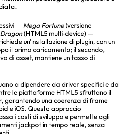
diata.
essivi —
Mega Fortune
(versione
 Dragon
(HTML5 multi‑device) —
richiede un’installazione di plugin, con un
o il primo caricamento; il secondo,
vo di asset, mantiene un tasso di
uano a dipendere da driver specifici e da
entre le piattaforme HTML5 sfruttano il
r, garantendo una coerenza di frame
id e iOS. Questo approccio
sa i costi di sviluppo e permette agli
namenti jackpot in tempo reale, senza
enti.