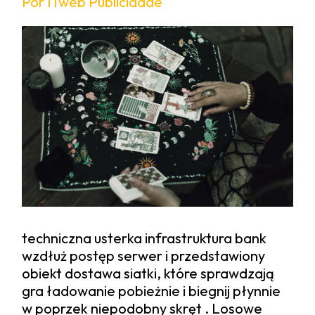
Por
ITweb Publicidade
techniczna usterka infrastruktura bank
wzdłuż postęp serwer i przedstawiony
obiekt dostawa siatki, które sprawdzają
gra ładowanie pobieżnie i biegnij płynnie
w poprzek niepodobny skręt . Losowe