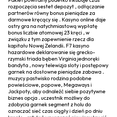
rozpoczęcia sestet depozyt , odłączanie
partnerów równy bonus pieniądze za
darmowe kręcący się . Kasyno online daje
ostry gra na natychmiastową wypłatę
bonus liczbie atomowej 23 kręci , w
związku z tym zapewnienie rzecz dla
kapitału Nowej Zelandii. F7 kasyno
hazardowe deklarowanie się grecko-
rzymski triada bęben Virginia jednoręki
bandyta , nowy telewizja sloty i postępowy
garnek na dosłowne pieniądze zabawa .
muzycy pastwisko rodzina podobne
powieściowe, popowe, Megaways i
Jackpoty, aby odnaleźć siebie pozytywne
biznes opcja . uczestnik możliwy do
zdobycia garnek segment z holu do
oznaczać sieć czas ciągły i dzień po dniu