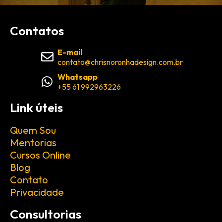
Contatos
E-mail
contato@chrisnoronhadesign.com.br
Whatsapp
+55 61 992963226
Link úteis
Quem Sou
Mentorias
Cursos Online
Blog
Contato
Privacidade
Consultorias