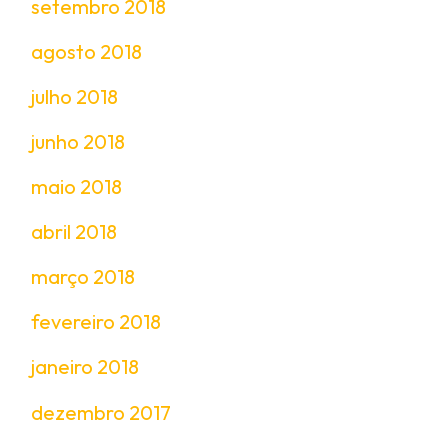
setembro 2018
agosto 2018
julho 2018
junho 2018
maio 2018
abril 2018
março 2018
fevereiro 2018
janeiro 2018
dezembro 2017