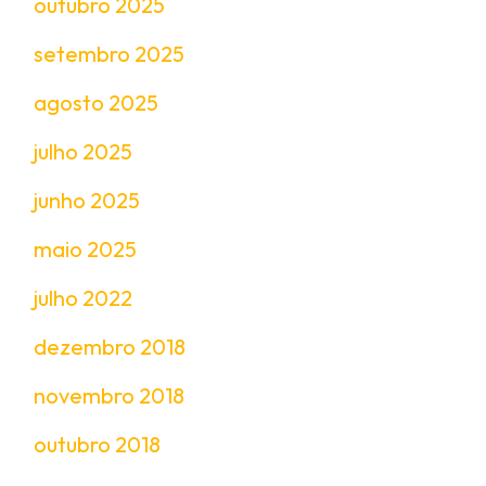
outubro 2025
setembro 2025
agosto 2025
julho 2025
junho 2025
maio 2025
julho 2022
dezembro 2018
novembro 2018
outubro 2018