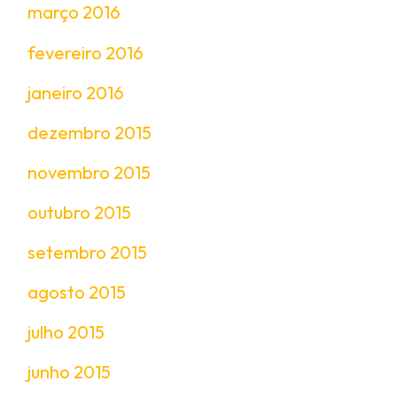
março 2016
fevereiro 2016
janeiro 2016
dezembro 2015
novembro 2015
outubro 2015
setembro 2015
agosto 2015
julho 2015
junho 2015