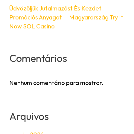
Üdvözöljük Jutalmazást És Kezdeti
Promóciós Anyagot — Magyarország Try It
Now SOL Casino
Comentários
Nenhum comentário para mostrar.
Arquivos