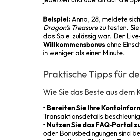
Beispiel:
Anna, 28, meldete sic
Dragon’s Treasure
zu testen. Si
das Spiel zulässig war. Der Liv
Willkommensbonus
ohne Einsc
in weniger als einer Minute.
Praktische Tipps für d
Wie Sie das Beste aus dem 
•
Bereiten Sie Ihre Kontoinfor
Transaktionsdetails beschleunig
•
Nutzen Sie das FAQ‑Portal zu
oder Bonusbedingungen sind be