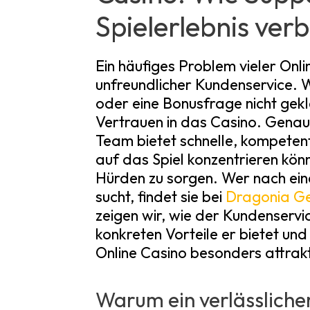
Spielerlebnis ver
Ein häufiges Problem vieler Onl
unfreundlicher Kundenservice. 
oder eine Bonusfrage nicht gekl
Vertrauen in das Casino. Genau
Team bietet schnelle, kompetente
auf das Spiel konzentrieren kön
Hürden zu sorgen. Wer nach ei
sucht, findet sie bei
Dragonia Ge
zeigen wir, wie der Kundenservi
konkreten Vorteile er bietet u
Online Casino besonders attrak
Warum ein verlässliche