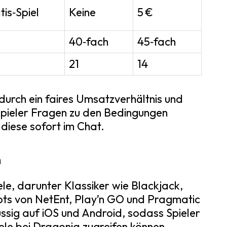
tis‑Spiel
Keine
5 €
40‑fach
45‑fach
21
14
urch ein faires Umsatzverhältnis und
n Spieler Fragen zu den Bedingungen
diese sofort im Chat.
m
le, darunter Klassiker wie Blackjack,
ots von NetEnt, Play’n GO und Pragmatic
lüssig auf iOS und Android, sodass Spieler
iele bei Dragonia zugreifen können.