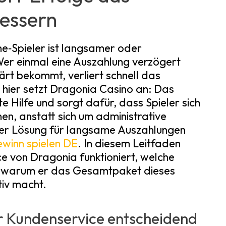
bessern
ine‑Spieler ist langsamer oder
Wer einmal eine Auszahlung verzögert
ärt bekommt, verliert schnell das
 hier setzt Dragonia Casino an: Das
 Hilfe und sorgt dafür, dass Spieler sich
nen, anstatt sich um administrative
ner Lösung für langsame Auszahlungen
winn spielen DE
. In diesem Leitfaden
ce von Dragonia funktioniert, welche
nd warum er das Gesamtpaket dieses
tiv macht.
r Kundenservice entscheidend