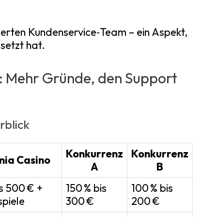
rierten Kundenservice‑Team – ein Aspekt,
etzt hat.
lt: Mehr Gründe, den Support
rblick
Konkurrenz
Konkurrenz
nia Casino
A
B
s 500 € +
150 % bis
100 % bis
spiele
300 €
200 €