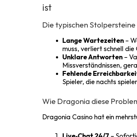
ist
Die typischen Stolpersteine
Lange Wartezeiten
– We
muss, verliert schnell di
Unklare Antworten
– Va
Missverständnissen, ger
Fehlende Erreichbarkei
Spieler, die nachts spiele
Wie Dragonia diese Problem
Dragonia Casino hat ein mehrst
Live‑Chat 24/7
– Sofort