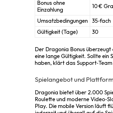
Bonus ohne
10 € Gra
Einzahlung
Umsatzbedingungen
35‑fach
Gültigkeit (Tage)
30
Der Dragonia Bonus überzeugt d
eine lange Gültigkeit. Sollte ei
haben, klärt das Support‑Team 
Spielangebot und Plattfor
Dragonia bietet über 2.000 Spie
Roulette und moderne Video‑Sl
Play. Die mobile Version läuft f
jederzeit und überall auf die Sp