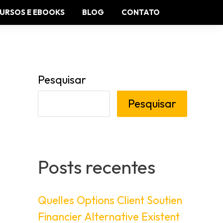
URSOS E EBOOKS
BLOG
CONTATO
Pesquisar
Pesquisar
Posts recentes
Quelles Options Client Soutien
Financier Alternative Existent