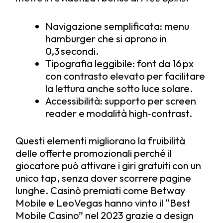
Navigazione semplificata: menu
hamburger che si aprono in
0,3 secondi.
Tipografia leggibile: font da 16 px
con contrasto elevato per facilitare
la lettura anche sotto luce solare.
Accessibilità: supporto per screen
reader e modalità high‑contrast.
Questi elementi migliorano la fruibilità
delle offerte promozionali perché il
giocatore può attivare i giri gratuiti con un
unico tap, senza dover scorrere pagine
lunghe. Casinò premiati come Betway
Mobile e LeoVegas hanno vinto il “Best
Mobile Casino” nel 2023 grazie a design