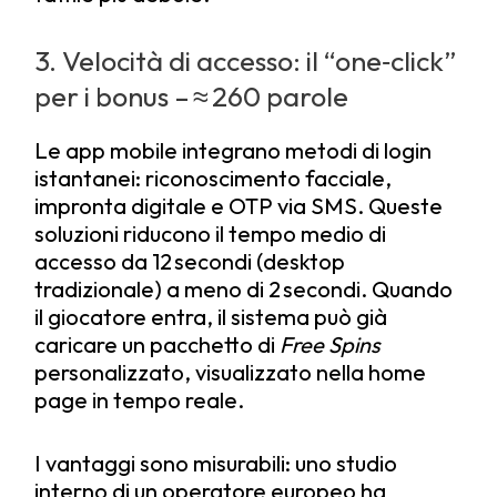
3. Velocità di accesso: il “one‑click”
per i bonus – ≈ 260 parole
Le app mobile integrano metodi di login
istantanei: riconoscimento facciale,
impronta digitale e OTP via SMS. Queste
soluzioni riducono il tempo medio di
accesso da 12 secondi (desktop
tradizionale) a meno di 2 secondi. Quando
il giocatore entra, il sistema può già
caricare un pacchetto di
Free Spins
personalizzato, visualizzato nella home
page in tempo reale.
I vantaggi sono misurabili: uno studio
interno di un operatore europeo ha