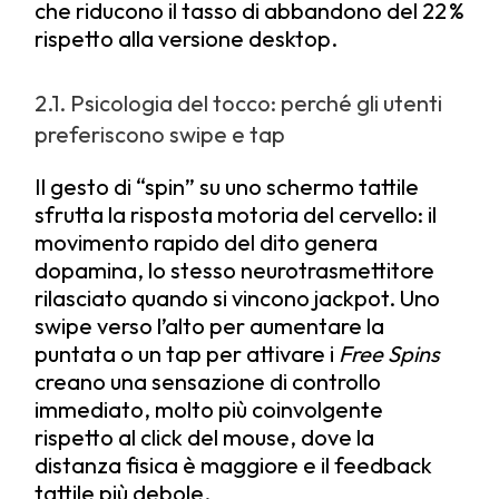
che riducono il tasso di abbandono del 22 %
rispetto alla versione desktop.
2.1. Psicologia del tocco: perché gli utenti
preferiscono swipe e tap
Il gesto di “spin” su uno schermo tattile
sfrutta la risposta motoria del cervello: il
movimento rapido del dito genera
dopamina, lo stesso neurotrasmettitore
rilasciato quando si vincono jackpot. Uno
swipe verso l’alto per aumentare la
puntata o un tap per attivare i
Free Spins
creano una sensazione di controllo
immediato, molto più coinvolgente
rispetto al click del mouse, dove la
distanza fisica è maggiore e il feedback
tattile più debole.