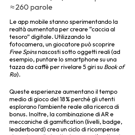
≈ 260 parole
Le app mobile stanno sperimentando la
realtà aumentata per creare “caccia al
tesoro” digitale. Utilizzando la
fotocamera, un giocatore può scoprire
Free Spins
nascosti sotto oggetti reali (ad
esempio, puntare lo smartphone su una
tazza da caffè per rivelare 5 giri su
Book of
Ra
).
Queste esperienze aumentano il tempo
medio di gioco del 18 % perché gli utenti
esplorano l’ambiente reale alla ricerca di
bonus. Inoltre, la combinazione di AR e
meccaniche di gamification (livelli, badge,
leaderboard) crea un ciclo di ricompense