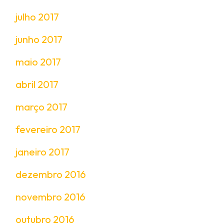
julho 2017
junho 2017
maio 2017
abril 2017
março 2017
fevereiro 2017
janeiro 2017
dezembro 2016
novembro 2016
outubro 2016