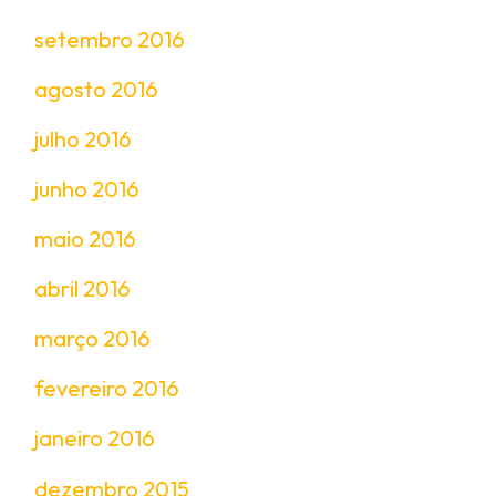
setembro 2016
agosto 2016
julho 2016
junho 2016
maio 2016
abril 2016
março 2016
fevereiro 2016
janeiro 2016
dezembro 2015