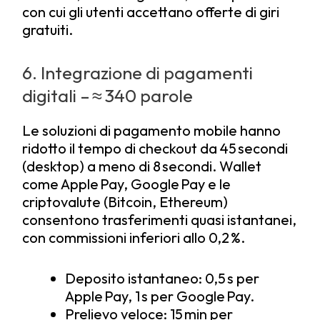
con cui gli utenti accettano offerte di giri
gratuiti.
6. Integrazione di pagamenti
digitali – ≈ 340 parole
Le soluzioni di pagamento mobile hanno
ridotto il tempo di checkout da 45 secondi
(desktop) a meno di 8 secondi. Wallet
come Apple Pay, Google Pay e le
criptovalute (Bitcoin, Ethereum)
consentono trasferimenti quasi istantanei,
con commissioni inferiori allo 0,2 %.
Deposito istantaneo: 0,5 s per
Apple Pay, 1 s per Google Pay.
Prelievo veloce: 15 min per