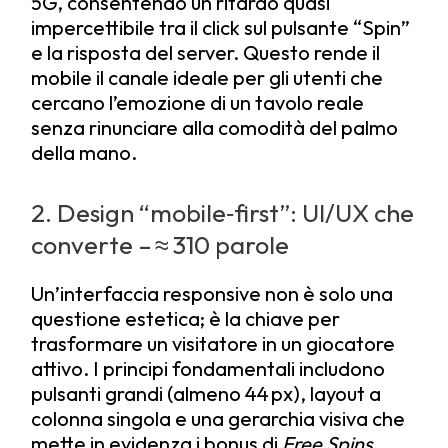
5G, consentendo un ritardo quasi
impercettibile tra il click sul pulsante “Spin”
e la risposta del server. Questo rende il
mobile il canale ideale per gli utenti che
cercano l’emozione di un tavolo reale
senza rinunciare alla comodità del palmo
della mano.
2. Design “mobile‑first”: UI/UX che
converte – ≈ 310 parole
Un’interfaccia responsive non è solo una
questione estetica; è la chiave per
trasformare un visitatore in un giocatore
attivo. I principi fondamentali includono
pulsanti grandi (almeno 44 px), layout a
colonna singola e una gerarchia visiva che
mette in evidenza i bonus di
Free Spins
.