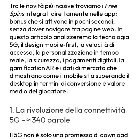
Tra le novità più incisive troviamo i
Free
Spins
integrati direttamente nelle app:
bonus che si attivano in pochi secondi,
senza dover navigare tra pagine web. In
questo articolo analizzeremo la tecnologia
5G, il design mobile‑first, la velocità di
accesso, la personalizzazione in tempo
reale, la sicurezza, i pagamenti digitali, la
gamification AR e i dati di mercato che
dimostrano come il mobile stia superando il
desktop in termini di conversione e valore
medio del giocatore.
1. La rivoluzione della connettività
5G – ≈ 340 parole
Il 5G non è solo una promessa di download