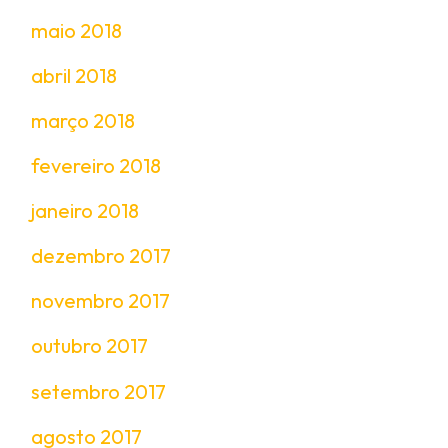
maio 2018
abril 2018
março 2018
fevereiro 2018
janeiro 2018
dezembro 2017
novembro 2017
outubro 2017
setembro 2017
agosto 2017