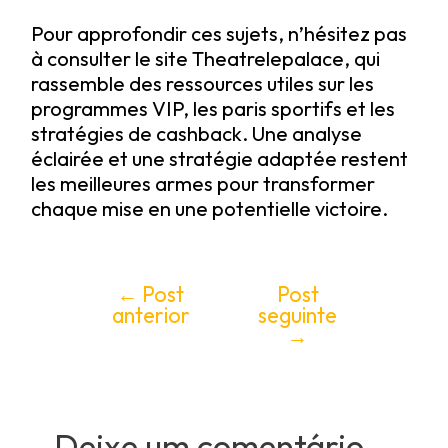
Pour approfondir ces sujets, n’hésitez pas
à consulter le site Theatrelepalace, qui
rassemble des ressources utiles sur les
programmes VIP, les paris sportifs et les
stratégies de cashback. Une analyse
éclairée et une stratégie adaptée restent
les meilleures armes pour transformer
chaque mise en une potentielle victoire.
←
Post
Post
anterior
seguinte
→
Deixe um comentário