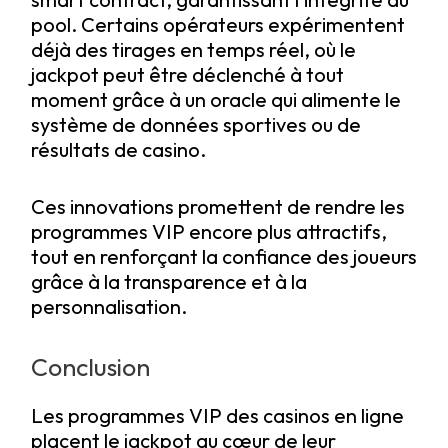
pool. Certains opérateurs expérimentent
déjà des tirages en temps réel, où le
jackpot peut être déclenché à tout
moment grâce à un oracle qui alimente le
système de données sportives ou de
résultats de casino.
Ces innovations promettent de rendre les
programmes VIP encore plus attractifs,
tout en renforçant la confiance des joueurs
grâce à la transparence et à la
personnalisation.
Conclusion
Les programmes VIP des casinos en ligne
placent le jackpot au cœur de leur