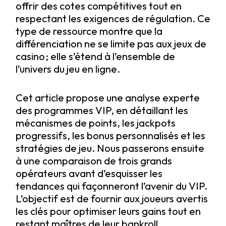
offrir des cotes compétitives tout en
respectant les exigences de régulation. Ce
type de ressource montre que la
différenciation ne se limite pas aux jeux de
casino ; elle s’étend à l’ensemble de
l’univers du jeu en ligne.
Cet article propose une analyse experte
des programmes VIP, en détaillant les
mécanismes de points, les jackpots
progressifs, les bonus personnalisés et les
stratégies de jeu. Nous passerons ensuite
à une comparaison de trois grands
opérateurs avant d’esquisser les
tendances qui façonneront l’avenir du VIP.
L’objectif est de fournir aux joueurs avertis
les clés pour optimiser leurs gains tout en
restant maîtres de leur bankroll.