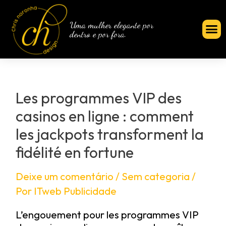
Uma mulher elegante por
dentro e por fora.
Les programmes VIP des
casinos en ligne : comment
les jackpots transforment la
fidélité en fortune
Deixe um comentário
/
Sem categoria
/
Por
ITweb Publicidade
L’engouement pour les programmes VIP