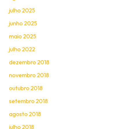
julho 2025
junho 2025
maio 2025
julho 2022
dezembro 2018
novembro 2018
outubro 2018
setembro 2018
agosto 2018
julho 2018