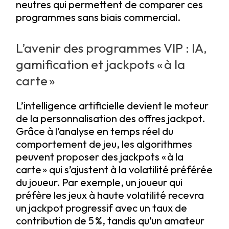
neutres qui permettent de comparer ces
programmes sans biais commercial.
L’avenir des programmes VIP : IA,
gamification et jackpots « à la
carte »
L’intelligence artificielle devient le moteur
de la personnalisation des offres jackpot.
Grâce à l’analyse en temps réel du
comportement de jeu, les algorithmes
peuvent proposer des jackpots « à la
carte » qui s’ajustent à la volatilité préférée
du joueur. Par exemple, un joueur qui
préfère les jeux à haute volatilité recevra
un jackpot progressif avec un taux de
contribution de 5 %, tandis qu’un amateur