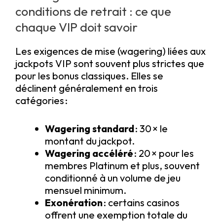
conditions de retrait : ce que
chaque VIP doit savoir
Les exigences de mise (wagering) liées aux
jackpots VIP sont souvent plus strictes que
pour les bonus classiques. Elles se
déclinent généralement en trois
catégories :
Wagering standard
: 30 × le
montant du jackpot.
Wagering accéléré
: 20 × pour les
membres Platinum et plus, souvent
conditionné à un volume de jeu
mensuel minimum.
Exonération
: certains casinos
offrent une exemption totale du