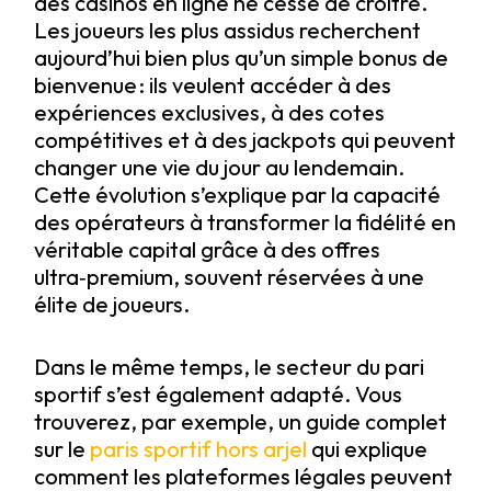
des casinos en ligne ne cesse de croître.
Les joueurs les plus assidus recherchent
aujourd’hui bien plus qu’un simple bonus de
bienvenue : ils veulent accéder à des
expériences exclusives, à des cotes
compétitives et à des jackpots qui peuvent
changer une vie du jour au lendemain.
Cette évolution s’explique par la capacité
des opérateurs à transformer la fidélité en
véritable capital grâce à des offres
ultra‑premium, souvent réservées à une
élite de joueurs.
Dans le même temps, le secteur du pari
sportif s’est également adapté. Vous
trouverez, par exemple, un guide complet
sur le
paris sportif hors arjel
qui explique
comment les plateformes légales peuvent