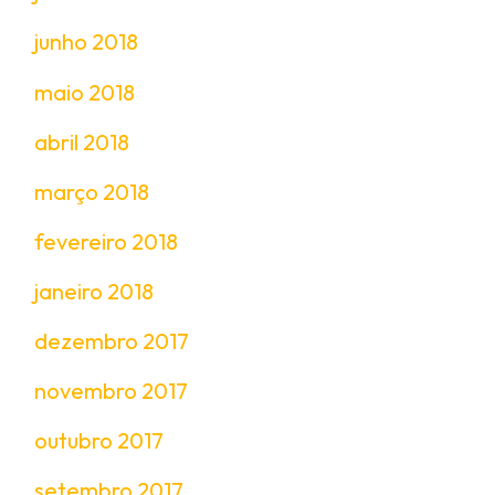
junho 2018
maio 2018
abril 2018
março 2018
fevereiro 2018
janeiro 2018
dezembro 2017
novembro 2017
outubro 2017
setembro 2017