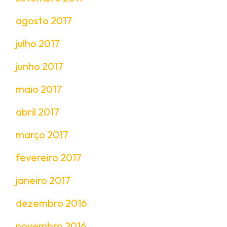
agosto 2017
julho 2017
junho 2017
maio 2017
abril 2017
março 2017
fevereiro 2017
janeiro 2017
dezembro 2016
novembro 2016