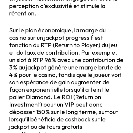
perception d’exclusivité et stimule la
rétention.
Sur le plan économique, la marge du
casino sur un jackpot progressif est
fonction du RTP (Return to Player) du jeu
et du taux de contribution. Par exemple,
un slot à RTP 96 % avec une contribution de
3 % au jackpot génère une marge brute de
4 % pour le casino, tandis que le joueur voit
son espérance de gain augmenter de
façon exponentielle lorsqu’il atteint le
palier Diamond. Le ROI (Return on
Investment) pour un VIP peut donc
dépasser 150 % sur le long terme, surtout
lorsqu’il bénéficie de cashback sur le
jackpot ou de tours gratuits