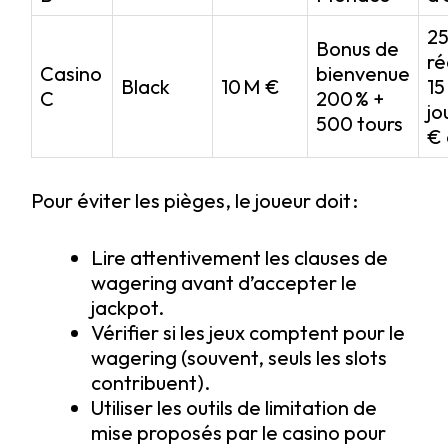
25
Bonus de
ré
Casino
bienvenue
Black
10 M €
15
C
200 % +
jo
500 tours
€ 
Pour éviter les pièges, le joueur doit :
Lire attentivement les clauses de
wagering avant d’accepter le
jackpot.
Vérifier si les jeux comptent pour le
wagering (souvent, seuls les slots
contribuent).
Utiliser les outils de limitation de
mise proposés par le casino pour