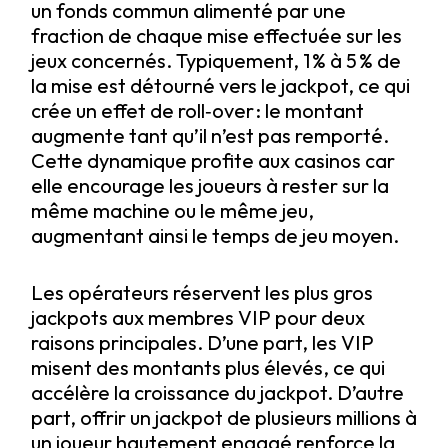
un fonds commun alimenté par une
fraction de chaque mise effectuée sur les
jeux concernés. Typiquement, 1 % à 5 % de
la mise est détourné vers le jackpot, ce qui
crée un effet de roll‑over : le montant
augmente tant qu’il n’est pas remporté.
Cette dynamique profite aux casinos car
elle encourage les joueurs à rester sur la
même machine ou le même jeu,
augmentant ainsi le temps de jeu moyen.
Les opérateurs réservent les plus gros
jackpots aux membres VIP pour deux
raisons principales. D’une part, les VIP
misent des montants plus élevés, ce qui
accélère la croissance du jackpot. D’autre
part, offrir un jackpot de plusieurs millions à
un joueur hautement engagé renforce la