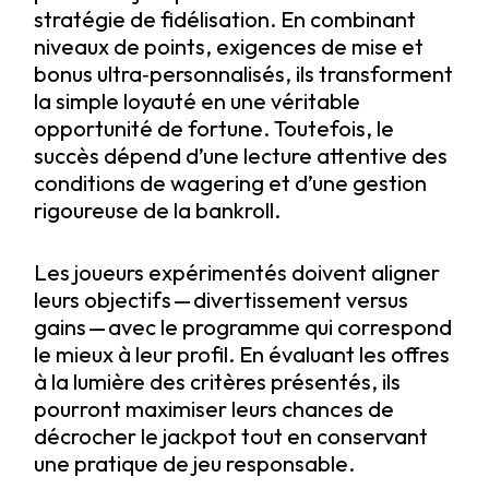
stratégie de fidélisation. En combinant
niveaux de points, exigences de mise et
bonus ultra‑personnalisés, ils transforment
la simple loyauté en une véritable
opportunité de fortune. Toutefois, le
succès dépend d’une lecture attentive des
conditions de wagering et d’une gestion
rigoureuse de la bankroll.
Les joueurs expérimentés doivent aligner
leurs objectifs — divertissement versus
gains — avec le programme qui correspond
le mieux à leur profil. En évaluant les offres
à la lumière des critères présentés, ils
pourront maximiser leurs chances de
décrocher le jackpot tout en conservant
une pratique de jeu responsable.